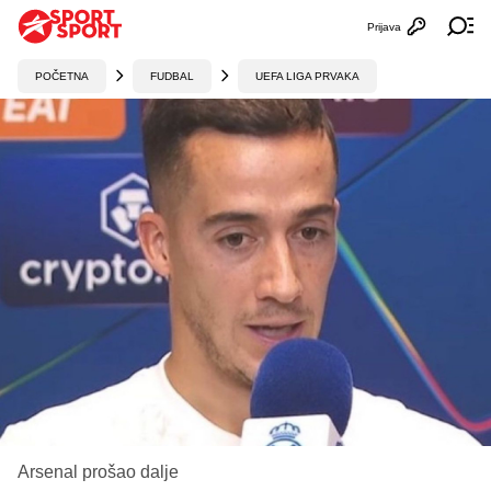
Prijava
Otvori profi
Ot
POČETNA
FUDBAL
UEFA LIGA PRVAKA
Arsenal prošao dalje