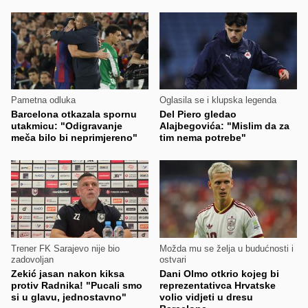
Pametna odluka
Oglasila se i klupska legenda
Barcelona otkazala spornu
Del Piero gledao
utakmicu: "Odigravanje
Alajbegovića: "Mislim da za
meča bilo bi neprimjereno"
tim nema potrebe"
Trener FK Sarajevo nije bio
Možda mu se želja u budućnosti i
zadovoljan
ostvari
Zekić jasan nakon kiksa
Dani Olmo otkrio kojeg bi
protiv Radnika! "Pucali smo
reprezentativca Hrvatske
si u glavu, jednostavno"
volio vidjeti u dresu