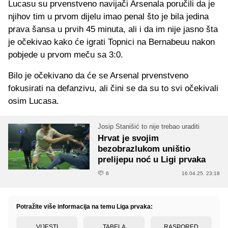
Lucasu su prvenstveno navijači Arsenala poručili da je
njihov tim u prvom dijelu imao penal što je bila jedina
prava šansa u prvih 45 minuta, ali i da im nije jasno šta
je očekivao kako će igrati Topnici na Bernabeuu nakon
pobjede u prvom meču sa 3:0.
Bilo je očekivano da će se Arsenal prvenstveno
fokusirati na defanzivu, ali čini se da su to svi očekivali
osim Lucasa.
Josip Stanišić to nije trebao uraditi
Hrvat je svojim
bezobrazlukom uništio
prelijepu noć u Ligi prvaka
6
16.04.25. 23:18
Potražite više informacija na temu Liga prvaka:
VIJESTI
TABELA
RASPORED