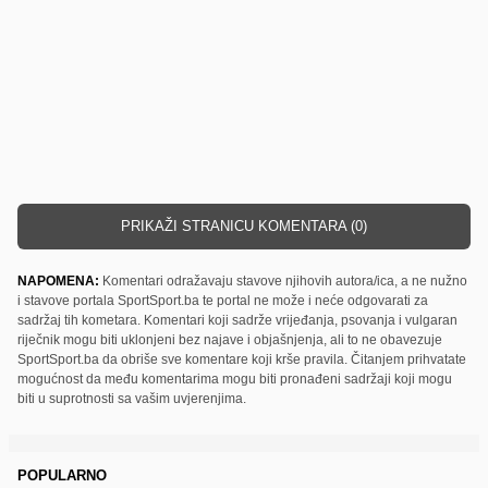
PRIKAŽI STRANICU KOMENTARA (0)
NAPOMENA:
Komentari odražavaju stavove njihovih autora/ica, a ne nužno
i stavove portala SportSport.ba te portal ne može i neće odgovarati za
sadržaj tih kometara. Komentari koji sadrže vrijeđanja, psovanja i vulgaran
riječnik mogu biti uklonjeni bez najave i objašnjenja, ali to ne obavezuje
SportSport.ba da obriše sve komentare koji krše pravila. Čitanjem prihvatate
mogućnost da među komentarima mogu biti pronađeni sadržaji koji mogu
biti u suprotnosti sa vašim uvjerenjima.
POPULARNO