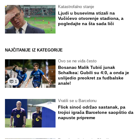
Katastrofalno stanje
Ljudi u busevima stizali na
Vučićevo otvorenje stadiona, a
pogledajte na šta sada liči
NAJČITANIJE IZ KATEGORIJE
Ovo se ne viđa često
Bosanac Malik Tubić junak
Schalkea: Gubili su 4:0, a onda je
uslijedio preokret za fudbalske
1
anale!
Vratili se u Barcelonu
Flick sinoć održao sastanak, pa
trojici igrača Barcelone saopštio da
napuste pripreme