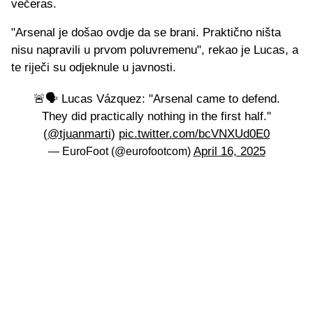
večeras.
"Arsenal je došao ovdje da se brani. Praktično ništa
nisu napravili u prvom poluvremenu", rekao je Lucas, a
te riječi su odjeknule u javnosti.
🚨🗣️ Lucas Vázquez: "Arsenal came to defend.
They did practically nothing in the first half."
(
@tjuanmarti
)
pic.twitter.com/bcVNXUd0E0
April 16, 2025
— EuroFoot (@eurofootcom)