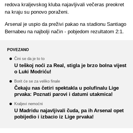
redova kraljevskog kluba najavljivali večeras preokret
na kraju su ponovo poraženi.
Arsenal je uspio da preživi pakao na stadionu Santiago
Bernabeu na najbolji način - pobjedom rezultatom 2:1.
POVEZANO
Čini se da je to to
U teškoj noći za Real, stigla je brzo bolna vijest
o Luki Modriću!
Borit će se za veliko finale
Čekaju nas četiri spektakla u polufinalu Lige
prvaka: Poznati parovi i datumi utakmica!
Kraljevi nemoćni
U Madridu najavljivali čuda, pa ih Arsenal opet
pobijedio i izbacio iz Lige prvaka!