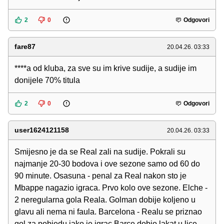
2
0
Odgovori
fare87
20.04.26. 03:33
****a od kluba, za sve su im krive sudije, a sudije im
donijele 70% titula
2
0
Odgovori
user1624121158
20.04.26. 03:33
Smijesno je da se Real zali na sudije. Pokrali su
najmanje 20-30 bodova i ove sezone samo od 60 do
90 minute. Osasuna - penal za Real nakon sto je
Mbappe nagazio igraca. Prvo kolo ove sezone. Elche -
2 neregularna gola Reala. Golman dobije koljeno u
glavu ali nema ni faula. Barcelona - Realu se priznao
gol za pobjedu iako je igrac Barce dobio lakat u lice.