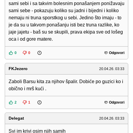
sami sebi i sa takvim bolesnim ponašanjem ponižavaju
sami sebe - pokazuju koliko su jadni i bijedni i koliko
nemaju ni truna sporstkog u sebi. Jedino što imaju - to
je da su u takvom ponašanju isti bez truna razlike, ko
jaje jajetu - baš su se skupili, prava ekipa sve od lošeg
oca i od gore matere.
0
0
Odgovori
FKJezero
20.04.26. 03:33
Zaboli Barsu kita za njihov špalir. Dobiće po guzici ko i
obično i mrš kući .
2
1
Odgovori
Delegat
20.04.26. 03:33
Svi im krivi osim njih samih