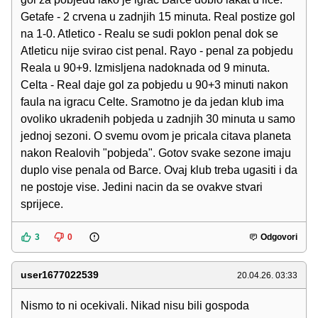
Getafe - 2 crvena u zadnjih 15 minuta. Real postize gol
na 1-0. Atletico - Realu se sudi poklon penal dok se
Atleticu nije svirao cist penal. Rayo - penal za pobjedu
Reala u 90+9. Izmisljena nadoknada od 9 minuta.
Celta - Real daje gol za pobjedu u 90+3 minuti nakon
faula na igracu Celte. Sramotno je da jedan klub ima
ovoliko ukradenih pobjeda u zadnjih 30 minuta u samo
jednoj sezoni. O svemu ovom je pricala citava planeta
nakon Realovih "pobjeda". Gotov svake sezone imaju
duplo vise penala od Barce. Ovaj klub treba ugasiti i da
ne postoje vise. Jedini nacin da se ovakve stvari
sprijece.
3
0
Odgovori
user1677022539
20.04.26. 03:33
Nismo to ni ocekivali. Nikad nisu bili gospoda