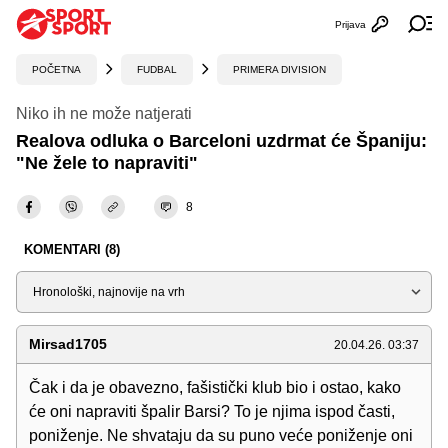
Prijava
Otvori profi
Ot
POČETNA
FUDBAL
PRIMERA DIVISION
Niko ih ne može natjerati
Realova odluka o Barceloni uzdrmat će Španiju:
"Ne žele to napraviti"
8
KOMENTARI (8)
Sortiraj
Mirsad1705
20.04.26. 03:37
Čak i da je obavezno, fašistički klub bio i ostao, kako
će oni napraviti špalir Barsi? To je njima ispod časti,
poniženje. Ne shvataju da su puno veće poniženje oni