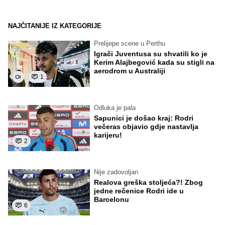
NAJČITANIJE IZ KATEGORIJE
Prelijepe scene u Perthu
Igrači Juventusa su shvatili ko je
Kerim Alajbegović kada su stigli na
aerodrom u Australiji
1
Odluka je pala
Sapunici je došao kraj: Rodri
večeras objavio gdje nastavlja
karijeru!
2
Nije zadovoljan
Realova greška stoljeća?! Zbog
jedne rečenice Rodri ide u
Barcelonu
6