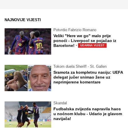
NAJNOVIJE VIJESTI
Potvrdio Fabrizio Romano
Veliki "Here we go" malo prije
ponoći - Liverpool se pojačao iz
·
Barcelone!
UDARNA VIJEST
Tokom duela Sheriff - St. Gallen
Sramota za kompletnu naciju: UEFA
delegat jučer snimao žene uz
neprimjerene komentare
Skandal
Fudbalska zvijezda napravila haos
u noćnom klubu - Udario je glavom
navijača!