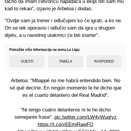
tačno da imam četvoricu napadača u ekipi niti sam mu
kad to rekao", izjavio je Arbeloa i dodao.
"Ovdje sam ja trener i odlučujem ko će igrati, a ko ne.
On se tek oporavio i odlučio sam da igra u drugom
dijelu, a u narednoj utakmici će biti starter".
Potražite više informacija na temu La Liga:
VIJESTI
TABELA
RASPORED
Arbeloa: "Mbappé no me habrá entendido bien. No
sé qué decirte. En ningún momento le he dicho que
es el cuarto delantero del Real Madrid".
"Ni tengo cuatro delanteros ni le he dicho
semejante frase".
pic.twitter.com/LW4vWuqIyz
https://t.co/vEEmiRawFO