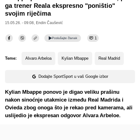
ga trener Reala ekspresno "poništio"
svojim riječima
15.05.26. - 09:08,
Endin Čaušević
1
Poslušajte
članak
Teme:
Alvaro Arbeloa
Kylian Mbappe
Real Madrid
Dodajte SportSport u vaš Google izbor
Kylian Mbappe ponovo je digao veliku prašinu
nakon sinoćnje utakmice između Real Madrida i
Ovieda zbog onoga što je rekao pred kamerama, ali
uslijedio je ekspresan odgovor Alvara Arbeloe.