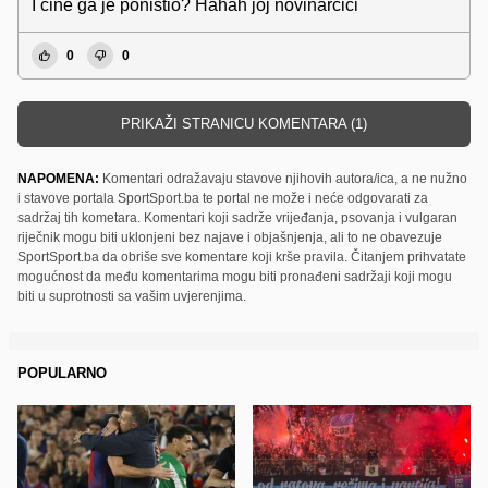
I čine ga je poništio? Hahah joj novinarčići
0
0
PRIKAŽI STRANICU KOMENTARA (1)
NAPOMENA:
Komentari odražavaju stavove njihovih autora/ica, a ne nužno
i stavove portala SportSport.ba te portal ne može i neće odgovarati za
sadržaj tih kometara. Komentari koji sadrže vrijeđanja, psovanja i vulgaran
riječnik mogu biti uklonjeni bez najave i objašnjenja, ali to ne obavezuje
SportSport.ba da obriše sve komentare koji krše pravila. Čitanjem prihvatate
mogućnost da među komentarima mogu biti pronađeni sadržaji koji mogu
biti u suprotnosti sa vašim uvjerenjima.
POPULARNO