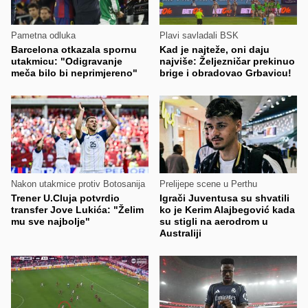
Pametna odluka
Plavi savladali BSK
Barcelona otkazala spornu
Kad je najteže, oni daju
utakmicu: "Odigravanje
najviše: Željezničar prekinuo
meča bilo bi neprimjereno"
brige i obradovao Grbavicu!
Nakon utakmice protiv Botosanija
Prelijepe scene u Perthu
Trener U.Cluja potvrdio
Igrači Juventusa su shvatili
transfer Jove Lukića: "Želim
ko je Kerim Alajbegović kada
mu sve najbolje"
su stigli na aerodrom u
Australiji