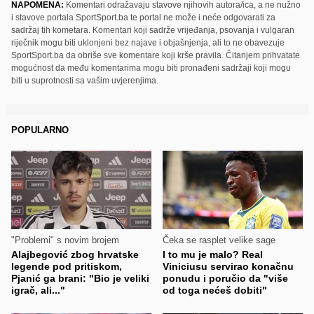
NAPOMENA:
Komentari odražavaju stavove njihovih autora/ica, a ne nužno
i stavove portala SportSport.ba te portal ne može i neće odgovarati za
sadržaj tih kometara. Komentari koji sadrže vrijeđanja, psovanja i vulgaran
riječnik mogu biti uklonjeni bez najave i objašnjenja, ali to ne obavezuje
SportSport.ba da obriše sve komentare koji krše pravila. Čitanjem prihvatate
mogućnost da među komentarima mogu biti pronađeni sadržaji koji mogu
biti u suprotnosti sa vašim uvjerenjima.
POPULARNO
"Problemi" s novim brojem
Čeka se rasplet velike sage
Alajbegović zbog hrvatske
I to mu je malo? Real
legende pod pritiskom,
Viniciusu servirao konačnu
Pjanić ga brani: "Bio je veliki
ponudu i poručio da "više
igrač, ali..."
od toga nećeš dobiti"