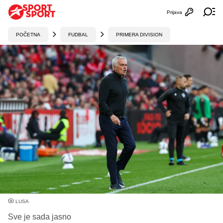
Prijava
Otvori profi
Ot
POČETNA
FUDBAL
PRIMERA DIVISION
LUSA
Sve je sada jasno