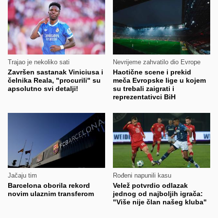
Trajao je nekoliko sati
Nevrijeme zahvatilo dio Evrope
Završen sastanak Viniciusa i
Haotične scene i prekid
čelnika Reala, "procurili" su
meča Evropske lige u kojem
apsolutno svi detalji!
su trebali zaigrati i
reprezentativci BiH
Jačaju tim
Rođeni napunili kasu
Barcelona oborila rekord
Velež potvrdio odlazak
novim ulaznim transferom
jednog od najboljih igrača:
"Više nije član našeg kluba"