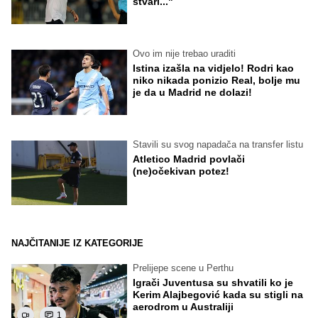
stvari..."
Ovo im nije trebao uraditi
Istina izašla na vidjelo! Rodri kao
niko nikada ponizio Real, bolje mu
je da u Madrid ne dolazi!
Stavili su svog napadača na transfer listu
Atletico Madrid povlači
(ne)očekivan potez!
NAJČITANIJE IZ KATEGORIJE
Prelijepe scene u Perthu
Igrači Juventusa su shvatili ko je
Kerim Alajbegović kada su stigli na
aerodrom u Australiji
1