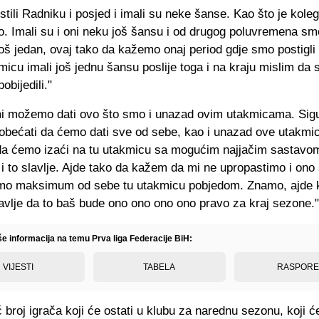
tili Radniku i posjed i imali su neke šanse. Kao što je koleg
o. Imali su i oni neku još šansu i od drugog poluvremena sm
još jedan, ovaj tako da kažemo onaj period gdje smo postigl
akmicu imali još jednu šansu poslije toga i na kraju mislim da
obijedili."
mi možemo dati ovo što smo i unazad ovim utakmicama. Sig
obećati da ćemo dati sve od sebe, kao i unazad ove utakmi
a ćemo izaći na tu utakmicu sa mogućim najjačim sastavo
 to slavlje. Ajde tako da kažem da mi ne upropastimo i ono
o maksimum od sebe tu utakmicu pobjedom. Znamo, ajde k
lavlje da to baš bude ono ono ono ono pravo za kraj sezone."
še informacija na temu Prva liga Federacije BiH:
VIJESTI
TABELA
RASPOR
ć broj igrača koji će ostati u klubu za narednu sezonu, koji će