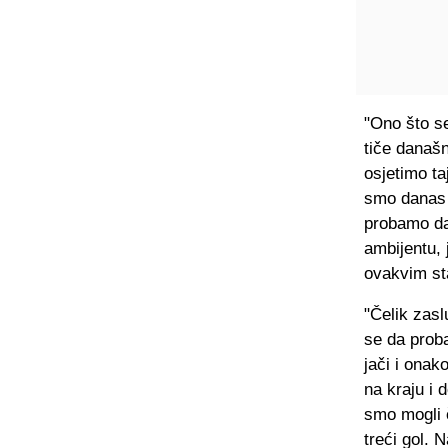
"Ono što se
tiče današn
osjetimo ta
smo danas d
probamo da
ambijentu, 
ovakvim sta
"Čelik zas
se da proba
jači i onak
na kraju i 
smo mogli č
treći gol. 