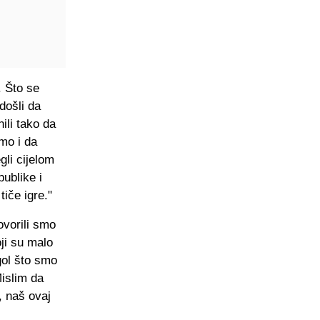
. Što se
došli da
ili tako da
mo i da
li cijelom
ublike i
iče igre."
vorili smo
ji su malo
 gol što smo
Mislim da
, naš ovaj