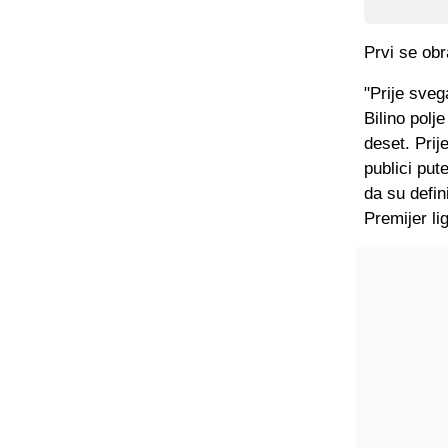
Prvi se obr
"Prije sveg
Bilino polj
deset. Prij
publici pu
da su defin
Premijer lig