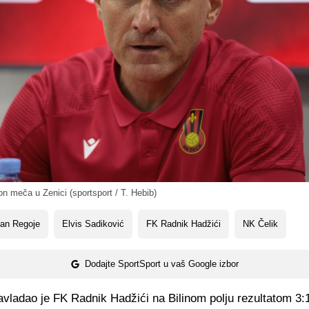
 meča u Zenici (sportsport / T. Hebib)
jan Regoje
Elvis Sadiković
FK Radnik Hadžići
NK Čelik
Dodajte SportSport u vaš Google izbor
vladao je FK Radnik Hadžići na Bilinom polju rezultatom 3: