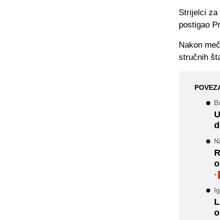
Strijelci z
postigao P
Nakon meča 
stručnih št
POVEZ
Bi
U
d
N
R
o
·
I
L
o