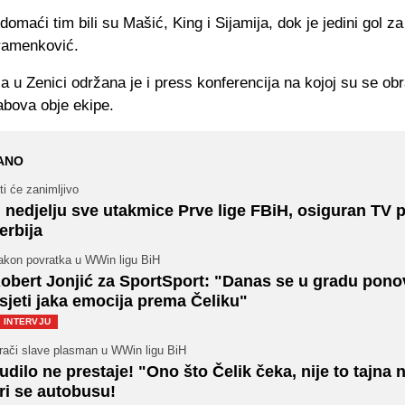
a domaći tim bili su Mašić, King i Sijamija, dok je jedini gol z
ramenković.
u Zenici održana je i press konferencija na kojoj su se obra
abova obje ekipe.
ANO
ti će zanimljivo
 nedjelju sve utakmice Prve lige FBiH, osiguran TV p
erbija
akon povratka u WWin ligu BiH
obert Jonjić za SportSport: "Danas se u gradu pono
sjeti jaka emocija prema Čeliku"
INTERVJU
grači slave plasman u WWin ligu BiH
udilo ne prestaje! "Ono što Čelik čeka, nije to tajna 
ri se autobusu!