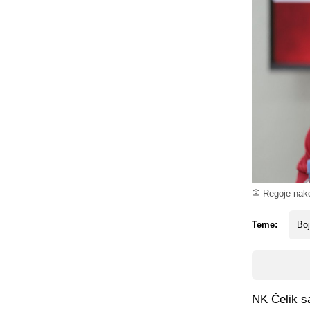
Regoje nakon
Teme:
Bo
NK Čelik sa