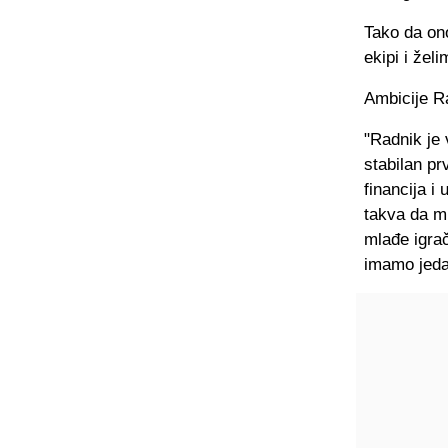
Tako da on
ekipi i žel
Ambicije Ra
"Radnik je 
stabilan pr
financija i
takva da mi
mlađe igrač
imamo jedan