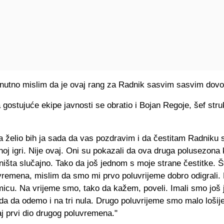
enutno mislim da je ovaj rang za Radnik sasvim sasvim dovol
gostujuće ekipe javnosti se obratio i Bojan Regoje, šef str
a želio bih ja sada da vas pozdravim i da čestitam Radniku 
tnoj igri. Nije ovaj. Oni su pokazali da ova druga polusezona 
e ništa slučajno. Tako da još jednom s moje strane čestitke. Š
vremena, mislim da smo mi prvo poluvrijeme dobro odigrali
micu. Na vrijeme smo, tako da kažem, poveli. Imali smo još 
da da odemo i na tri nula. Drugo poluvrijeme smo malo lošije
j prvi dio drugog poluvremena."