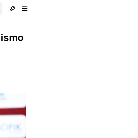
Otvori profil
Otvori meni
nismo