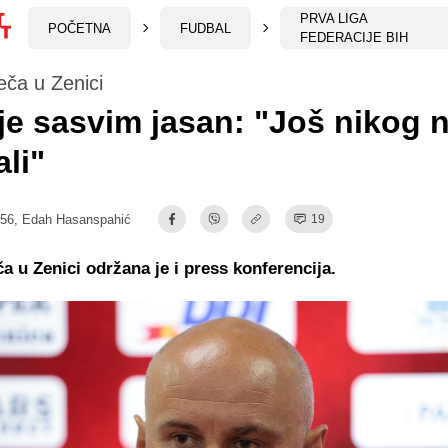
PRVA LIGA
POČETNA
FUDBAL
FEDERACIJE BIH
ča u Zenici
e sasvim jasan: "Još nikog 
ali"
:56,
Edah Hasanspahić
19
 u Zenici održana je i press konferencija.