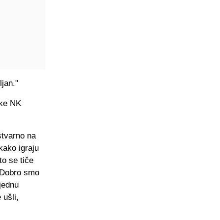
jan."
uke NK
stvarno na
kako igraju
to se tiče
. Dobro smo
jednu
 ušli,