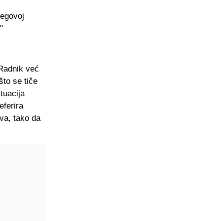
jegovoj
"
 Radnik već
što se tiče
tuacija
eferira
va, tako da