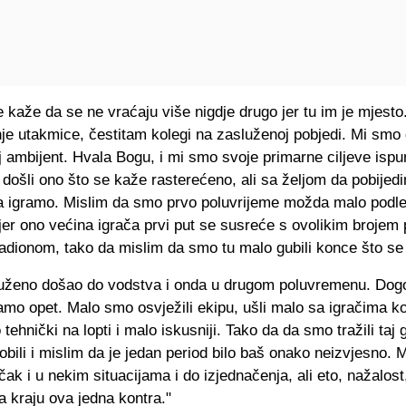
 kaže da se ne vraćaju više nigdje drugo jer tu im je mjesto
je utakmice, čestitam kolegi na zasluženoj pobjedi. Mi smo 
j ambijent. Hvala Bogu, i mi smo svoje primarne ciljeve ispun
ošli ono što se kaže rasterećeno, ali sa željom da pobijedi
 igramo. Mislim da smo prvo poluvrijeme možda malo podleg
jer ono većina igrača prvi put se susreće s ovolikim brojem p
dionom, tako da mislim da smo tu malo gubili konce što se t
luženo došao do vodstva i onda u drugom poluvremenu. Dogo
mo opet. Malo smo osvježili ekipu, ušli malo sa igračima ko
o tehnički na lopti i malo iskusniji. Tako da da smo tražili taj
dobili i mislim da je jedan period bilo baš onako neizvjesno. 
ak i u nekim situacijama i do izjednačenja, ali eto, nažalost
Na kraju ova jedna kontra."