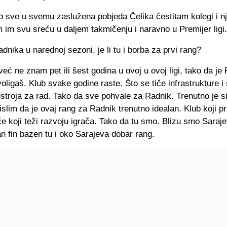
o sve u svemu zaslužena pobjeda Čelika čestitam kolegi i n
im im svu sreću u daljem takmičenju i naravno u Premijer ligi.
dnika u narednoj sezoni, je li tu i borba za prvi rang?
već ne znam pet ili šest godina u ovoj u ovoj ligi, tako da je
voligaš. Klub svake godine raste. Što se tiče infrastrukture i 
 ustroja za rad. Tako da sve pohvale za Radnik. Trenutno je si
slim da je ovaj rang za Radnik trenutno idealan. Klub koji pr
e koji teži razvoju igrača. Tako da tu smo. Blizu smo Saraje
 fin bazen tu i oko Sarajeva dobar rang.