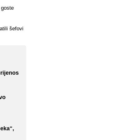
a goste
tili šefovi
rijenos
vo
neka",