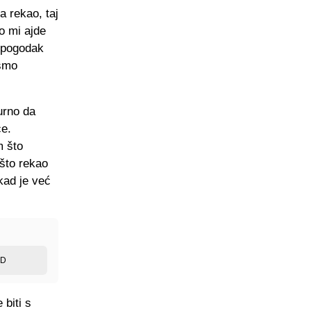
a rekao, taj
o mi ajde
i pogodak
 smo
urno da
ce.
m što
 što rekao
ad je već
ED
 biti s