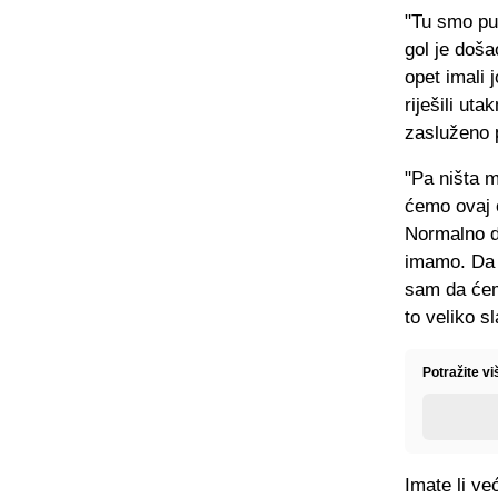
"Tu smo pus
gol je doša
opet imali 
riješili ut
zasluženo p
"Pa ništa 
ćemo ovaj 
Normalno d
imamo. Da i
sam da ćem
to veliko s
Potražite vi
Imate li ve