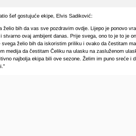
atio šef gostujuće ekipe, Elvis Sadiković:
a želio bih da vas sve pozdravim ovdje. Lijepo je ponovo vrat
e i stvarno ovaj ambijent danas. Prije svega, ono to je to je 
e svega želio bih da iskoristim priliku i ovako da čestitam mal
tem medija da čestitam Čeliku na ulasku na zasluženom ulas
itivno najbolja ekipa bili ove sezone. Želim im puno sreće i 
i."