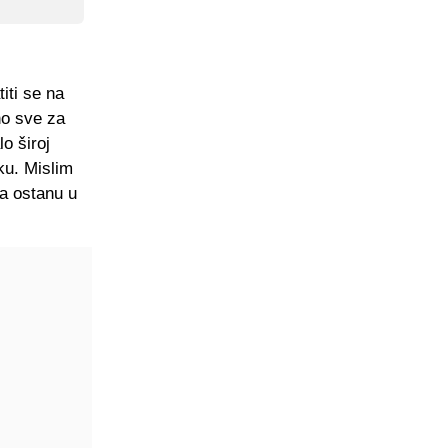
iti se na
ono sve za
o široj
ku. Mislim
da ostanu u