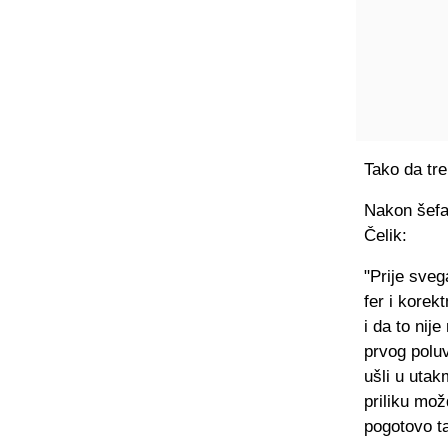
Tako da tr
Nakon šefa 
Čelik:
"Prije sveg
fer i korek
i da to nij
prvog polu
ušli u utak
priliku mož
pogotovo ta