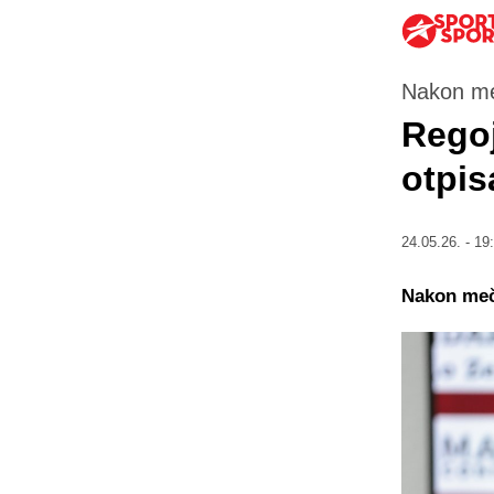
Nakon me
Regoj
otpis
24.05.26. - 19
Nakon meča