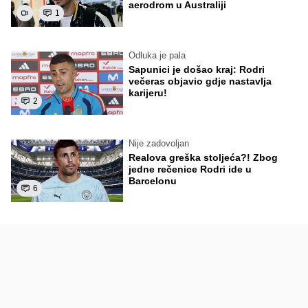
aerodrom u Australiji
1
Odluka je pala
Sapunici je došao kraj: Rodri
večeras objavio gdje nastavlja
karijeru!
2
Nije zadovoljan
Realova greška stoljeća?! Zbog
jedne rečenice Rodri ide u
Barcelonu
6