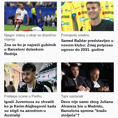
Njegov status u ekipi se drastično
Promijenio sredinu
mijenja
Samed Baždar predstavljen u
Zna se ko je najveći gubitnik
novom klubu: Zmaj potpisao
u Barceloni dolaskom
ugovor do 2031. godine
Rodrija
Prelijepe scene u Perthu
Tajni sastanak
Igrači Juventusa su shvatili
Deco nije samo zbog Juliana
ko je Kerim Alajbegović kada
Alvareza bio u Madridu,
su stigli na aerodrom u
Barcelona sprema "krađu
Australiji
stoljeća"?