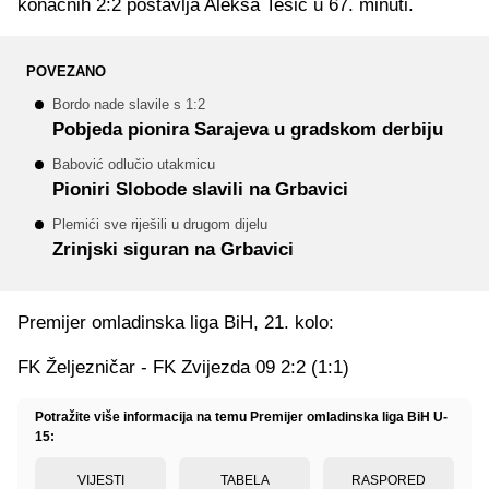
konačnih 2:2 postavlja Aleksa Tešić u 67. minuti.
POVEZANO
Bordo nade slavile s 1:2
Pobjeda pionira Sarajeva u gradskom derbiju
Babović odlučio utakmicu
Pioniri Slobode slavili na Grbavici
Plemići sve riješili u drugom dijelu
Zrinjski siguran na Grbavici
Premijer omladinska liga BiH, 21. kolo:
FK Željezničar - FK Zvijezda 09 2:2 (1:1)
Potražite više informacija na temu Premijer omladinska liga BiH U-
15:
VIJESTI
TABELA
RASPORED