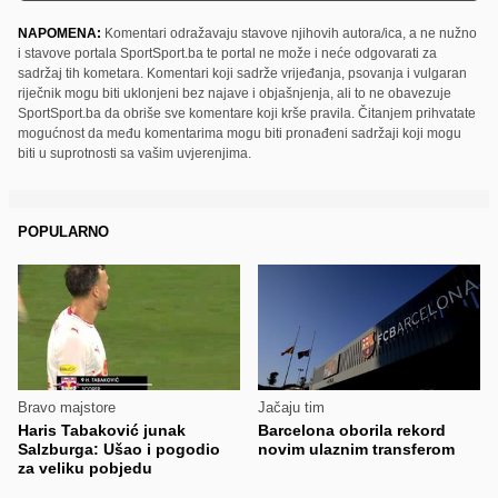
NAPOMENA:
Komentari odražavaju stavove njihovih autora/ica, a ne nužno
i stavove portala SportSport.ba te portal ne može i neće odgovarati za
sadržaj tih kometara. Komentari koji sadrže vrijeđanja, psovanja i vulgaran
riječnik mogu biti uklonjeni bez najave i objašnjenja, ali to ne obavezuje
SportSport.ba da obriše sve komentare koji krše pravila. Čitanjem prihvatate
mogućnost da među komentarima mogu biti pronađeni sadržaji koji mogu
biti u suprotnosti sa vašim uvjerenjima.
POPULARNO
Bravo majstore
Jačaju tim
Haris Tabaković junak
Barcelona oborila rekord
Salzburga: Ušao i pogodio
novim ulaznim transferom
za veliku pobjedu