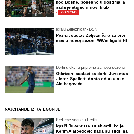
kod Bosne, posebno u gostima, a
sada je stigao u novi klub
·
ZVANIČNO
Igraju Željezničar - BSK
Poznat sastav Željezničara za prvi
meč u novoj sezoni WWin lige BiH!
Derbi u okviru priprema za novu sezonu
Otkriveni sastavi za derbi Juventus
- Inter, Spalletti donio odluku oko
Alajbegovića
NAJČITANIJE IZ KATEGORIJE
Prelijepe scene u Perthu
Igrači Juventusa su shvatili ko je
Kerim Alajbegović kada su stigli na