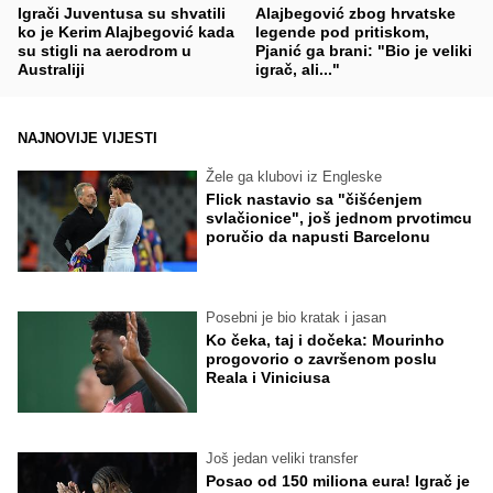
Igrači Juventusa su shvatili
Alajbegović zbog hrvatske
ko je Kerim Alajbegović kada
legende pod pritiskom,
su stigli na aerodrom u
Pjanić ga brani: "Bio je veliki
Australiji
igrač, ali..."
NAJNOVIJE VIJESTI
Žele ga klubovi iz Engleske
Flick nastavio sa "čišćenjem
svlačionice", još jednom prvotimcu
poručio da napusti Barcelonu
Posebni je bio kratak i jasan
Ko čeka, taj i dočeka: Mourinho
progovorio o završenom poslu
Reala i Viniciusa
Još jedan veliki transfer
Posao od 150 miliona eura! Igrač je