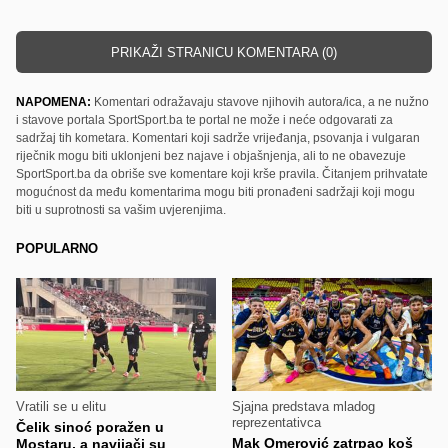
PRIKAŽI STRANICU KOMENTARA (0)
NAPOMENA:
Komentari odražavaju stavove njihovih autora/ica, a ne nužno
i stavove portala SportSport.ba te portal ne može i neće odgovarati za
sadržaj tih kometara. Komentari koji sadrže vrijeđanja, psovanja i vulgaran
riječnik mogu biti uklonjeni bez najave i objašnjenja, ali to ne obavezuje
SportSport.ba da obriše sve komentare koji krše pravila. Čitanjem prihvatate
mogućnost da među komentarima mogu biti pronađeni sadržaji koji mogu
biti u suprotnosti sa vašim uvjerenjima.
POPULARNO
Vratili se u elitu
Sjajna predstava mladog
reprezentativca
Čelik sinoć poražen u
Mak Omerović zatrpao koš
Mostaru, a navijači su