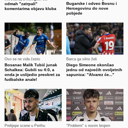
Bugarske i odveo Bosnu i
odmah "zatrpali"
Hercegovinu do nove
komentarima objavu kluba
pobjede
Ovo se ne viđa često
Barca ga silno želi
Bosanac Malik Tubić junak
Diego Simeone okončao
Schalkea: Gubili su 4:0, a
jednu od najvećih ovoljetnih
onda je uslijedio preokret za
sapunica: "Alvarez će..."
fudbalske anale!
Prelijepe scene u Perthu
"Problemi" s novim brojem