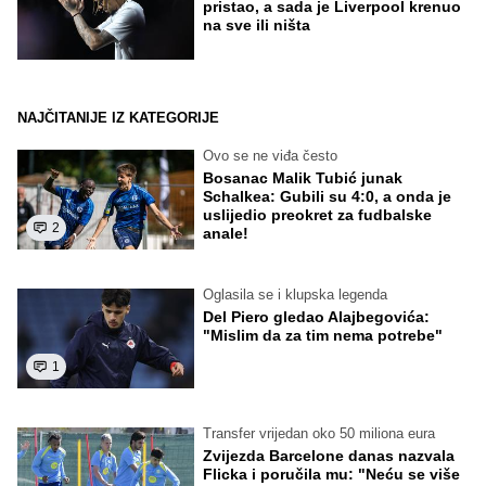
pristao, a sada je Liverpool krenuo
na sve ili ništa
NAJČITANIJE IZ KATEGORIJE
Ovo se ne viđa često
Bosanac Malik Tubić junak
Schalkea: Gubili su 4:0, a onda je
uslijedio preokret za fudbalske
2
anale!
Oglasila se i klupska legenda
Del Piero gledao Alajbegovića:
"Mislim da za tim nema potrebe"
1
Transfer vrijedan oko 50 miliona eura
Zvijezda Barcelone danas nazvala
Flicka i poručila mu: "Neću se više