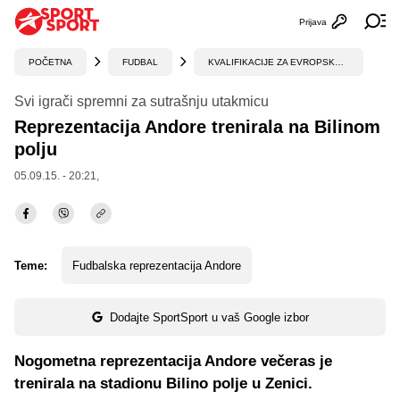
Prijava
Otvori profi
Ot
POČETNA
FUDBAL
KVALIFIKACIJE ZA EVROPSKO PRVENSTVO
Svi igrači spremni za sutrašnju utakmicu
Reprezentacija Andore trenirala na Bilinom
polju
05.09.15. - 20:21,
Teme:
Fudbalska reprezentacija Andore
Dodajte SportSport u vaš Google izbor
Nogometna reprezentacija Andore večeras je
trenirala na stadionu Bilino polje u Zenici.