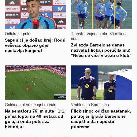
Odluka je pala
Transfer vrijedan oko 50 miliona
eura
Sapunici je došao kraj: Rodri
Zvijezda Barcelone danas
večeras objavio gdje
nazvala Flicka i poručila mu:
nastavlja karijeru!
"Neću se više vraćati u klub"
Golčina kakva se rijetko viđa
Vratili se u Barcelonu
Na semaforu 76. minuta i 1:1,
Flick sinoć održao sastanak,
prima loptu na 40 metara od
pa trojici igrača Barcelone
gola, a onda potez za
saopštio da napuste
historiju!
pripreme