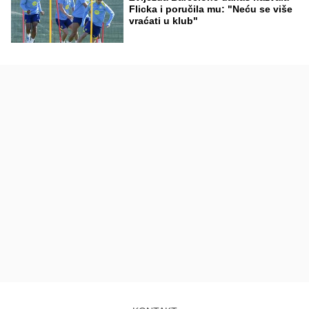
Flicka i poručila mu: "Neću se više
vraćati u klub"