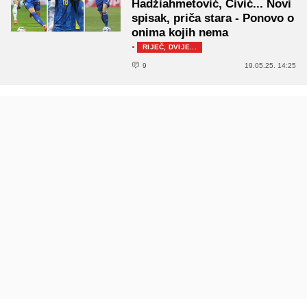
Hadžiahmetović, Ćivić... Novi
spisak, priča stara - Ponovo o
onima kojih nema
·
RIJEČ, DVIJE...
9
19.05.25. 14:25