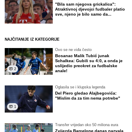
"Bila sam njegova grickalica":
Atraktivnoj djevojci fudbaler platio
sve, njeno je bilo samo da...
NAJČITANIJE IZ KATEGORIJE
Ovo se ne viđa često
Bosanac Malik Tubić junak
Schalkea: Gubili su 4:0, a onda je
uslijedio preokret za fudbalske
2
anale!
Oglasila se i klupska legenda
Del Piero gledao Alajbegovića:
"Mislim da za tim nema potrebe"
1
Transfer vrijedan oko 50 miliona eura
Zvijezda Barcelone danas nazvala