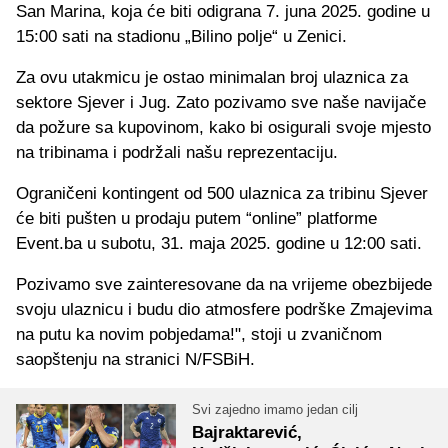
San Marina, koja će biti odigrana 7. juna 2025. godine u
15:00 sati na stadionu „Bilino polje“ u Zenici.
Za ovu utakmicu je ostao minimalan broj ulaznica za
sektore Sjever i Jug. Zato pozivamo sve naše navijače
da požure sa kupovinom, kako bi osigurali svoje mjesto
na tribinama i podržali našu reprezentaciju.
Ograničeni kontingent od 500 ulaznica za tribinu Sjever
će biti pušten u prodaju putem “online” platforme
Event.ba u subotu, 31. maja 2025. godine u 12:00 sati.
Pozivamo sve zainteresovane da na vrijeme obezbijede
svoju ulaznicu i budu dio atmosfere podrške Zmajevima
na putu ka novim pobjedama!", stoji u zvaničnom
saopštenju na stranici N/FSBiH.
Svi zajedno imamo jedan cilj
Bajraktarević,