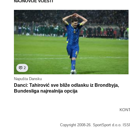
NAJNOVIJE VIJESTI
2
Napušta Dansku
Danci: Tahirović sve bliže odlasku iz Brondbyja,
Bundesliga najrealnija opcija
KON
Copyright 2008-26. SportSport d.o.o. IS