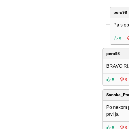
pero98
Pa s ob
0
pero98
BRAVO RI
0
0
Sanska_Pra
Po nekom pr
prvi ja
0
0