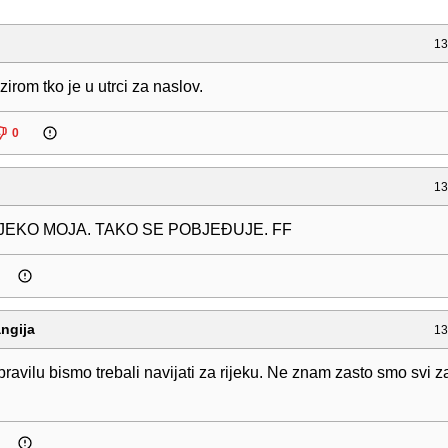
13
zirom tko je u utrci za naslov.
0
13
JEKO MOJA. TAKO SE POBJEĐUJE. FF
ngija
13
avilu bismo trebali navijati za rijeku. Ne znam zasto smo svi z