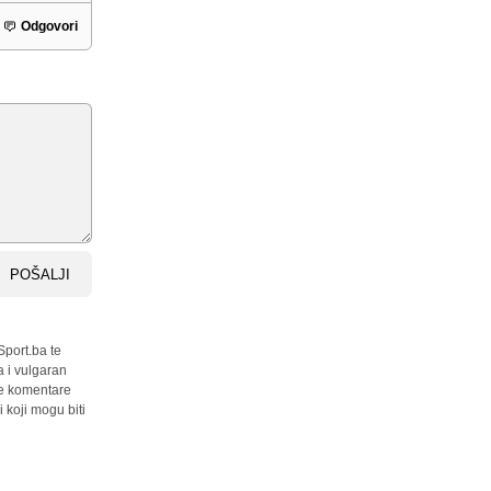
Odgovori
POŠALJI
Sport.ba te
a i vulgaran
sve komentare
 koji mogu biti