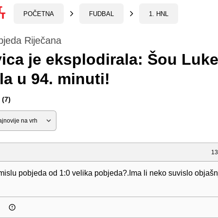
POČETNA
FUDBAL
1. HNL
bjeda Riječana
ica je eksplodirala: Šou Luk
a u 94. minuti!
(7)
13
islu pobjeda od 1:0 velika pobjeda?.Ima li neko suvislo objašn