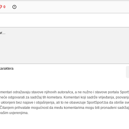
0
araktera
mentari odražavaju stavove njihovih autora/ica, a ne nužno i stavove portala Sport
 neće odgovarati za sadržaj tih kometara. Komentari koji sadrže vrijeđanja, psovanj
i uklonjeni bez najave i objašnjenja, ali to ne obavezuje SportSport.ba da obriše 
a. Čitanjem prihvatate mogućnost da među komentarima mogu biti pronađeni sadržaji
 vašim uvjerenjima.