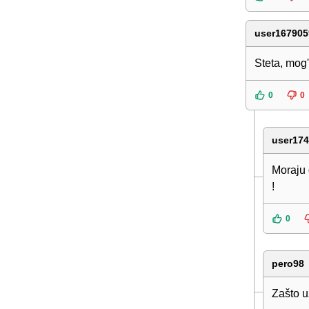
user167905
Steta, mog'
0
0
user17
Moraju 
!
0
pero98
Zašto u