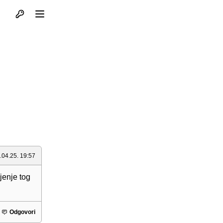
Otvori profil
Otvori meni
e
.04.25. 19:57
jenje tog
Odgovori