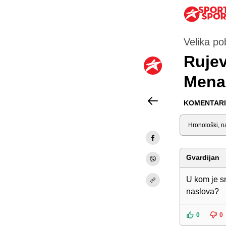
Velika po
Rujev
Menal
KOMENTARI 
Sortiraj
Gvardijan
U kom je sm
naslova?
0
0