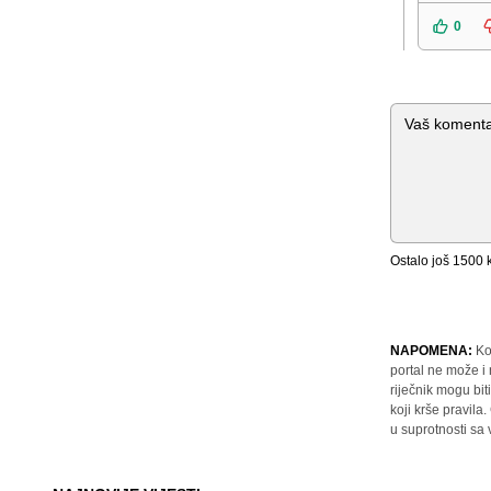
0
Komentar
Ostalo još
1500
k
NAPOMENA:
Ko
portal ne može i
riječnik mogu bit
koji krše pravil
u suprotnosti sa