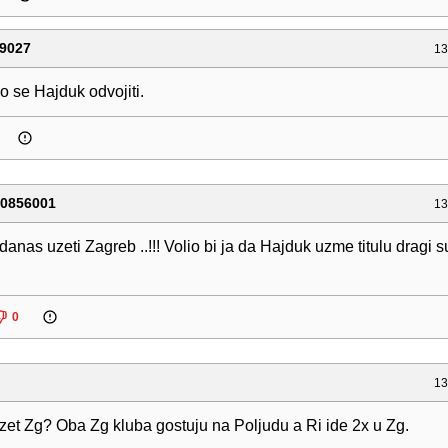
9027
13
o se Hajduk odvojiti.
40856001
13
danas uzeti Zagreb ..!!! Volio bi ja da Hajduk uzme titulu dragi 
0
13
zet Zg? Oba Zg kluba gostuju na Poljudu a Ri ide 2x u Zg.