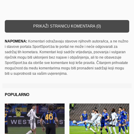
PRIKAŽI STRANICU KOMENTARA (0)
NAPOMENA:
Komentari odražavaju stavove njihovih autora/ica, a ne nužno
i stavove portala SportSport.ba te portal ne može i neće odgovarati za
sadržaj tih kometara. Komentari koji sadrže vrijeđanja, psovanja i vulgaran
riječnik mogu biti uklonjeni bez najave i objašnjenja, ali to ne obavezuje
SportSport.ba da obriše sve komentare koji krše pravila. Čitanjem prihvatate
mogućnost da među komentarima mogu biti pronađeni sadržaji koji mogu
biti u suprotnosti sa vašim uvjerenjima.
POPULARNO