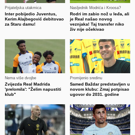
Prijateljska utakmica
Nasljednik Modrića i Kroosa?
Inter pobijedio Juventus,
Rodri im zabio nož u leđa, ali
Kerim Alajbegović debitovao
je Real našao novog
za Staru damu!
veznjaka! Taj transfer niko
živ nije očekivao
Nema više dvojbe
Promijenio sredinu
Zvijezda Real Madrida
Samed Baždar predstavljen u
'prelomila': "Želim napustiti
novom klubu: Zmaj potpisao
klub"
ugovor do 2031. godine