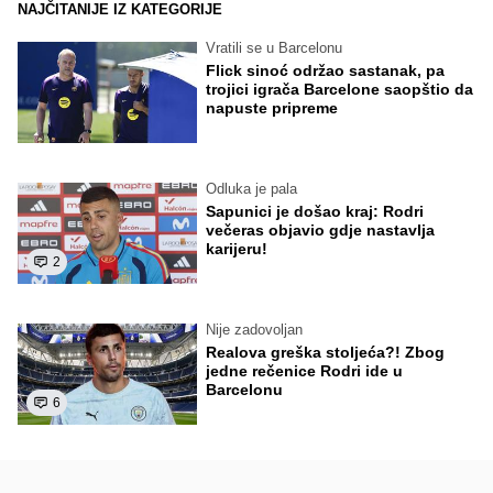
NAJČITANIJE IZ KATEGORIJE
Vratili se u Barcelonu
Flick sinoć održao sastanak, pa
trojici igrača Barcelone saopštio da
napuste pripreme
Odluka je pala
Sapunici je došao kraj: Rodri
večeras objavio gdje nastavlja
karijeru!
2
Nije zadovoljan
Realova greška stoljeća?! Zbog
jedne rečenice Rodri ide u
Barcelonu
6