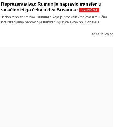
Reprezentativac Rumunije napravio transfer, u
·
svlačionici ga čekaju dva Bosanca
ZVANIČNO
Jedan reprezentativac Rumunije koja je protivnik Zmajeva u tekućim
kvalifikacijama napravio je transter i igrat će s dva bh. fudbalera.
19.07.25. 00:26