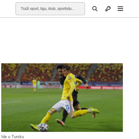
Otvori profil
Pretraga
Otvori
Ide u Tursku