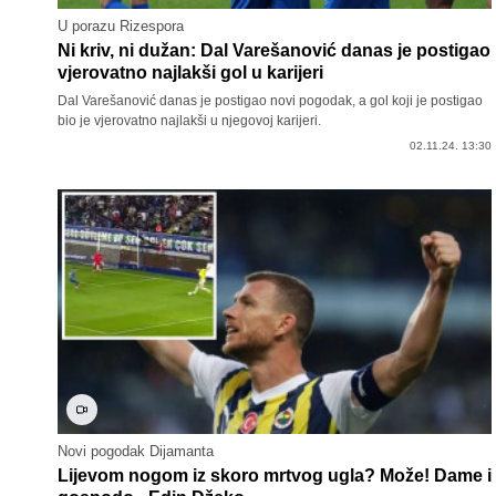
U porazu Rizespora
Ni kriv, ni dužan: Dal Varešanović danas je postigao
vjerovatno najlakši gol u karijeri
Dal Varešanović danas je postigao novi pogodak, a gol koji je postigao
bio je vjerovatno najlakši u njegovoj karijeri.
02.11.24. 13:30
Novi pogodak Dijamanta
Lijevom nogom iz skoro mrtvog ugla? Može! Dame i