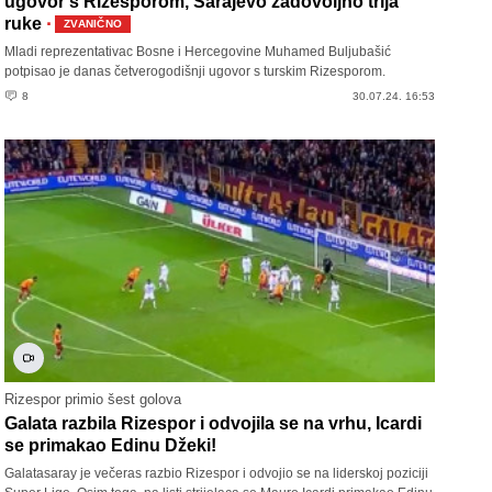
ugovor s Rizesporom, Sarajevo zadovoljno trlja
·
ruke
ZVANIČNO
Mladi reprezentativac Bosne i Hercegovine Muhamed Buljubašić
potpisao je danas četverogodišnji ugovor s turskim Rizesporom.
8
30.07.24. 16:53
Rizespor primio šest golova
Galata razbila Rizespor i odvojila se na vrhu, Icardi
se primakao Edinu Džeki!
Galatasaray je večeras razbio Rizespor i odvojio se na liderskoj poziciji