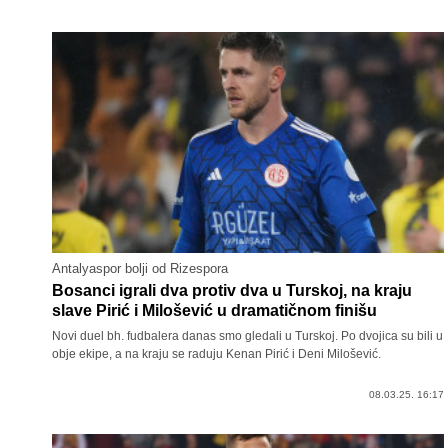
Antalyaspor bolji od Rizespora
Bosanci igrali dva protiv dva u Turskoj, na kraju
slave Pirić i Milošević u dramatičnom finišu
Novi duel bh. fudbalera danas smo gledali u Turskoj. Po dvojica su bili u
obje ekipe, a na kraju se raduju Kenan Pirić i Deni Milošević.
08.03.25. 16:17