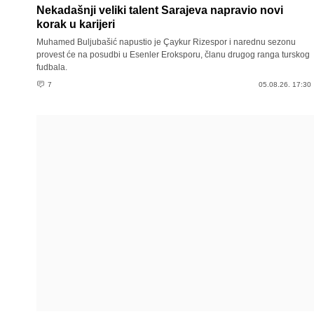
Nekadašnji veliki talent Sarajeva napravio novi
korak u karijeri
Muhamed Buljubašić napustio je Çaykur Rizespor i narednu sezonu
provest će na posudbi u Esenler Eroksporu, članu drugog ranga turskog
fudbala.
7
05.08.26. 17:30