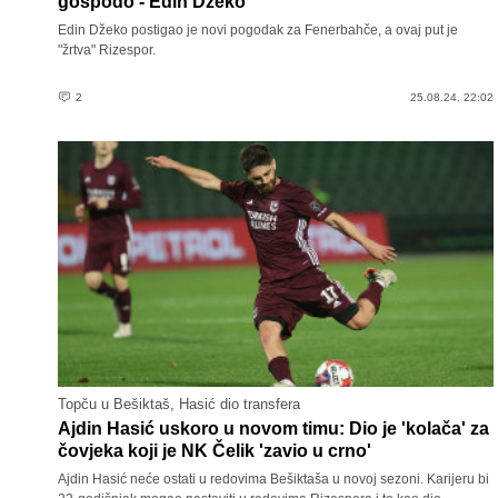
gospodo - Edin Džeko
Edin Džeko postigao je novi pogodak za Fenerbahče, a ovaj put je
"žrtva" Rizespor.
2
25.08.24. 22:02
Topču u Bešiktaš, Hasić dio transfera
Ajdin Hasić uskoro u novom timu: Dio je 'kolača' za
čovjeka koji je NK Čelik 'zavio u crno'
Ajdin Hasić neće ostati u redovima Bešiktaša u novoj sezoni. Karijeru bi