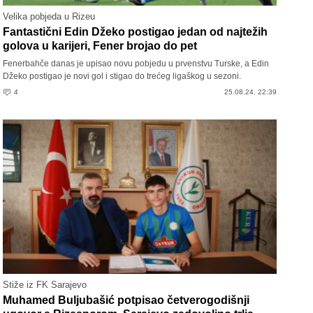
Velika pobjeda u Rizeu
Fantastični Edin Džeko postigao jedan od najtežih
golova u karijeri, Fener brojao do pet
Fenerbahče danas je upisao novu pobjedu u prvenstvu Turske, a Edin
Džeko postigao je novi gol i stigao do trećeg ligaškog u sezoni.
4
25.08.24. 22:39
Stiže iz FK Sarajevo
Muhamed Buljubašić potpisao četverogodišnji