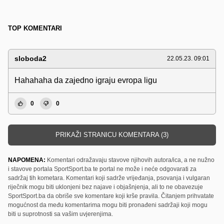
TOP KOMENTARI
sloboda2
22.05.23. 09:01
Hahahaha da zajedno igraju evropa ligu
0
0
PRIKAŽI STRANICU KOMENTARA (3)
NAPOMENA:
Komentari odražavaju stavove njihovih autora/ica, a ne nužno
i stavove portala SportSport.ba te portal ne može i neće odgovarati za
sadržaj tih kometara. Komentari koji sadrže vrijeđanja, psovanja i vulgaran
riječnik mogu biti uklonjeni bez najave i objašnjenja, ali to ne obavezuje
SportSport.ba da obriše sve komentare koji krše pravila. Čitanjem prihvatate
mogućnost da među komentarima mogu biti pronađeni sadržaji koji mogu
biti u suprotnosti sa vašim uvjerenjima.