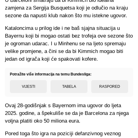
U Barceloni smatraju da bi Kimmich bio idealna
zamjena za Sergija Busquetsa koji je odlučio na kraju
sezone da napusti klub nakon što mu istekne ugovor.
Kataloncima u prilog ide i ne baš sjajna situacija u
Bayernu koji bi mogao ostati bez trofeja ove sezone što
je ogroman udarac. I u Minhenu se na ljeto spremaju
velike promjene, a čini se da bi Kimmich mogao biti
jedan od igrača koji će spakovati kofere.
Potražite više informacija na temu Bundesliga:
VIJESTI
TABELA
RASPORED
Ovaj 28-godišnjak s Bayernom ima ugovor do ljeta
2025. godine, a špekuliše se da je Barcelona za njega
voljna platiti oko 50 miliona eura.
Pored toga što igra na poziciji defanzivnog veznog