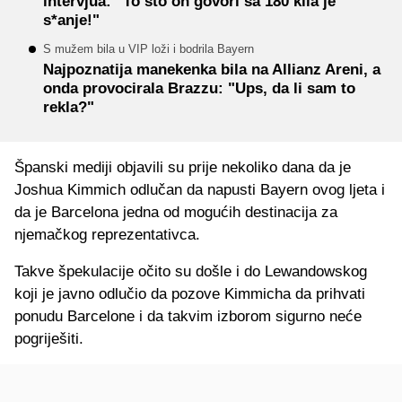
intervjua: "To što on govori sa 180 kila je
s*anje!"
S mužem bila u VIP loži i bodrila Bayern
Najpoznatija manekenka bila na Allianz Areni, a
onda provocirala Brazzu: "Ups, da li sam to
rekla?"
Španski mediji objavili su prije nekoliko dana da je
Joshua Kimmich odlučan da napusti Bayern ovog ljeta i
da je Barcelona jedna od mogućih destinacija za
njemačkog reprezentativca.
Takve špekulacije očito su došle i do Lewandowskog
koji je javno odlučio da pozove Kimmicha da prihvati
ponudu Barcelone i da takvim izborom sigurno neće
pogriješiti.