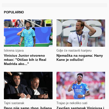
POPULARNO
Iskrena izjava
Gdje će nastaviti karijeru
Vinicius Junior otvoreno
Njemačka na nogama: Harry
rekao: "Otišao bih iz Real
Kane je odlučio!
Madrida ako..."
Tajni sastanak
Trajao je nekoliko sati
Deco nije samo zbog Juliana
Završen sastanak Viniciusa i