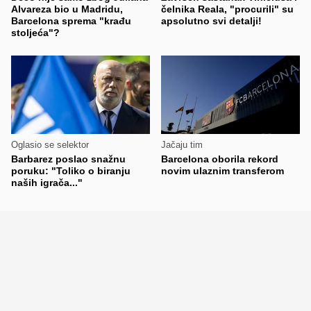
Alvareza bio u Madridu,
čelnika Reala, "procurili" su
Barcelona sprema "krađu
apsolutno svi detalji!
stoljeća"?
Oglasio se selektor
Jačaju tim
Barbarez poslao snažnu
Barcelona oborila rekord
poruku: "Toliko o biranju
novim ulaznim transferom
naših igrača..."