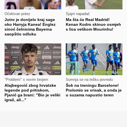
Očekivan potez
Sjajni napadač
Jutro je donijelo kraj sage
Ma šta će Real Madrid!
oko Harryja Kanea! Englez
Kenan Kodro skinuo osmjeh
sinoć čelnicima Bayerna
s lica velikom Mourinhu!
saopštio odluku
"Problemi" s novim brojem
Sumnja se na tešku povredu
Alajbegović zbog hrvatske
Šok na treningu Barcelone!
legende pod pritiskom,
Prolomio se vrisak, a onda je
Pjanić ga brani: "Bio je veliki
u suzama napustio teren
igrač, ali..."