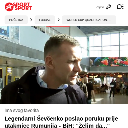
Prijava
Otvori profi
Ot
POČETNA
FUDBAL
WORLD CUP QUALIFICATION, UEFA
Ima svog favorita
Legendarni Ševčenko poslao poruku prije
utakmice Rumunija - BiH: "Želim da..."