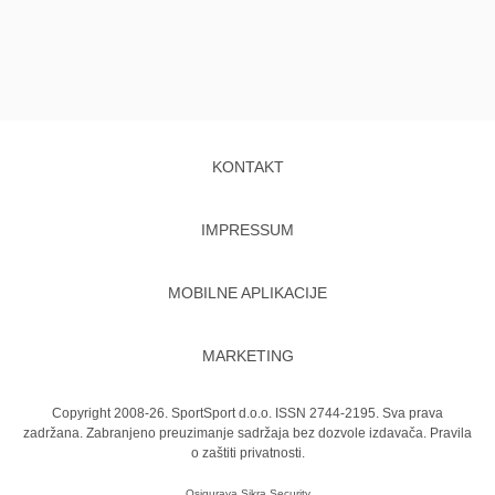
KONTAKT
IMPRESSUM
MOBILNE APLIKACIJE
MARKETING
Copyright 2008-26. SportSport d.o.o. ISSN 2744-2195. Sva prava
zadržana. Zabranjeno preuzimanje sadržaja bez dozvole izdavača.
Pravila
o zaštiti privatnosti.
Osigurava
Sikra Security