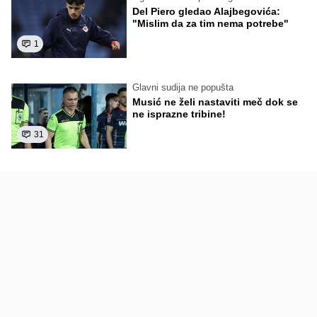
Del Piero gledao Alajbegovića:
"Mislim da za tim nema potrebe"
1
Glavni sudija ne popušta
Musić ne želi nastaviti meč dok se
ne isprazne tribine!
31