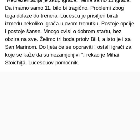
“Reprezentacija je skup igrača, nema samo 11 igrača.
Da imamo samo 11, bilo bi tragično. Problemi zbog
toga dolaze do trenera. Lucescu je prisiljen birati
između nekoliko igrača u ovom trenutku. Postoje opcije
i postoje šanse. Mnogo ovisi o dobrom startu, bez
obzira na sve. Želimo tri boda prtoiv BiH, a isto je i sa
San Marinom. Do ljeta će se oporaviti i ostali igrači za
koje se kaže da su nezamjenjivi ", rekao je Mihai
Stoichiţă, Lucescuov pomoćnik.