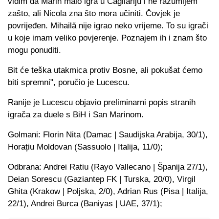
vidim da Marin malo igra u Cagliariju i ne razumijem
zašto, ali Nicola zna što mora učiniti. Čovjek je
povrijeđen. Mihailă nije igrao neko vrijeme. To su igrači
u koje imam veliko povjerenje. Poznajem ih i znam što
mogu ponuditi.
Bit će teška utakmica protiv Bosne, ali pokušat ćemo
biti spremni", poručio je Lucescu.
Ranije je Lucescu objavio preliminarni popis stranih
igrača za duele s BiH i San Marinom.
Golmani: Florin Nita (Damac | Saudijska Arabija, 30/1),
Horațiu Moldovan (Sassuolo | Italija, 11/0);
Odbrana: Andrei Ratiu (Rayo Vallecano | Španija 27/1),
Deian Sorescu (Gaziantep FK | Turska, 20/0), Virgil
Ghita (Krakow | Poljska, 2/0), Adrian Rus (Pisa | Italija,
22/1), Andrei Burca (Baniyas | UAE, 37/1);