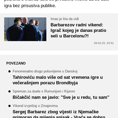
igra bez prisustva publike.
Imao je šta da vidi
Barbarezov radni vikend:
Igrač kojeg je danas pratio
seli u Barcelonu?!
09.03.25. 23:51
POVEZANO
Fenomenalno drugo poluvrijeme u Danskoj
Tahiroviću malo više od sat vremena igre u
večerašnjem porazu Brondbyja
Spreman za duele s Rumunijom i Kiprom
Bičakčić nam se javio: "Sve je u redu, tu sam"
Vikend izvještaj o Zmajevima
Sergej Barbarez zbog vijesti iz Njemačke
primoran da mijenja spisak - Vraća se dobro