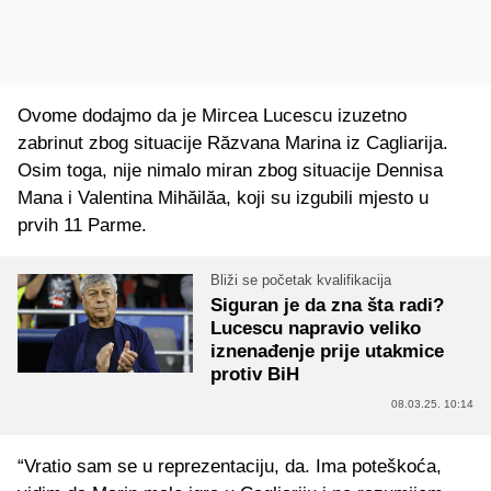
Ovome dodajmo da je Mircea Lucescu izuzetno
zabrinut zbog situacije Răzvana Marina iz Cagliarija.
Osim toga, nije nimalo miran zbog situacije Dennisa
Mana i Valentina Mihăilăa, koji su izgubili mjesto u
prvih 11 Parme.
Bliži se početak kvalifikacija
Siguran je da zna šta radi?
Lucescu napravio veliko
iznenađenje prije utakmice
protiv BiH
08.03.25. 10:14
“Vratio sam se u reprezentaciju, da. Ima poteškoća,