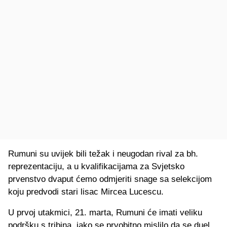
Rumuni su uvijek bili težak i neugodan rival za bh.
reprezentaciju, a u kvalifikacijama za Svjetsko
prvenstvo dvaput ćemo odmjeriti snage sa selekcijom
koju predvodi stari lisac Mircea Lucescu.
U prvoj utakmici, 21. marta, Rumuni će imati veliku
podršku s tribina, iako se prvobitno mislilo da se duel