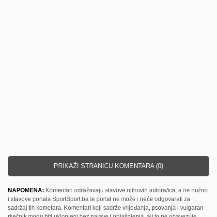
PRIKAŽI STRANICU KOMENTARA (0)
NAPOMENA:
Komentari odražavaju stavove njihovih autora/ica, a ne nužno
i stavove portala SportSport.ba te portal ne može i neće odgovarati za
sadržaj tih kometara. Komentari koji sadrže vrijeđanja, psovanja i vulgaran
riječnik mogu biti uklonjeni bez najave i objašnjenja, ali to ne obavezuje