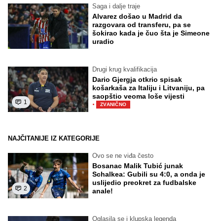
Saga i dalje traje
Alvarez došao u Madrid da
razgovara od transferu, pa se
šokirao kada je čuo šta je Simeone
uradio
Drugi krug kvalifikacija
Dario Gjergja otkrio spisak
košarkaša za Italiju i Litvaniju, pa
saopštio veoma loše vijesti
1
·
ZVANIČNO
NAJČITANIJE IZ KATEGORIJE
Ovo se ne viđa često
Bosanac Malik Tubić junak
Schalkea: Gubili su 4:0, a onda je
uslijedio preokret za fudbalske
2
anale!
Oglasila se i klupska legenda