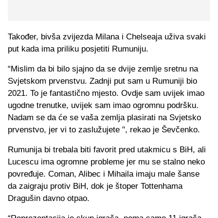
Također, bivša zvijezda Milana i Chelseaja uživa svaki
put kada ima priliku posjetiti Rumuniju.
“Mislim da bi bilo sjajno da se dvije zemlje sretnu na
Svjetskom prvenstvu. Zadnji put sam u Rumuniji bio
2021. To je fantastično mjesto. Ovdje sam uvijek imao
ugodne trenutke, uvijek sam imao ogromnu podršku.
Nadam se da će se vaša zemlja plasirati na Svjetsko
prvenstvo, jer vi to zaslužujete ", rekao je Ševčenko.
Rumunija bi trebala biti favorit pred utakmicu s BiH, ali
Lucescu ima ogromne probleme jer mu se stalno neko
povređuje. Coman, Alibec i Mihaila imaju male šanse
da zaigraju protiv BiH, dok je štoper Tottenhama
Dragušin davno otpao.