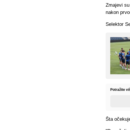
Zmajevi su 
nakon prvog
Selektor Se
Potražite v
Šta očekuj