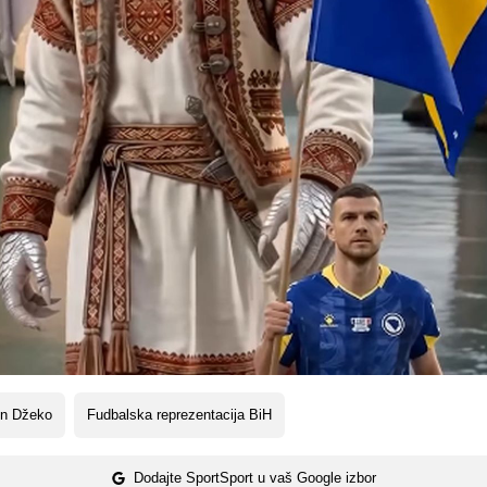
in Džeko
Fudbalska reprezentacija BiH
Dodajte SportSport u vaš Google izbor