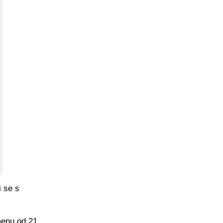
i se s
menu od 21