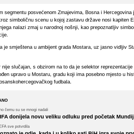
m segmentu posvećenom Zmajevima, Bosna i Hercegovina 
kroz simboličnu scenu u kojoj zastavu države nosi kapiten 
njega nalazi zmaj u narodnoj nošnji, kao prepoznatljiv simbo
ije.
a je smještena u ambijent grada Mostara, uz jasno vidljiv St
 nije slučajan, s obzirom na to da je selektor reprezentacije
đen upravo u Mostaru, gradu koji ima posebno mjesto u histo
 bosanskohercegovačkog fudbala.
ANO
no čemu su se mnogi nadali
IFA donijela novu veliku odluku pred početak Mundij
EFA sve potvrdila
oznato je gdje, kada i u koliko sati BiH igra svoje prv