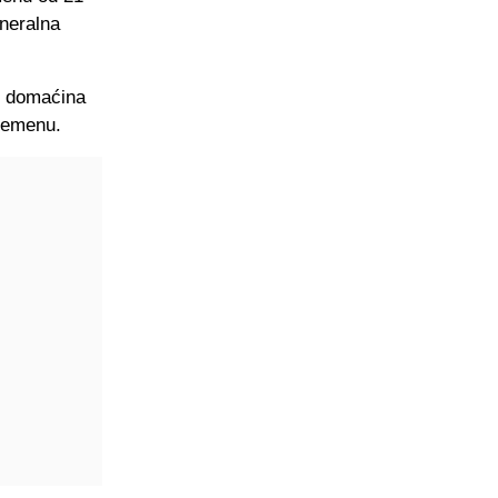
eneralna
d domaćina
vremenu.