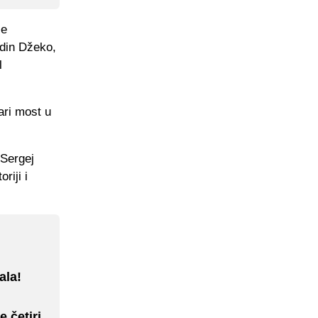
je
Edin Džeko,
l
ari most u
 Sergej
riji i
ala!
e četiri