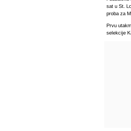
sat u St. L
proba za Mu
Prvu utakm
selekcije 