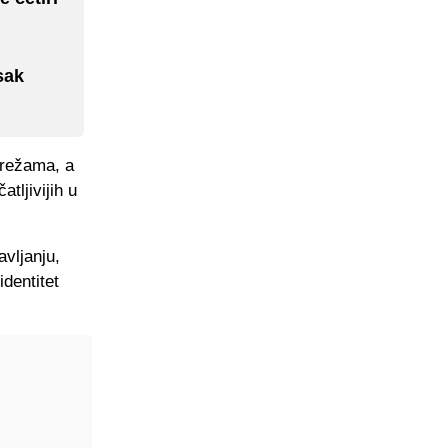
sak
mrežama, a
tljivijih u
vljanju,
identitet