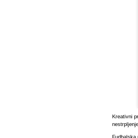
Kreativni p
nestrpljenj
Fudbalska 