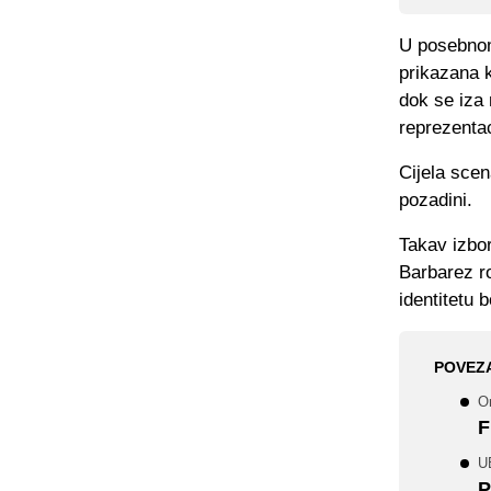
U posebno
prikazana 
dok se iza 
reprezentac
Cijela scen
pozadini.
Takav izbor
Barbarez ro
identitetu
POVEZ
O
F
U
P