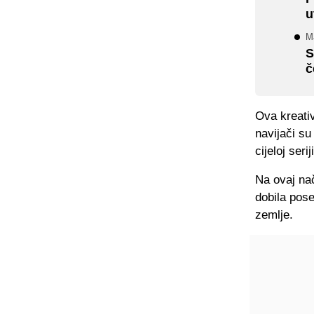
u
Ma
S
č
Ova kreati
navijači su
cijeloj ser
Na ovaj na
dobila pose
zemlje.