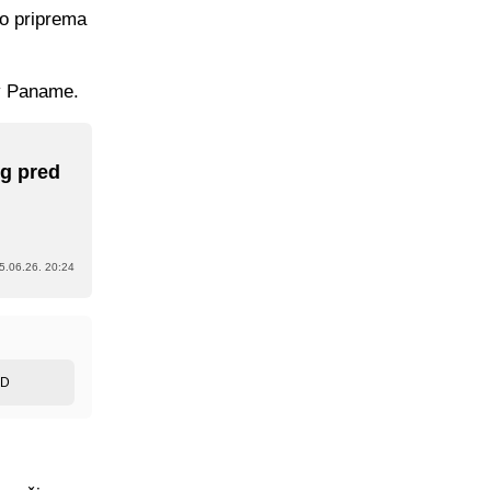
io priprema
iv Paname.
ng pred
5.06.26. 20:24
ED