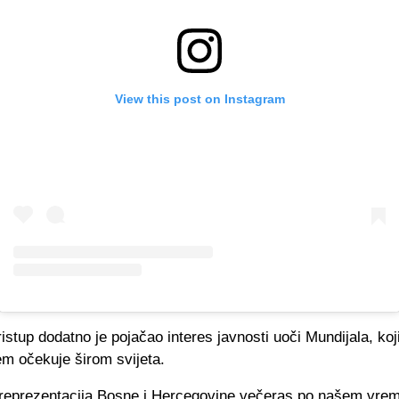
View this post on Instagram
ristup dodatno je pojačao interes javnosti uoči Mundijala, koj
em očekuje širom svijeta.
reprezentacija Bosne i Hercegovine večeras po našem vre