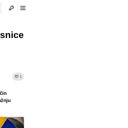
Otvori profil
Otvori meni
esnice
1
čin
ažnju