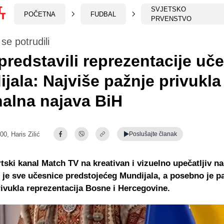
SVJETSKO
POČETNA
FUDBAL
PRVENSTVO
se potrudili
predstavili reprezentacije uč
jala: Najviše pažnje privukla
nalna najava BiH
:00,
Haris Zilić
Poslušajte
članak
tski kanal Match TV na kreativan i vizuelno upečatljiv na
 je sve učesnice predstojećeg Mundijala, a posebno je p
rivukla reprezentacija Bosne i Hercegovine.