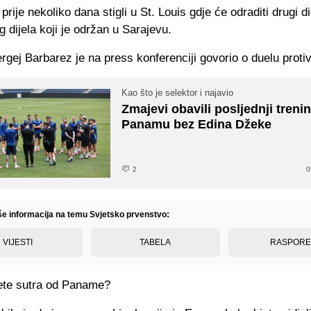
prije nekoliko dana stigli u St. Louis gdje će odraditi drugi d
 dijela koji je održan u Sarajevu.
rgej Barbarez je na press konferenciji govorio o duelu prot
Kao što je selektor i najavio
Zmajevi obavili posljednji treni
Panamu bez Edina Džeke
2
0
iše informacija na temu Svjetsko prvenstvo:
VIJESTI
TABELA
RASPOR
ete sutra od Paname?