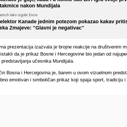
takmice nakon Mundijala
rsch lako izgubi živce
elektor Kanade jednim potezom pokazao kakav priti
eka Zmajeve: "Glavni je negativac"
vna prezentacija izazvala je brojne reakcije na društvenim 
 istakli da je prikaz Bosne i Hercegovine bio jedan od najupeča
iji predstavljanja učesnika Mundijala.
čin Bosna i Hercegovina je, barem u ovom vizuelnom predsta
bno emotivan i simboličan prikaz koji spaja sport, tradiciju i 