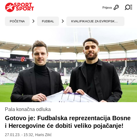
Prijava
Otvori profi
Ot
POČETNA
FUDBAL
KVALIFIKACIJE ZA EVROPSKO PRVENSTVO
Pala konačna odluka
Gotovo je: Fudbalska reprezentacija Bosne
i Hercegovine će dobiti veliko pojačanje!
27.01.23. - 15:32,
Haris Zilić