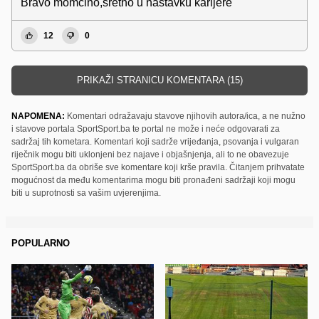
Bravo momcino,sretno u nastavku karijere
12
0
PRIKAŽI STRANICU KOMENTARA (15)
NAPOMENA:
Komentari odražavaju stavove njihovih autora/ica, a ne nužno
i stavove portala SportSport.ba te portal ne može i neće odgovarati za
sadržaj tih kometara. Komentari koji sadrže vrijeđanja, psovanja i vulgaran
riječnik mogu biti uklonjeni bez najave i objašnjenja, ali to ne obavezuje
SportSport.ba da obriše sve komentare koji krše pravila. Čitanjem prihvatate
mogućnost da među komentarima mogu biti pronađeni sadržaji koji mogu
biti u suprotnosti sa vašim uvjerenjima.
POPULARNO