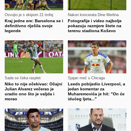
Osvojio je s ekipom 21 trofej
Nakon koncerata Dine Merlina
Kraj jedne ere: Barcelona se i
Fotografije i video najbolje
definitivno riješila svoje
pokazuju razmjere štete na
legende
terenu stadiona Koševo
Sada se čeka rasplet
Sjajan meč u Chicagu
Niko to nije očekivao: Očajni
Leeds pobijedio Liverpool, a
Julian Alvarez večeras je
jedan komentar za
uradio ono što je valjda i
Muharemovića je hit: "On će
morao
idućeg ljeta..."