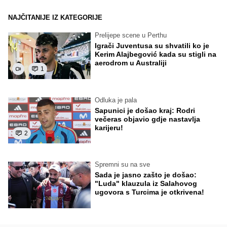
NAJČITANIJE IZ KATEGORIJE
Prelijepe scene u Perthu
Igrači Juventusa su shvatili ko je
Kerim Alajbegović kada su stigli na
aerodrom u Australiji
1
Odluka je pala
Sapunici je došao kraj: Rodri
večeras objavio gdje nastavlja
karijeru!
2
Spremni su na sve
Sada je jasno zašto je došao:
"Luda" klauzula iz Salahovog
ugovora s Turcima je otkrivena!