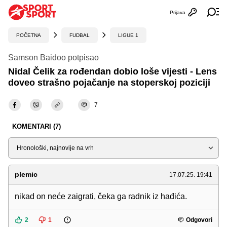
Prijava
Otvori profi
Ot
POČETNA
FUDBAL
LIGUE 1
Samson Baidoo potpisao
Nidal Čelik za rođendan dobio loše vijesti - Lens
doveo strašno pojačanje na stoperskoj poziciji
7
KOMENTARI (7)
Sortiraj
plemic
17.07.25. 19:41
nikad on neće zaigrati, čeka ga radnik iz hađića.
2
1
Odgovori