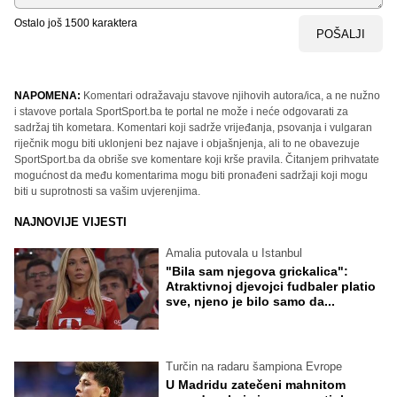
Ostalo još
1500
karaktera
POŠALJI
NAPOMENA:
Komentari odražavaju stavove njihovih autora/ica, a ne nužno
i stavove portala SportSport.ba te portal ne može i neće odgovarati za
sadržaj tih kometara. Komentari koji sadrže vrijeđanja, psovanja i vulgaran
riječnik mogu biti uklonjeni bez najave i objašnjenja, ali to ne obavezuje
SportSport.ba da obriše sve komentare koji krše pravila. Čitanjem prihvatate
mogućnost da među komentarima mogu biti pronađeni sadržaji koji mogu
biti u suprotnosti sa vašim uvjerenjima.
NAJNOVIJE VIJESTI
Amalia putovala u Istanbul
"Bila sam njegova grickalica":
Atraktivnoj djevojci fudbaler platio
sve, njeno je bilo samo da...
Turčin na radaru šampiona Evrope
U Madridu zatečeni mahnitom