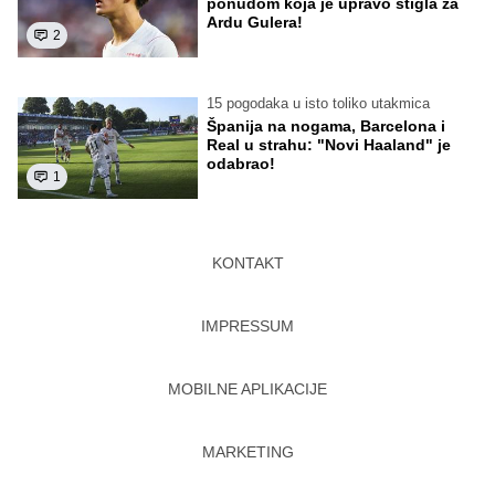
ponudom koja je upravo stigla za
Ardu Gulera!
2
15 pogodaka u isto toliko utakmica
Španija na nogama, Barcelona i
Real u strahu: "Novi Haaland" je
odabrao!
1
KONTAKT
IMPRESSUM
MOBILNE APLIKACIJE
MARKETING