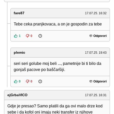
fare87
17.07.25. 16:32
Tebe ceka pranjkovaca, a on je gospodin za tebe
1
0
Odgovori
plemic
17.07.25. 19:43
seri seri golube moj beli ..., pametnije bi ti bilo da
gonjaš pacove po baščaršiji.
0
0
Odgovori
ejGrbaVICO
17.07.25. 16:31
Gdje je presao? Samo platili da ga ovi malo drze kod
sebe i da kofol oni imaju neki transfer iz njihove