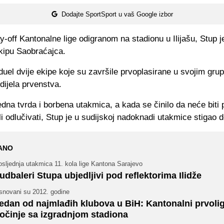
Dodajte SportSport u vaš Google izbor
ay-off Kantonalne lige odigranom na stadionu u Ilijašu, Stup j
kipu Saobraćajca.
duel dvije ekipe koje su završile prvoplasirane u svojim gr
dijela prvenstva.
edna tvrda i borbena utakmica, a kada se činilo da neće biti
i odlučivati, Stup je u sudijskoj nadoknadi utakmice stigao d
ANO
sljednja utakmica 11. kola lige Kantona Sarajevo
udbaleri Stupa ubjedljivi pod reflektorima Ilidže
snovani su 2012. godine
edan od najmlađih klubova u BiH: Kantonalni prvoli
očinje sa izgradnjom stadiona