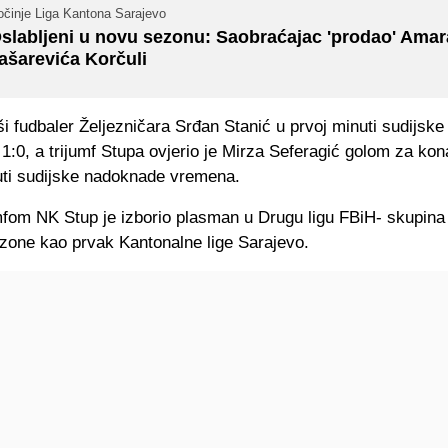
očinje Liga Kantona Sarajevo
slabljeni u novu sezonu: Saobraćajac 'prodao' Amar
ašarevića Korčuli
ši fudbaler Željezničara Srđan Stanić u prvoj minuti sudijsk
1:0, a trijumf Stupa ovjerio je Mirza Seferagić golom za kon
uti sudijske nadoknade vremena.
mfom NK Stup je izborio plasman u Drugu ligu FBiH- skupina
zone kao prvak Kantonalne lige Sarajevo.