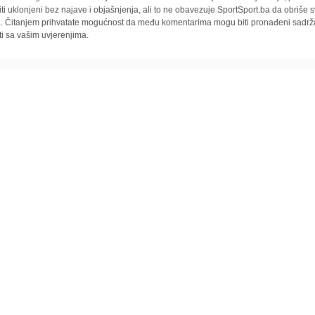
iti uklonjeni bez najave i objašnjenja, ali to ne obavezuje SportSport.ba da obriše
la. Čitanjem prihvatate mogućnost da među komentarima mogu biti pronađeni sadrža
ti sa vašim uvjerenjima.