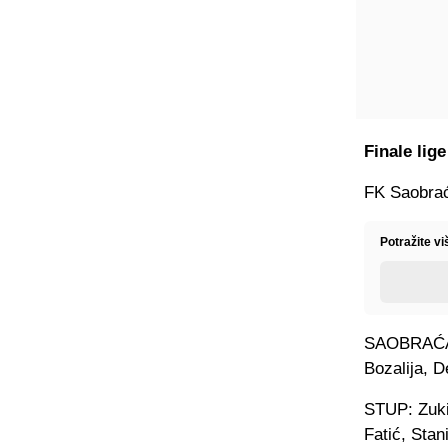
Finale lig
FK Saobraća
Potražite v
SAOBRAĆAJA
Bozalija, D
STUP: Zukić
Fatić, Stan