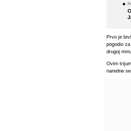
P
O
J
Prvo je biv
pogodio za 
drugoj min
Ovim triju
naredne se