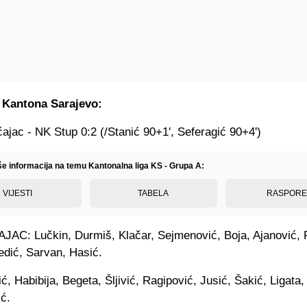
e Kantona Sarajevo:
jac - NK Stup 0:2 (/Stanić 90+1', Seferagić 90+4')
iše informacija na temu Kantonalna liga KS - Grupa A:
VIJESTI
TABELA
RASPOR
C: Lučkin, Durmiš, Klačar, Sejmenović, Boja, Ajanović, 
edić, Sarvan, Hasić.
, Habibija, Begeta, Šljivić, Ragipović, Jusić, Šakić, Ligata,
ić.