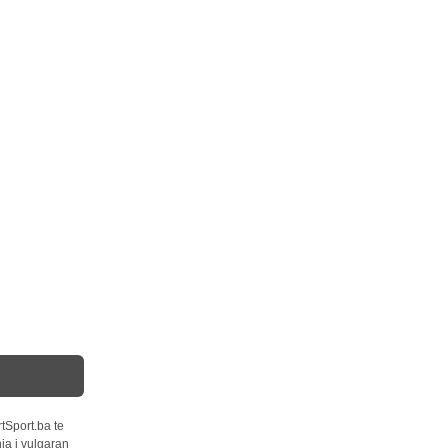
tSport.ba te
ja i vulgaran