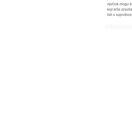
riječnik mogu b
koji krše pravi
biti u suprotnos