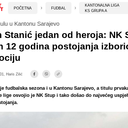
KANTONALNA LIGA
POČETNA
FUDBAL
KS GRUPA A
titulu u Kantonu Sarajevo
 Stanić jedan od heroja: NK 
 12 godina postojanja izbori
ociju
:01,
Haris Zilić
e fudbalska sezona i u Kantonu Sarajevo, a titulu prvak
 lige osvojio je NK Stup i tako došao do najvećeg uspje
tojanja.