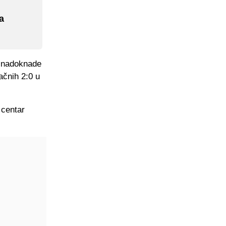
a
e nadoknade
ačnih 2:0 u
 centar