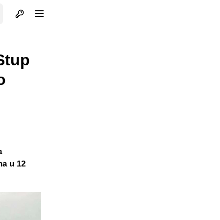
Otvori profil
Otvori meni
Stup
o
a
ha u 12