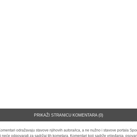
PRIKAŽI STRANICU KOMENTARA (0)
omentari odražavaju stavove njihovih autora/ica, a ne nužno i stavove portala Spor
i neće odgovarati za sadržaj tih kometara. Komentari koji sadrže vrijeđanja, psovan