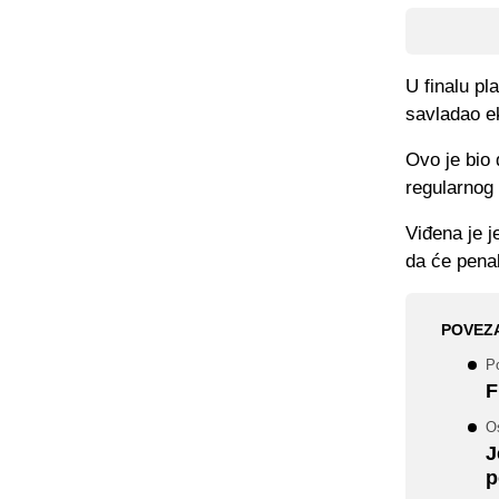
U finalu pl
savladao e
Ovo je bio 
regularnog 
Viđena je j
da će penal
POVEZ
Po
F
O
J
p