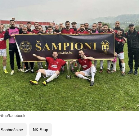
tup/facebook
 Saobraćajac
NK Stup