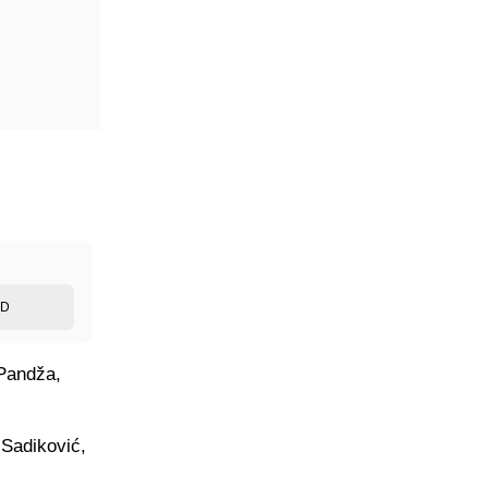
ED
Pandža,
 Sadiković,