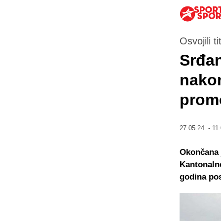
Osvojili 
Srđan
nakon
prom
27.05.24. - 11
Okončana j
Kantonalne
godina pos