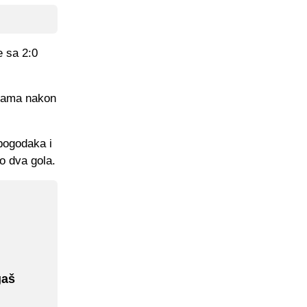
e sa 2:0
upama nakon
 pogodaka i
o dva gola.
gaš