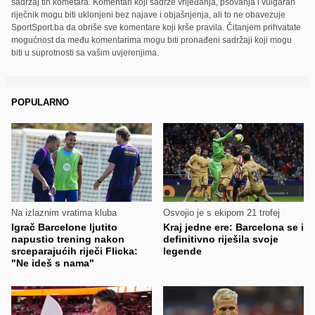
sadržaj tih kometara. Komentari koji sadrže vrijeđanja, psovanja i vulgaran
riječnik mogu biti uklonjeni bez najave i objašnjenja, ali to ne obavezuje
SportSport.ba da obriše sve komentare koji krše pravila. Čitanjem prihvatate
mogućnost da među komentarima mogu biti pronađeni sadržaji koji mogu
biti u suprotnosti sa vašim uvjerenjima.
POPULARNO
Na izlaznim vratima kluba
Osvojio je s ekipom 21 trofej
Igrač Barcelone ljutito
Kraj jedne ere: Barcelona se i
napustio trening nakon
definitivno riješila svoje
srceparajućih riječi Flicka:
legende
"Ne ideš s nama"