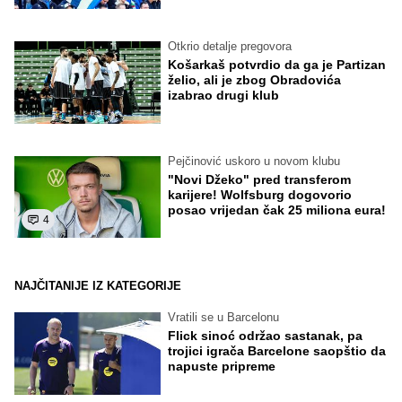
Otkrio detalje pregovora
Košarkaš potvrdio da ga je Partizan
želio, ali je zbog Obradovića
izabrao drugi klub
Pejčinović uskoro u novom klubu
"Novi Džeko" pred transferom
karijere! Wolfsburg dogovorio
posao vrijedan čak 25 miliona eura!
4
NAJČITANIJE IZ KATEGORIJE
Vratili se u Barcelonu
Flick sinoć održao sastanak, pa
trojici igrača Barcelone saopštio da
napuste pripreme