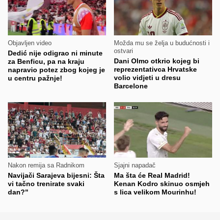
Objavljen video
Možda mu se želja u budućnosti i
ostvari
Dedić nije odigrao ni minute
Dani Olmo otkrio kojeg bi
za Benficu, pa na kraju
reprezentativca Hrvatske
napravio potez zbog kojeg je
volio vidjeti u dresu
u centru pažnje!
Barcelone
Nakon remija sa Radnikom
Sjajni napadač
Navijači Sarajeva bijesni: Šta
Ma šta će Real Madrid!
vi tačno trenirate svaki
Kenan Kodro skinuo osmjeh
dan?"
s lica velikom Mourinhu!