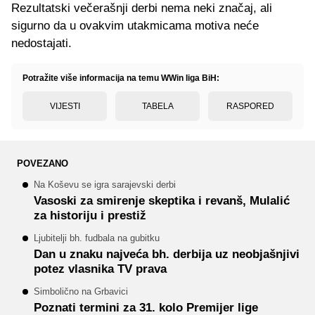
Rezultatski večerašnji derbi nema neki značaj, ali
sigurno da u ovakvim utakmicama motiva neće
nedostajati.
Potražite više informacija na temu WWin liga BiH:
VIJESTI
TABELA
RASPORED
POVEZANO
Na Koševu se igra sarajevski derbi
Vasoski za smirenje skeptika i revanš, Mulalić
za historiju i prestiž
Ljubitelji bh. fudbala na gubitku
Dan u znaku najveća bh. derbija uz neobjašnjivi
potez vlasnika TV prava
Simbolično na Grbavici
Poznati termini za 31. kolo Premijer lige