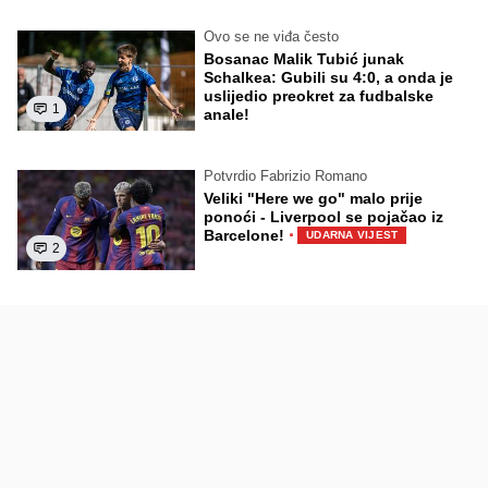
Ovo se ne viđa često
Bosanac Malik Tubić junak
Schalkea: Gubili su 4:0, a onda je
uslijedio preokret za fudbalske
1
anale!
Potvrdio Fabrizio Romano
Veliki "Here we go" malo prije
ponoći - Liverpool se pojačao iz
·
Barcelone!
UDARNA VIJEST
2