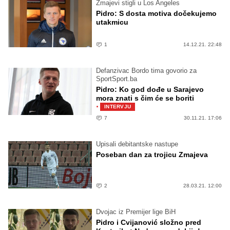
Zmajevi stigli u Los Angeles
Pidro: S dosta motiva dočekujemo
utakmicu
1
14.12.21. 22:48
Defanzivac Bordo tima govorio za
SportSport.ba
Pidro: Ko god dođe u Sarajevo
mora znati s čim će se boriti
·
INTERVJU
7
30.11.21. 17:06
Upisali debitantske nastupe
Poseban dan za trojicu Zmajeva
2
28.03.21. 12:00
Dvojac iz Premijer lige BiH
Pidro i Cvijanović složno pred