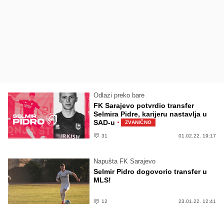
Odlazi preko bare
FK Sarajevo potvrdio transfer
Selmira Pidre, karijeru nastavlja u
·
SAD-u
ZVANIČNO
31
01.02.22. 19:17
Napušta FK Sarajevo
Selmir Pidro dogovorio transfer u
MLS!
12
23.01.22. 12:41