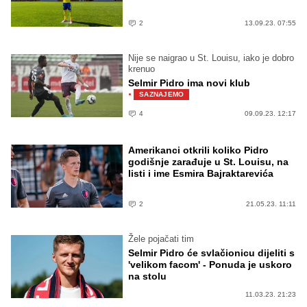
2
13.09.23. 07:55
Nije se naigrao u St. Louisu, iako je dobro
krenuo
Selmir Pidro ima novi klub
·
SAZNAJEMO
4
09.09.23. 12:17
Amerikanci otkrili koliko Pidro
godišnje zarađuje u St. Louisu, na
listi i ime Esmira Bajraktarevića
2
21.05.23. 11:11
Žele pojačati tim
Selmir Pidro će svlačionicu dijeliti s
'velikom facom' - Ponuda je uskoro
na stolu
11.03.23. 21:23