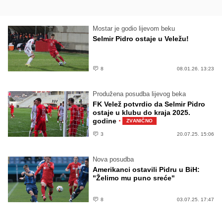
Mostar je godio lijevom beku
Selmir Pidro ostaje u Veležu!
8
08.01.26. 13:23
Produžena posudba lijevog beka
FK Velež potvrdio da Selmir Pidro
ostaje u klubu do kraja 2025.
·
godine
ZVANIČNO
3
20.07.25. 15:06
Nova posudba
Amerikanci ostavili Pidru u BiH:
"Želimo mu puno sreće"
8
03.07.25. 17:47