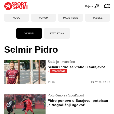
Prijava
Otvori profi
Ot
NOVO
FORUM
MOJE TEME
TABELE
VIJESTI
STATISTIKA
Selmir Pidro
Sada je i zvanično
Selmir Pidro se vratio u Sarajevo!
·
ZVANIČNO
10
25.07.26. 15:42
Potvrđeno za SportSport
Pidro ponovo u Sarajevu, potpisan
je trogodišnji ugovor!