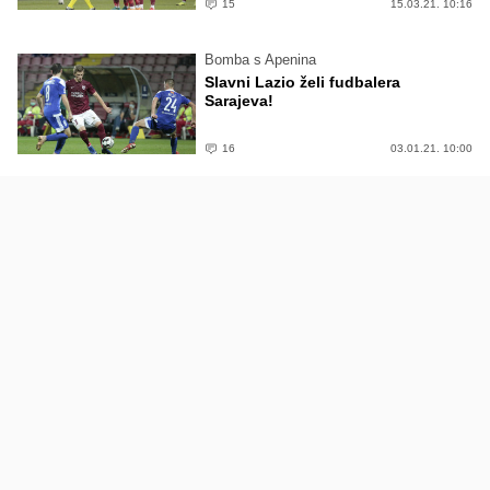
15
15.03.21. 10:16
Bomba s Apenina
Slavni Lazio želi fudbalera
Sarajeva!
16
03.01.21. 10:00