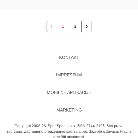
1
2
Previous
Next
KONTAKT
IMPRESSUM
MOBILNE APLIKACIJE
MARKETING
Copyright 2008-26. SportSport d.o.o. ISSN 2744-2195. Sva prava
zadržana. Zabranjeno preuzimanje sadržaja bez dozvole izdavača.
Pravila
o zaštiti privatnosti.