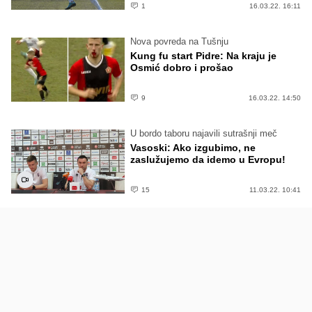
1
16.03.22. 16:11
Nova povreda na Tušnju
Kung fu start Pidre: Na kraju je
Osmić dobro i prošao
9
16.03.22. 14:50
U bordo taboru najavili sutrašnji meč
Vasoski: Ako izgubimo, ne
zaslužujemo da idemo u Evropu!
15
11.03.22. 10:41