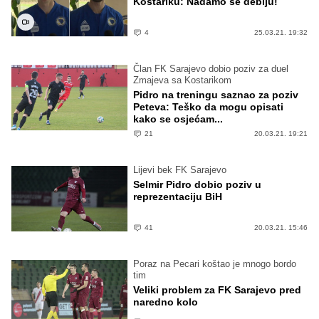
Kostariku: Nadamo se debiju!
4
25.03.21. 19:32
Član FK Sarajevo dobio poziv za duel
Zmajeva sa Kostarikom
Pidro na treningu saznao za poziv
Peteva: Teško da mogu opisati
kako se osjećam...
21
20.03.21. 19:21
Lijevi bek FK Sarajevo
Selmir Pidro dobio poziv u
reprezentaciju BiH
41
20.03.21. 15:46
Poraz na Pecari koštao je mnogo bordo
tim
Veliki problem za FK Sarajevo pred
naredno kolo