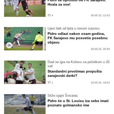
Hvala za sve!
4
30.05.22. 12:02
Lijevi bek od ljeta u novom izazovu
Pidro odlazi nakon osam godina,
FK Sarajevo mu posvetio posebnu
objavu
29.05.22. 20:55
Duel se igra na Koševu sa početkom u 20
sati
Standardni prvotimac propušta
sarajevski derbi?
1
10.05.22. 18:02
Stiže sjajni Švicarac
Pidro će u St. Louisu iza sebe imati
poznato golmansko ime