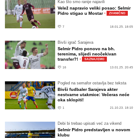
Kao što smo ranije najavili
Velež napravio veliki posao: Selmir
·
Pidro stigao u Mostar
ZVANIČNO
7
18.01.25. 18:05
Bivši igrač Sarajeva
Selmir Pidro ponovo na bh.
terenima, slijedi neočekivan
·
transfer?!
SAZNAJEMO
16
13.01.25. 20:45
Pogled na semafor ostavlja bez teksta
Bivši fudbaler Sarajeva akter
nestvarne utakmice: Večeras neće
oka sklopiti!
1
21.10.23. 18:10
Debi bi trebao upisati već za vikend
Selmir Pidro predstavljen u novom
klubu