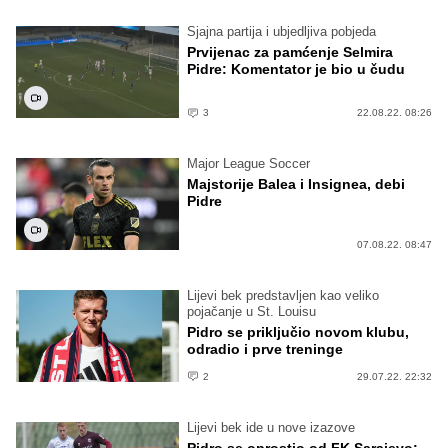
Sjajna partija i ubjedljiva pobjeda
Prvijenac za pamćenje Selmira
Pidre: Komentator je bio u čudu
3
22.08.22. 08:26
Major League Soccer
Majstorije Balea i Insignea, debi
Pidre
07.08.22. 08:47
Lijevi bek predstavljen kao veliko
pojačanje u St. Louisu
Pidro se priključio novom klubu,
odradio i prve treninge
2
29.07.22. 22:32
Lijevi bek ide u nove izazove
Pidro se oprostio od FK Sarajevo: