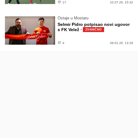
17
22.07.26. 15:32
Ostaje u Mostaru
Selmir Pidro potpisao novi ugovor
·
s FK Velež
ZVANIČNO
4
09.01.26. 13:29