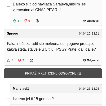
Daleko si ti od navijaca Sarajeva,mislim jesi
vjerovatno al ONAJ PITAR !!!
1
0
Odgovori
Spreco
04.04.25. 13:21
Fakat neće zaradit sto meleona od njegove prodaje,
kakva šteta, šta vele u Citiju i PSG? Pratel ga i dalje?
0
2
Odgovori
PRIKAŽI PRETHODNE ODGOVORE (1)
Maliplavi1
04.04.25. 13:25
Iskreno jel ti 15 godina ?