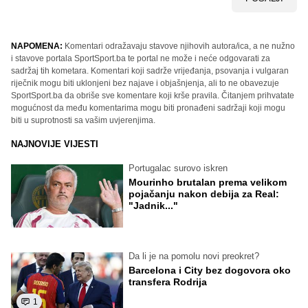
NAPOMENA:
Komentari odražavaju stavove njihovih autora/ica, a ne nužno
i stavove portala SportSport.ba te portal ne može i neće odgovarati za
sadržaj tih kometara. Komentari koji sadrže vrijeđanja, psovanja i vulgaran
riječnik mogu biti uklonjeni bez najave i objašnjenja, ali to ne obavezuje
SportSport.ba da obriše sve komentare koji krše pravila. Čitanjem prihvatate
mogućnost da među komentarima mogu biti pronađeni sadržaji koji mogu
biti u suprotnosti sa vašim uvjerenjima.
NAJNOVIJE VIJESTI
Portugalac surovo iskren
Mourinho brutalan prema velikom
pojačanju nakon debija za Real:
"Jadnik..."
Da li je na pomolu novi preokret?
Barcelona i City bez dogovora oko
transfera Rodrija
1