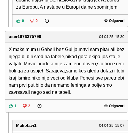
za Europu. A nastupe u Europi da ne spominjem
0
0
Odgovori
user1676375799
04.04.25. 15:30
X maksimum u Gabeli bez Gulija,mrtvi sam pitar ali bez
njega bi bili sredina tabele,nikad gora ekipa,jos sto je
valjalo Mirvic prodo a nije zamjenu doveo,sto hoce reci
boli ga za uspjeh Sarajeva,samo kes gleda,dolazi i tebi
kraj Ismire,niko nije veci od kluba.Ponesi sve pare,nebi
nam prvi put bilo da nemamo feninga a bolje smo
zavrsavali nego sad na tabeli.
1
2
Odgovori
Maliplavi1
04.04.25. 15:07