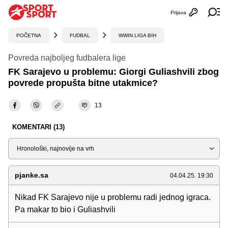
Prijava
Otvori profi
Ot
POČETNA
FUDBAL
WWIN LIGA BIH
Povreda najboljeg fudbalera lige
FK Sarajevo u problemu: Giorgi Guliashvili zbog
povrede propušta bitne utakmice?
13
KOMENTARI (13)
Sortiraj
pjanke.sa
04.04.25. 19:30
Nikad FK Sarajevo nije u problemu radi jednog igraca.
Pa makar to bio i Guliashvili