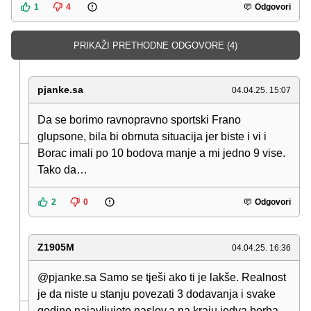
1
4
Odgovori
PRIKAŽI PRETHODNE ODGOVORE (4)
pjanke.sa
04.04.25. 15:07
Da se borimo ravnopravno sportski Frano
glupsone, bila bi obrnuta situacija jer biste i vi i
Borac imali po 10 bodova manje a mi jedno 9 vise.
Tako da…
2
0
Odgovori
Z1905M
04.04.25. 16:36
@pjanke.sa Samo se tješi ako ti je lakše. Realnost
je da niste u stanju povezati 3 dodavanja i svake
godine najavljujete naslov,a na kraju jedva borba