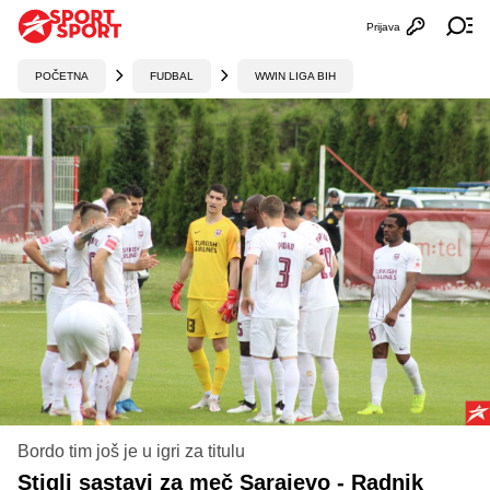
Prijava
Otvori profi
Ot
POČETNA
FUDBAL
WWIN LIGA BIH
Bordo tim još je u igri za titulu
Stigli sastavi za meč Sarajevo - Radnik