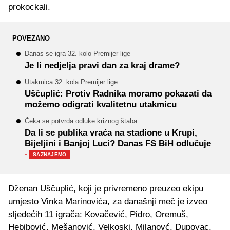
prokockali.
POVEZANO
Danas se igra 32. kolo Premijer lige
Je li nedjelja pravi dan za kraj drame?
Utakmica 32. kola Premijer lige
Uščuplić: Protiv Radnika moramo pokazati da
možemo odigrati kvalitetnu utakmicu
Čeka se potvrda odluke kriznog štaba
Da li se publika vraća na stadione u Krupi,
Bijeljini i Banjoj Luci? Danas FS BiH odlučuje
·
SAZNAJEMO
Dženan Uščuplić, koji je privremeno preuzeo ekipu
umjesto Vinka Marinovića, za današnji meč je izveo
sljedećih 11 igrača: Kovačević, Pidro, Oremuš,
Hebibović, Mešanović, Velkoski, Milanovć, Dupovac,