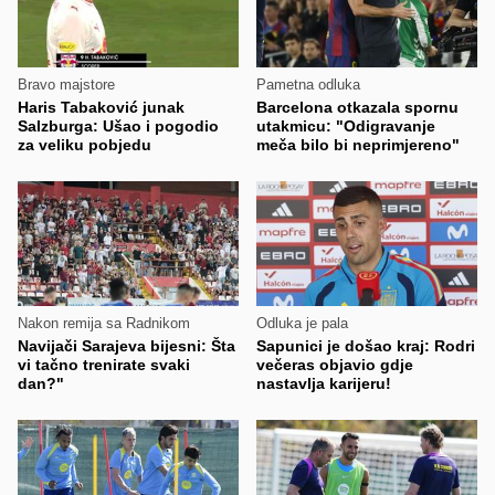
Bravo majstore
Pametna odluka
Haris Tabaković junak
Barcelona otkazala spornu
Salzburga: Ušao i pogodio
utakmicu: "Odigravanje
za veliku pobjedu
meča bilo bi neprimjereno"
Nakon remija sa Radnikom
Odluka je pala
Navijači Sarajeva bijesni: Šta
Sapunici je došao kraj: Rodri
vi tačno trenirate svaki
večeras objavio gdje
dan?"
nastavlja karijeru!