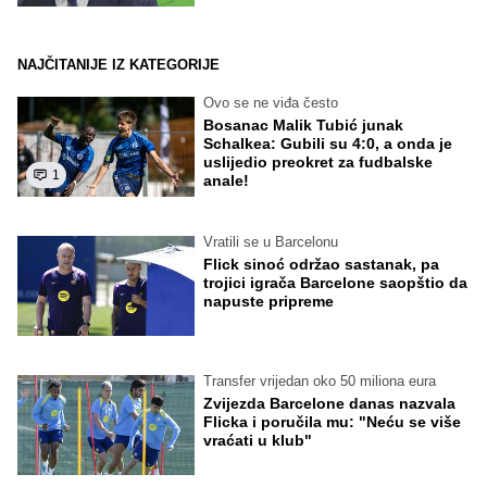
NAJČITANIJE IZ KATEGORIJE
Ovo se ne viđa često
Bosanac Malik Tubić junak
Schalkea: Gubili su 4:0, a onda je
uslijedio preokret za fudbalske
1
anale!
Vratili se u Barcelonu
Flick sinoć održao sastanak, pa
trojici igrača Barcelone saopštio da
napuste pripreme
Transfer vrijedan oko 50 miliona eura
Zvijezda Barcelone danas nazvala
Flicka i poručila mu: "Neću se više
vraćati u klub"