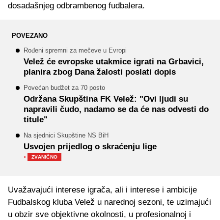
dosadašnjeg odbrambenog fudbalera.
POVEZANO
Rođeni spremni za mečeve u Evropi
Velež će evropske utakmice igrati na Grbavici,
planira zbog Dana žalosti poslati dopis
Povećan budžet za 70 posto
Održana Skupština FK Velež: "Ovi ljudi su
napravili čudo, nadamo se da će nas odvesti do
titule"
Na sjednici Skupštine NS BiH
Usvojen prijedlog o skraćenju lige
·
ZVANIČNO
Uvažavajući interese igrača, ali i interese i ambicije
Fudbalskog kluba Velež u narednoj sezoni, te uzimajući
u obzir sve objektivne okolnosti, u profesionalnoj i