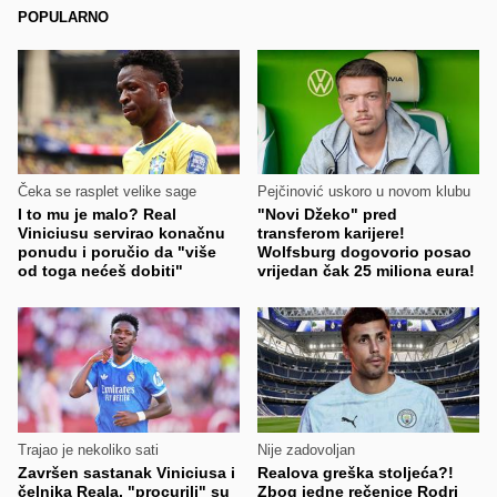
POPULARNO
Čeka se rasplet velike sage
Pejčinović uskoro u novom klubu
I to mu je malo? Real
"Novi Džeko" pred
Viniciusu servirao konačnu
transferom karijere!
ponudu i poručio da "više
Wolfsburg dogovorio posao
od toga nećeš dobiti"
vrijedan čak 25 miliona eura!
Trajao je nekoliko sati
Nije zadovoljan
Završen sastanak Viniciusa i
Realova greška stoljeća?!
čelnika Reala, "procurili" su
Zbog jedne rečenice Rodri