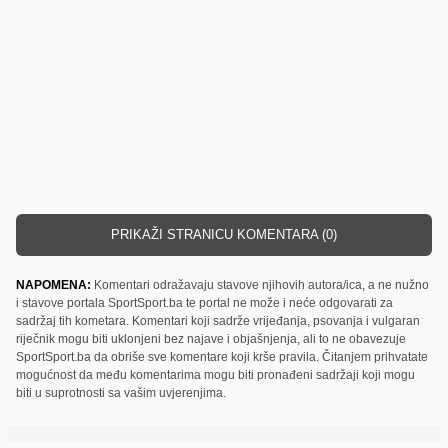
PRIKAŽI STRANICU KOMENTARA (0)
NAPOMENA:
Komentari odražavaju stavove njihovih autora/ica, a ne nužno
i stavove portala SportSport.ba te portal ne može i neće odgovarati za
sadržaj tih kometara. Komentari koji sadrže vrijeđanja, psovanja i vulgaran
riječnik mogu biti uklonjeni bez najave i objašnjenja, ali to ne obavezuje
SportSport.ba da obriše sve komentare koji krše pravila. Čitanjem prihvatate
mogućnost da među komentarima mogu biti pronađeni sadržaji koji mogu
biti u suprotnosti sa vašim uvjerenjima.