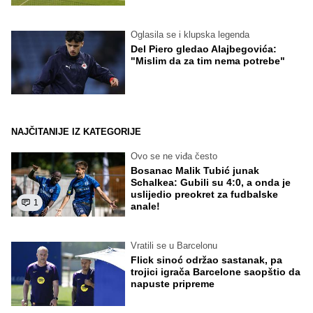
Oglasila se i klupska legenda
Del Piero gledao Alajbegovića:
"Mislim da za tim nema potrebe"
NAJČITANIJE IZ KATEGORIJE
Ovo se ne viđa često
Bosanac Malik Tubić junak
Schalkea: Gubili su 4:0, a onda je
uslijedio preokret za fudbalske
1
anale!
Vratili se u Barcelonu
Flick sinoć održao sastanak, pa
trojici igrača Barcelone saopštio da
napuste pripreme