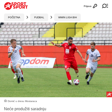
Prijava
Otvori profi
Ot
POČETNA
FUDBAL
WWIN LIGA BIH
Domić u dresu Mostaraca
Neće produžiti saradnju