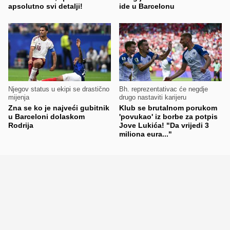
apsolutno svi detalji!
ide u Barcelonu
Njegov status u ekipi se drastično
Bh. reprezentativac će negdje
mijenja
drugo nastaviti karijeru
Zna se ko je najveći gubitnik
Klub se brutalnom porukom
u Barceloni dolaskom
'povukao' iz borbe za potpis
Rodrija
Jove Lukića! "Da vrijedi 3
miliona eura..."