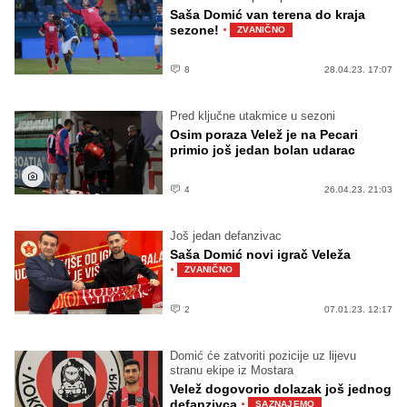
Saša Domić van terena do kraja
·
sezone!
ZVANIČNO
8
28.04.23. 17:07
Pred ključne utakmice u sezoni
Osim poraza Velež je na Pecari
primio još jedan bolan udarac
4
26.04.23. 21:03
Još jedan defanzivac
Saša Domić novi igrač Veleža
·
ZVANIČNO
2
07.01.23. 12:17
Domić će zatvoriti pozicije uz lijevu
stranu ekipe iz Mostara
Velež dogovorio dolazak još jednog
·
defanzivca
SAZNAJEMO