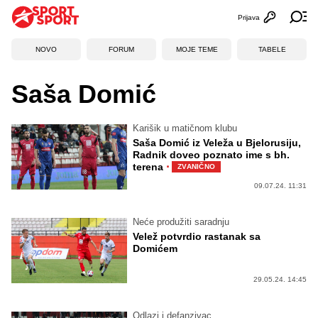
Prijava
Otvori profi
Ot
NOVO
FORUM
MOJE TEME
TABELE
Saša Domić
Karišik u matičnom klubu
Saša Domić iz Veleža u Bjelorusiju,
Radnik doveo poznato ime s bh.
·
terena
ZVANIČNO
09.07.24. 11:31
Neće produžiti saradnju
Velež potvrdio rastanak sa
Domićem
29.05.24. 14:45
Odlazi i defanzivac