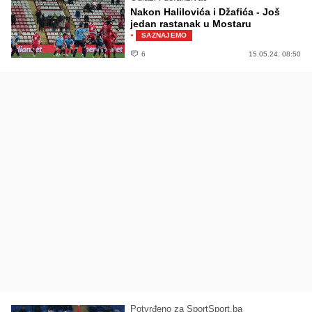
Nakon Halilovića i Džafića - Još
jedan rastanak u Mostaru
·
SAZNAJEMO
6
15.05.24. 08:50
Potvrđeno za SportSport.ba