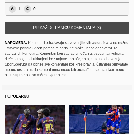
1
0
PRIKAŽI STRANICU KOMENTARA (6)
NAPOMENA:
Komentari odražavaju stavove njihovih autora/ica, a ne nužno
i stavove portala SportSport.ba te portal ne može i neće odgovarati za
sadržaj tih kometara. Komentari koji sadrže vrijeđanja, psovanja i vulgaran
riječnik mogu biti uklonjeni bez najave i objašnjenja, ali to ne obavezuje
SportSport.ba da obriše sve komentare koji krše pravila. Čitanjem prihvatate
mogućnost da među komentarima mogu biti pronađeni sadržaji koji mogu
biti u suprotnosti sa vašim uvjerenjima.
POPULARNO