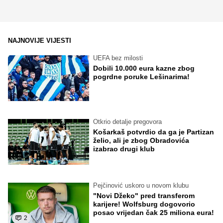
NAJNOVIJE VIJESTI
UEFA bez milosti
Dobili 10.000 eura kazne zbog
pogrdne poruke Lešinarima!
Otkrio detalje pregovora
Košarkaš potvrdio da ga je Partizan
želio, ali je zbog Obradovića
izabrao drugi klub
Pejčinović uskoro u novom klubu
"Novi Džeko" pred transferom
karijere! Wolfsburg dogovorio
posao vrijedan čak 25 miliona eura!
2