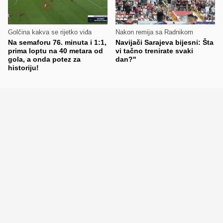
Golčina kakva se rijetko viđa
Nakon remija sa Radnikom
Na semaforu 76. minuta i 1:1,
Navijači Sarajeva bijesni: Šta
prima loptu na 40 metara od
vi tačno trenirate svaki
gola, a onda potez za
dan?"
historiju!