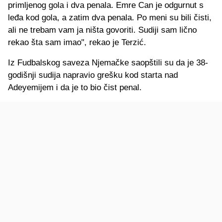
primljenog gola i dva penala. Emre Can je odgurnut s
leđa kod gola, a zatim dva penala. Po meni su bili čisti,
ali ne trebam vam ja ništa govoriti. Sudiji sam lično
rekao šta sam imao", rekao je Terzić.
Iz Fudbalskog saveza Njemačke saopštili su da je 38-
godišnji sudija napravio grešku kod starta nad
Adeyemijem i da je to bio čist penal.