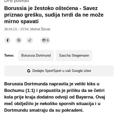
DFB potvrdio
Borussia je žestoko oštećena - Savez
priznao grešku, sudija tvrdi da ne može
mirno spavati
30.04.23. - 15:54,
Midhat Šljivak
6
Teme:
Borussia Dortmund
Sascha Stegemann
Dodajte SportSport u vaš Google izbor
Borussia Dortmunda napravila je veliki kiks u
Bochumu (1:1) i propustila je priliku da se četiri
kola prije kraja dodatno odvoji od Bayerna. Ovaj
meč obilježilo je nekoliko spornih situacija i u
Dortmundu smatraju da su pokradeni.