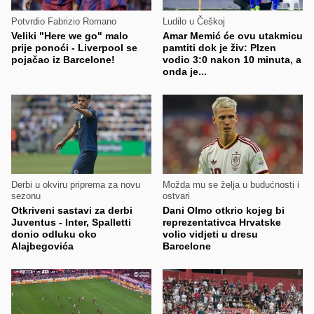
Potvrdio Fabrizio Romano
Ludilo u Češkoj
Veliki "Here we go" malo
Amar Memić će ovu utakmicu
prije ponoći - Liverpool se
pamtiti dok je živ: Plzen
pojačao iz Barcelone!
vodio 3:0 nakon 10 minuta, a
onda je...
Derbi u okviru priprema za novu
Možda mu se želja u budućnosti i
sezonu
ostvari
Otkriveni sastavi za derbi
Dani Olmo otkrio kojeg bi
Juventus - Inter, Spalletti
reprezentativca Hrvatske
donio odluku oko
volio vidjeti u dresu
Alajbegovića
Barcelone