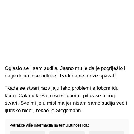
Oglasio se i sam sudija. Jasno mu je da je pogriješio i
da je donio loše odluke. Tvrdi da ne može spavati.
"Kada se stvari razvijaju tako problemi s tobom idu
kuću. Čak i u krevetu su s tobom i pitaš se mnoge
stvari. Sve mi je u mislima jer nisam samo sudija već i
ljudsko biće", rekao je Stegemann.
Potražite više informacija na temu Bundesliga: