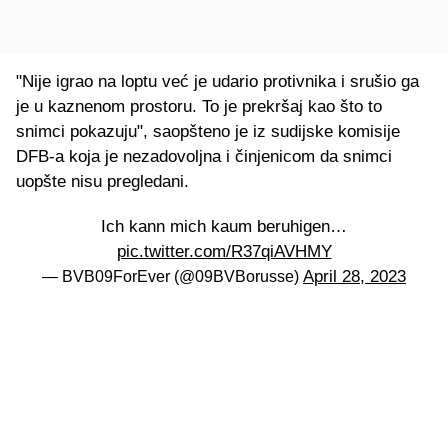
"Nije igrao na loptu već je udario protivnika i srušio ga
je u kaznenom prostoru. To je prekršaj kao što to
snimci pokazuju", saopšteno je iz sudijske komisije
DFB-a koja je nezadovoljna i činjenicom da snimci
uopšte nisu pregledani.
Ich kann mich kaum beruhigen…
pic.twitter.com/R37qiAVHMY
April 28, 2023
— BVB09ForEver (@09BVBorusse)