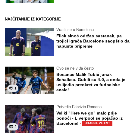
NAJČITANIJE IZ KATEGORIJE
Vratili se u Barcelonu
Flick sinoć održao sastanak, pa
trojici igrača Barcelone saopštio da
napuste pripreme
Ovo se ne viđa često
Bosanac Malik Tubić junak
Schalkea: Gubili su 4:0, a onda je
uslijedio preokret za fudbalske
1
anale!
Potvrdio Fabrizio Romano
Veliki "Here we go" malo prije
ponoći - Liverpool se pojačao iz
·
Barcelone!
UDARNA VIJEST
2