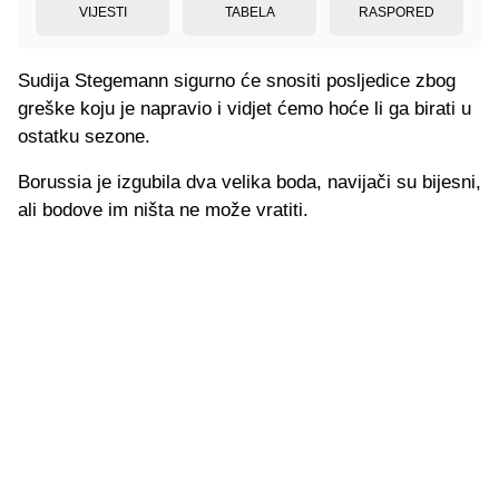
VIJESTI
TABELA
RASPORED
Sudija Stegemann sigurno će snositi posljedice zbog
greške koju je napravio i vidjet ćemo hoće li ga birati u
ostatku sezone.
Borussia je izgubila dva velika boda, navijači su bijesni,
ali bodove im ništa ne može vratiti.