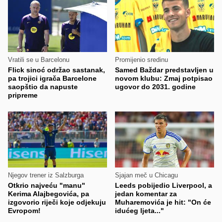
Vratili se u Barcelonu
Promijenio sredinu
Flick sinoć održao sastanak,
Samed Baždar predstavljen u
pa trojici igrača Barcelone
novom klubu: Zmaj potpisao
saopštio da napuste
ugovor do 2031. godine
pripreme
Njegov trener iz Salzburga
Sjajan meč u Chicagu
Otkrio najveću "manu"
Leeds pobijedio Liverpool, a
Kerima Alajbegovića, pa
jedan komentar za
izgovorio riječi koje odjekuju
Muharemovića je hit: "On će
Evropom!
idućeg ljeta..."