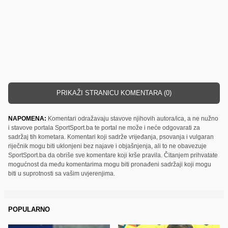
PRIKAŽI STRANICU KOMENTARA (0)
NAPOMENA:
Komentari odražavaju stavove njihovih autora/ica, a ne nužno
i stavove portala SportSport.ba te portal ne može i neće odgovarati za
sadržaj tih kometara. Komentari koji sadrže vrijeđanja, psovanja i vulgaran
riječnik mogu biti uklonjeni bez najave i objašnjenja, ali to ne obavezuje
SportSport.ba da obriše sve komentare koji krše pravila. Čitanjem prihvatate
mogućnost da među komentarima mogu biti pronađeni sadržaji koji mogu
biti u suprotnosti sa vašim uvjerenjima.
POPULARNO