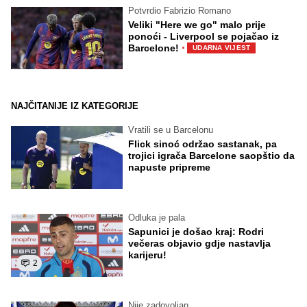
Potvrdio Fabrizio Romano
Veliki "Here we go" malo prije
ponoći - Liverpool se pojačao iz
·
Barcelone!
UDARNA VIJEST
NAJČITANIJE IZ KATEGORIJE
Vratili se u Barcelonu
Flick sinoć održao sastanak, pa
trojici igrača Barcelone saopštio da
napuste pripreme
Odluka je pala
Sapunici je došao kraj: Rodri
večeras objavio gdje nastavlja
karijeru!
2
Nije zadovoljan