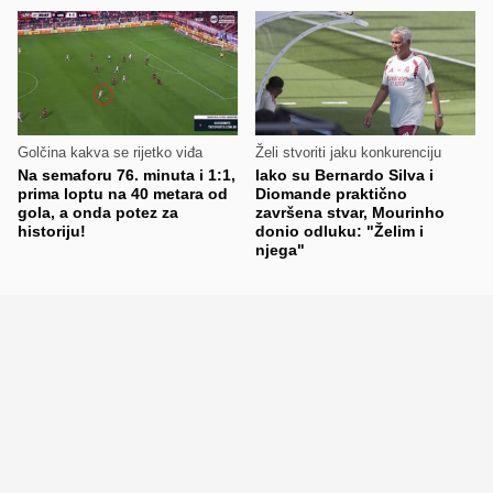
Golčina kakva se rijetko viđa
Želi stvoriti jaku konkurenciju
Na semaforu 76. minuta i 1:1,
Iako su Bernardo Silva i
prima loptu na 40 metara od
Diomande praktično
gola, a onda potez za
završena stvar, Mourinho
historiju!
donio odluku: "Želim i
njega"