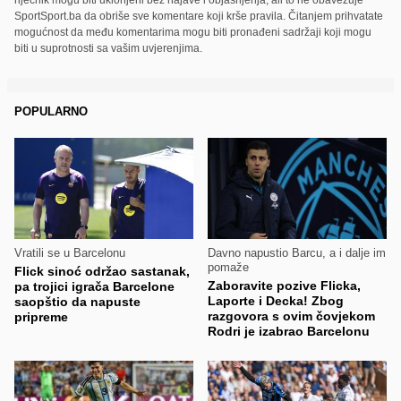
SportSport.ba da obriše sve komentare koji krše pravila. Čitanjem prihvatate
mogućnost da među komentarima mogu biti pronađeni sadržaji koji mogu
biti u suprotnosti sa vašim uvjerenjima.
POPULARNO
Vratili se u Barcelonu
Davno napustio Barcu, a i dalje im
pomaže
Flick sinoć održao sastanak,
Zaboravite pozive Flicka,
pa trojici igrača Barcelone
Laporte i Decka! Zbog
saopštio da napuste
razgovora s ovim čovjekom
pripreme
Rodri je izabrao Barcelonu