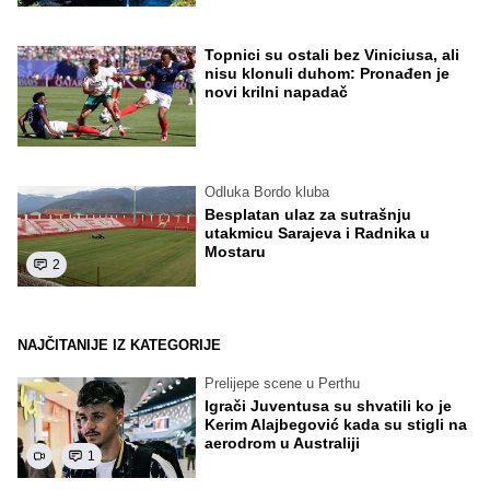
Topnici su ostali bez Viniciusa, ali
nisu klonuli duhom: Pronađen je
novi krilni napadač
Odluka Bordo kluba
Besplatan ulaz za sutrašnju
utakmicu Sarajeva i Radnika u
Mostaru
2
NAJČITANIJE IZ KATEGORIJE
Prelijepe scene u Perthu
Igrači Juventusa su shvatili ko je
Kerim Alajbegović kada su stigli na
aerodrom u Australiji
1