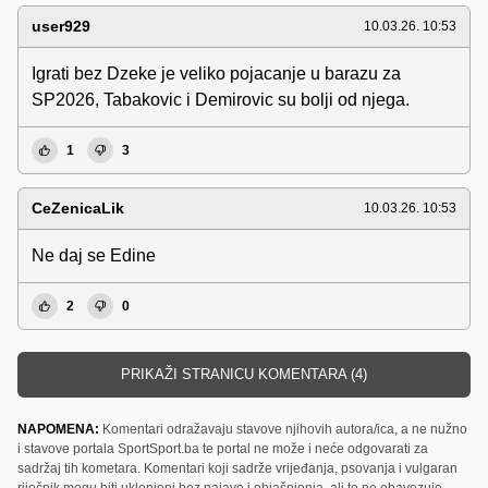
user929
10.03.26. 10:53
Igrati bez Dzeke je veliko pojacanje u barazu za
SP2026, Tabakovic i Demirovic su bolji od njega.
1
3
CeZenicaLik
10.03.26. 10:53
Ne daj se Edine
2
0
PRIKAŽI STRANICU KOMENTARA (4)
NAPOMENA:
Komentari odražavaju stavove njihovih autora/ica, a ne nužno
i stavove portala SportSport.ba te portal ne može i neće odgovarati za
sadržaj tih kometara. Komentari koji sadrže vrijeđanja, psovanja i vulgaran
riječnik mogu biti uklonjeni bez najave i objašnjenja, ali to ne obavezuje