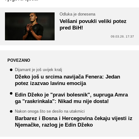
Odluka je donesena
Velšani povukli veliki potez
pred BiH!
09.03.26. 17:37
POVEZANO
Dijamant je još uvijek kralj
Džeko još u srcima navijača Fenera: Jedan
potez izazvao lavinu emocija
Edin Džeko je "pravi bolesnik", supruga Amra
ga "raskrinkala": Nikad mu nije dosta!
Nakon onoga što se desilo na utakmici
Barbarez i Bosna i Hercegovina čekaju vijesti iz
Njemačke, razlog je Edin Džeko