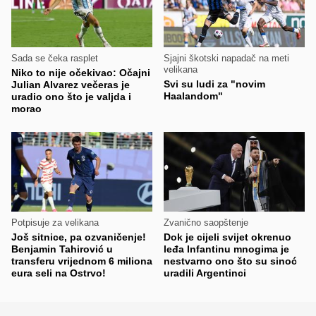
Sada se čeka rasplet
Sjajni škotski napadač na meti
velikana
Niko to nije očekivao: Očajni
Svi su ludi za "novim
Julian Alvarez večeras je
Haalandom"
uradio ono što je valjda i
morao
Potpisuje za velikana
Zvanično saopštenje
Još sitnice, pa ozvaničenje!
Dok je cijeli svijet okrenuo
Benjamin Tahirović u
leđa Infantinu mnogima je
transferu vrijednom 6 miliona
nestvarno ono što su sinoć
eura seli na Ostrvo!
uradili Argentinci