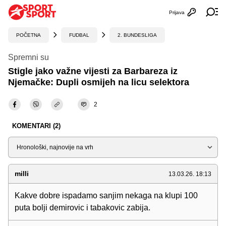
Prijava
Otvori profi
Ot
POČETNA
FUDBAL
2. BUNDESLIGA
Spremni su
Stigle jako važne vijesti za Barbareza iz
Njemačke: Dupli osmijeh na licu selektora
2
KOMENTARI (2)
Sortiraj
milli
13.03.26. 18:13
Kakve dobre ispadamo sanjim nekaga na klupi 100
puta bolji demirovic i tabakovic zabija.