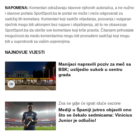
NAPOMENA:
Komentari odražavaju stavove njihovih autora/ica, a ne nužno
i stavove portala SportSport.ba te portal ne može i neće odgovarati za
sadržaj tih kometara. Komentari koji sadrže vrijeđanja, psovanja i vulgaran
riječnik mogu biti uklonjeni bez najave i objašnjenja, ali to ne obavezuje
SportSport.ba da obriše sve komentare koji krše pravila. Čitanjem prihvatate
mogućnost da među komentarima mogu biti pronađeni sadržaji koji mogu
biti u suprotnosti sa vašim uvjerenjima.
NAJNOVIJE VIJESTI
Manijaci napravili poziv za meč sa
BSK; uslijedio sukob u centru
grada
Zna se gdje će igrati iduće sezone
Mediji u Španiji jutros objavili ono
što se čekalo sedmicama: Vinicius
Junior je odlučio!