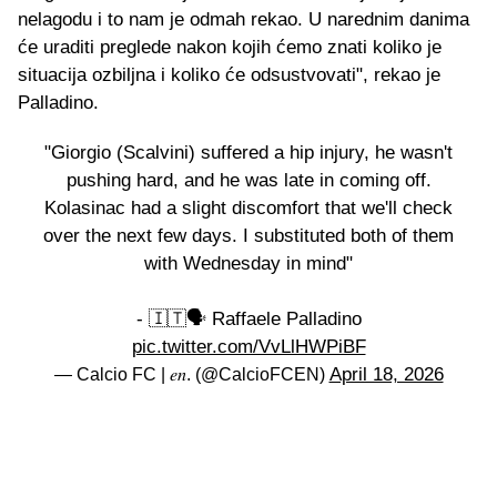
nelagodu i to nam je odmah rekao. U narednim danima
će uraditi preglede nakon kojih ćemo znati koliko je
situacija ozbiljna i koliko će odsustvovati", rekao je
Palladino.
"Giorgio (Scalvini) suffered a hip injury, he wasn't
pushing hard, and he was late in coming off.
Kolasinac had a slight discomfort that we'll check
over the next few days. I substituted both of them
with Wednesday in mind"
- 🇮🇹🗣️ Raffaele Palladino
pic.twitter.com/VvLlHWPiBF
April 18, 2026
— Calcio FC | 𝑒𝑛. (@CalcioFCEN)