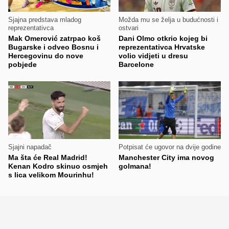
Sjajna predstava mladog
Možda mu se želja u budućnosti i
reprezentativca
ostvari
Mak Omerović zatrpao koš
Dani Olmo otkrio kojeg bi
Bugarske i odveo Bosnu i
reprezentativca Hrvatske
Hercegovinu do nove
volio vidjeti u dresu
pobjede
Barcelone
Sjajni napadač
Potpisat će ugovor na dvije godine
Ma šta će Real Madrid!
Manchester City ima novog
Kenan Kodro skinuo osmjeh
golmana!
s lica velikom Mourinhu!