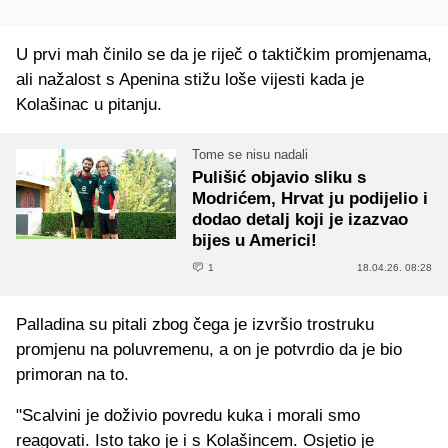
U prvi mah činilo se da je riječ o taktičkim promjenama,
ali nažalost s Apenina stižu loše vijesti kada je
Kolašinac u pitanju.
Tome se nisu nadali
Pulišić objavio sliku s
Modrićem, Hrvat ju podijelio i
dodao detalj koji je izazvao
bijes u Americi!
1
18.04.26. 08:28
Palladina su pitali zbog čega je izvršio trostruku
promjenu na poluvremenu, a on je potvrdio da je bio
primoran na to.
"Scalvini je doživio povredu kuka i morali smo
reagovati. Isto tako je i s Kolašincem. Osjetio je