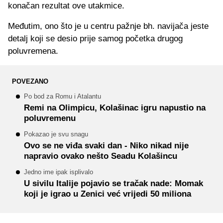
konačan rezultat ove utakmice.
Međutim, ono što je u centru pažnje bh. navijača jeste
detalj koji se desio prije samog početka drugog
poluvremena.
POVEZANO
Po bod za Romu i Atalantu
Remi na Olimpicu, Kolašinac igru napustio na
poluvremenu
Pokazao je svu snagu
Ovo se ne viđa svaki dan - Niko nikad nije
napravio ovako nešto Seadu Kolašincu
Jedno ime ipak isplivalo
U sivilu Italije pojavio se tračak nade: Momak
koji je igrao u Zenici već vrijedi 50 miliona