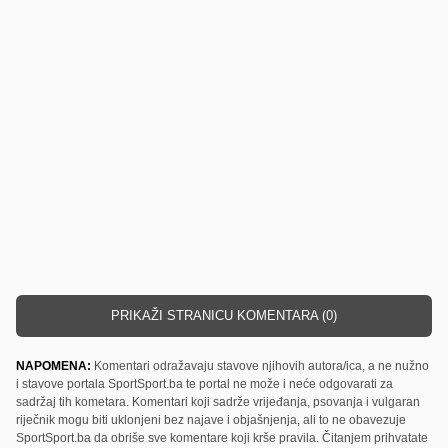
PRIKAŽI STRANICU KOMENTARA (0)
NAPOMENA:
Komentari odražavaju stavove njihovih autora/ica, a ne nužno
i stavove portala SportSport.ba te portal ne može i neće odgovarati za
sadržaj tih kometara. Komentari koji sadrže vrijeđanja, psovanja i vulgaran
riječnik mogu biti uklonjeni bez najave i objašnjenja, ali to ne obavezuje
SportSport.ba da obriše sve komentare koji krše pravila. Čitanjem prihvatate