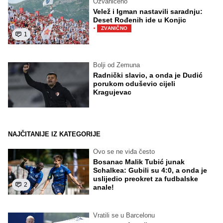
Ozvaničeno
Velež i Igman nastavili saradnju:
Deset Rođenih ide u Konjic
·
ZVANIČNO
1
Bolji od Zemuna
Radnički slavio, a onda je Dudić
porukom oduševio cijeli
Kragujevac
NAJČITANIJE IZ KATEGORIJE
Ovo se ne viđa često
Bosanac Malik Tubić junak
Schalkea: Gubili su 4:0, a onda je
uslijedio preokret za fudbalske
2
anale!
Vratili se u Barcelonu