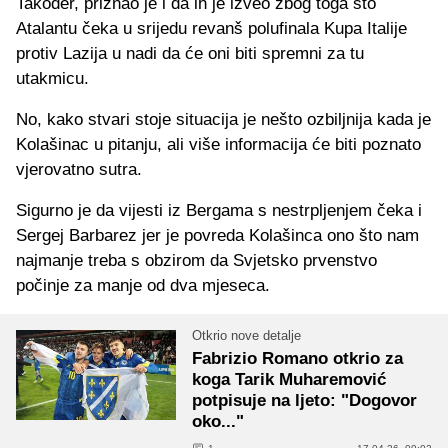
Također, priznao je i da ih je izveo zbog toga što
Atalantu čeka u srijedu revanš polufinala Kupa Italije
protiv Lazija u nadi da će oni biti spremni za tu
utakmicu.
No, kako stvari stoje situacija je nešto ozbiljnija kada je
Kolašinac u pitanju, ali više informacija će biti poznato
vjerovatno sutra.
Sigurno je da vijesti iz Bergama s nestrpljenjem čeka i
Sergej Barbarez jer je povreda Kolašinca ono što nam
najmanje treba s obzirom da Svjetsko prvenstvo
počinje za manje od dva mjeseca.
Otkrio nove detalje
Fabrizio Romano otkrio za
koga Tarik Muharemović
potpisuje na ljeto: "Dogovor
oko..."