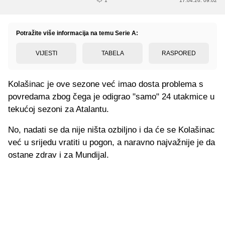
1
17.04.26. 09:02
Potražite više informacija na temu Serie A:
VIJESTI
TABELA
RASPORED
Kolašinac je ove sezone već imao dosta problema s
povredama zbog čega je odigrao "samo" 24 utakmice u
tekućoj sezoni za Atalantu.
No, nadati se da nije ništa ozbiljno i da će se Kolašinac
već u srijedu vratiti u pogon, a naravno najvažnije je da
ostane zdrav i za Mundijal.