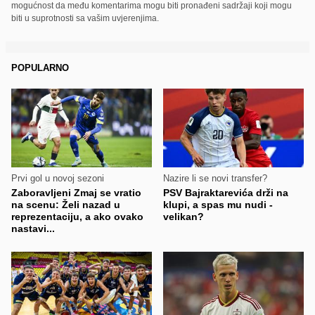
mogućnost da među komentarima mogu biti pronađeni sadržaji koji mogu
biti u suprotnosti sa vašim uvjerenjima.
POPULARNO
Prvi gol u novoj sezoni
Nazire li se novi transfer?
Zaboravljeni Zmaj se vratio
PSV Bajraktarevića drži na
na scenu: Želi nazad u
klupi, a spas mu nudi -
reprezentaciju, a ako ovako
velikan?
nastavi...