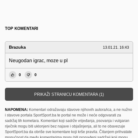
TOP KOMENTARI
Brazuka
13.01.21. 16:43
Neugodan igrac, moze u pl
0
0
PRIKAŽI STRANICU KOMENTARA (1)
NAPOMENA:
Komentari odražavaju stavove njihovih autora/ica, a ne nužno
i stavove portala SportSport.ba te portal ne može i neće odgovarati za
sadržaj tih kometara. Komentari koji sadrže vrijeđanja, psovanja i vulgaran
riječnik mogu biti uklonjeni bez najave i objašnjenja, ali to ne obavezuje
SportSport.ba da obriše sve komentare koji krše pravila. Čitanjem prihvatate
mogućnost da među komentarima mogu biti pronađeni sadržaji koji mogu