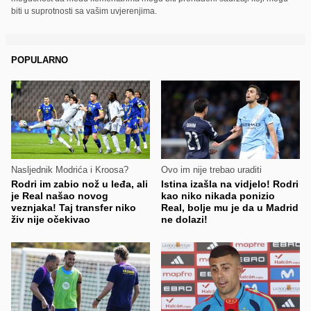
biti u suprotnosti sa vašim uvjerenjima.
POPULARNO
Nasljednik Modrića i Kroosa?
Ovo im nije trebao uraditi
Rodri im zabio nož u leđa, ali
Istina izašla na vidjelo! Rodri
je Real našao novog
kao niko nikada ponizio
veznjaka! Taj transfer niko
Real, bolje mu je da u Madrid
živ nije očekivao
ne dolazi!