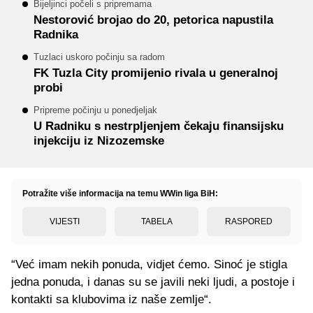
Bijeljinci počeli s pripremama
Nestorović brojao do 20, petorica napustila
Radnika
Tuzlaci uskoro počinju sa radom
FK Tuzla City promijenio rivala u generalnoj
probi
Pripreme počinju u ponedjeljak
U Radniku s nestrpljenjem čekaju finansijsku
injekciju iz Nizozemske
Potražite više informacija na temu WWin liga BiH:
VIJESTI
TABELA
RASPORED
“Već imam nekih ponuda, vidjet ćemo. Sinoć je stigla
jedna ponuda, i danas su se javili neki ljudi, a postoje i
kontakti sa klubovima iz naše zemlje“.