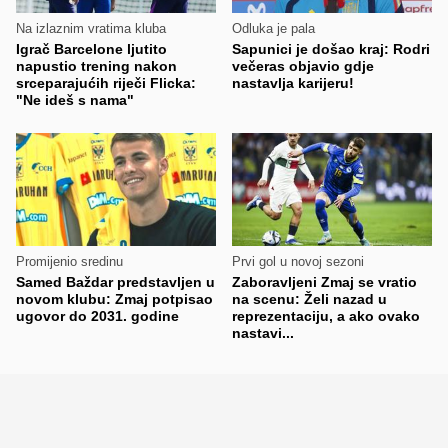
Na izlaznim vratima kluba
Odluka je pala
Igrač Barcelone ljutito
Sapunici je došao kraj: Rodri
napustio trening nakon
večeras objavio gdje
srceparajućih riječi Flicka:
nastavlja karijeru!
"Ne ideš s nama"
Promijenio sredinu
Prvi gol u novoj sezoni
Samed Baždar predstavljen u
Zaboravljeni Zmaj se vratio
novom klubu: Zmaj potpisao
na scenu: Želi nazad u
ugovor do 2031. godine
reprezentaciju, a ako ovako
nastavi...