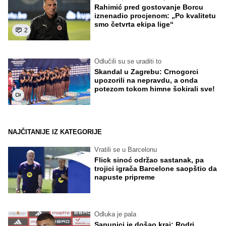
Rahimić pred gostovanje Borcu
iznenadio procjenom: „Po kvalitetu
smo četvrta ekipa lige“
2
Odlučili su se uraditi to
Skandal u Zagrebu: Crnogorci
upozorili na nepravdu, a onda
potezom tokom himne šokirali sve!
NAJČITANIJE IZ KATEGORIJE
Vratili se u Barcelonu
Flick sinoć održao sastanak, pa
trojici igrača Barcelone saopštio da
napuste pripreme
Odluka je pala
Sapunici je došao kraj: Rodri