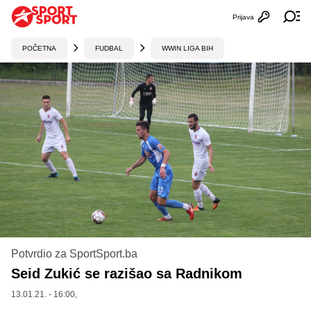
Prijava
Otvori profi
Ot
POČETNA
FUDBAL
WWIN LIGA BIH
Potvrdio za SportSport.ba
Seid Zukić se razišao sa Radnikom
13.01.21. - 16:00,