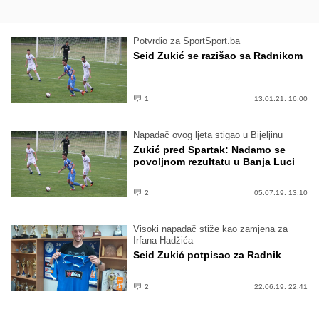
Potvrdio za SportSport.ba
Seid Zukić se razišao sa Radnikom
1
13.01.21. 16:00
Napadač ovog ljeta stigao u Bijeljinu
Zukić pred Spartak: Nadamo se
povoljnom rezultatu u Banja Luci
2
05.07.19. 13:10
Visoki napadač stiže kao zamjena za
Irfana Hadžića
Seid Zukić potpisao za Radnik
2
22.06.19. 22:41