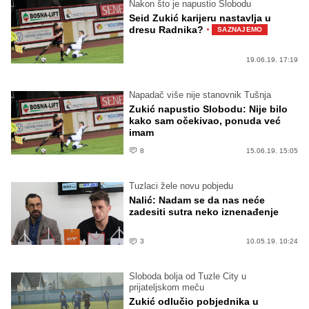
Nakon što je napustio Slobodu
Seid Zukić karijeru nastavlja u
·
dresu Radnika?
SAZNAJEMO
19.06.19. 17:19
Napadač više nije stanovnik Tušnja
Zukić napustio Slobodu: Nije bilo
kako sam očekivao, ponuda već
imam
8
15.06.19. 15:05
Tuzlaci žele novu pobjedu
Nalić: Nadam se da nas neće
zadesiti sutra neko iznenađenje
3
10.05.19. 10:24
Sloboda bolja od Tuzle City u
prijateljskom meču
Zukić odlučio pobjednika u