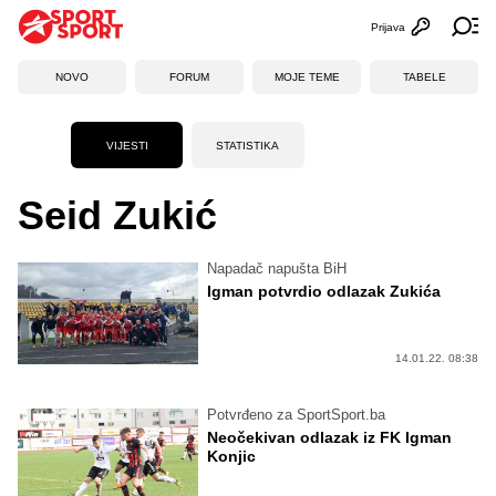
Prijava
Otvori profi
Ot
NOVO
FORUM
MOJE TEME
TABELE
VIJESTI
STATISTIKA
Seid Zukić
Napadač napušta BiH
Igman potvrdio odlazak Zukića
14.01.22. 08:38
Potvrđeno za SportSport.ba
Neočekivan odlazak iz FK Igman
Konjic