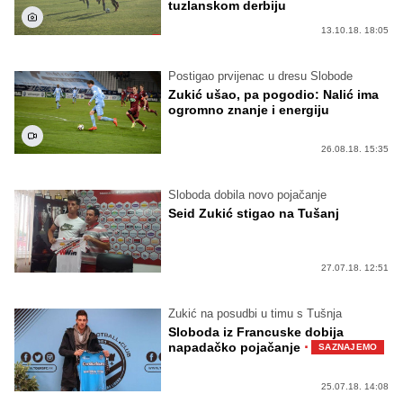
tuzlanskom derbiju
13.10.18. 18:05
Postigao prvijenac u dresu Slobode
Zukić ušao, pa pogodio: Nalić ima
ogromno znanje i energiju
26.08.18. 15:35
Sloboda dobila novo pojačanje
Seid Zukić stigao na Tušanj
27.07.18. 12:51
Zukić na posudbi u timu s Tušnja
Sloboda iz Francuske dobija
·
napadačko pojačanje
SAZNAJEMO
25.07.18. 14:08