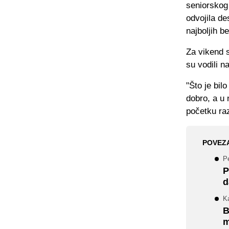
seniorskog 
odvojila de
najboljih b
Za vikend s
su vodili na
"Što je bil
dobro, a u 
početku ra
POVEZ
Pe
P
d
K
B
m