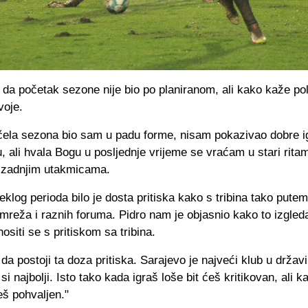
 da početak sezone nije bio po planiranom, ali kako kaže po
voje.
čela sezona bio sam u padu forme, nisam pokazivao dobre ig
, ali hvala Bogu u posljednje vrijeme se vraćam u stari ritam
 zadnjim utakmicama.
klog perioda bilo je dosta pritiska kako s tribina tako putem
mreža i raznih foruma. Pidro nam je objasnio kako to izgleda
nositi se s pritiskom sa tribina.
 da postoji ta doza pritiska. Sarajevo je najveći klub u državi
si najbolji. Isto tako kada igraš loše bit ćeš kritikovan, ali k
eš pohvaljen."