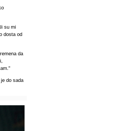
ko
li su mi
o dosta od
 vremena da
i,
sam."
 je do sada