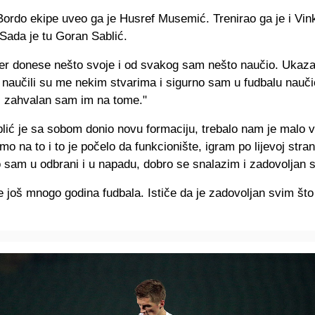
Bordo ekipe uveo ga je Husref Musemić. Trenirao ga je i Vin
Sada je tu Goran Sablić.
ner donese nešto svoje i od svakog sam nešto naučio. Ukaza
 naučili su me nekim stvarima i sigurno sam u fudbalu nauči
 i zahvalan sam im na tome."
blić je sa sobom donio novu formaciju, trebalo nam je malo
mo na to i to je počelo da funkcionište, igram po lijevoj stran
 sam u odbrani i u napadu, dobro se snalazim i zadovoljan 
e još mnogo godina fudbala. Ističe da je zadovoljan svim što