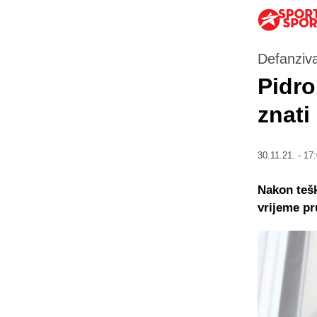
Defanziva
Pidro
znati
30.11.21. - 17
Nakon tešk
vrijeme pr