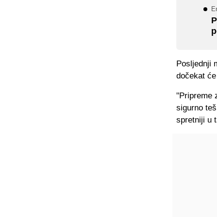
En
P
p
Posljednji 
dočekat će 
"Pripreme z
sigurno teš
spretniji u