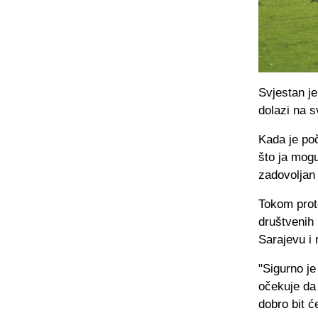
Svjestan je
dolazi na s
Kada je po
što ja mogu
zadovoljan
Tokom prote
društvenih 
Sarajevu i 
"Sigurno je
očekuje da 
dobro bit ć