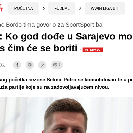
POČETNA
FUDBAL
WWIN LIGA BIH
c Bordo tima govorio za SportSport.ba
: Ko god dođe u Sarajevo mo
 s čim će se boriti
·
INTERVJU
:06,
7
og početka sezone Selmir Pidro se konsolidovao te u po
uža partije koje su na zadovoljavajućem nivou.