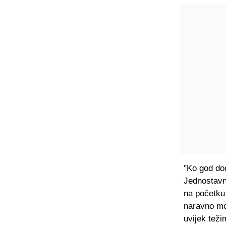
"Ko god dođ
Jednostavno
na početku 
naravno mo
uvijek teži