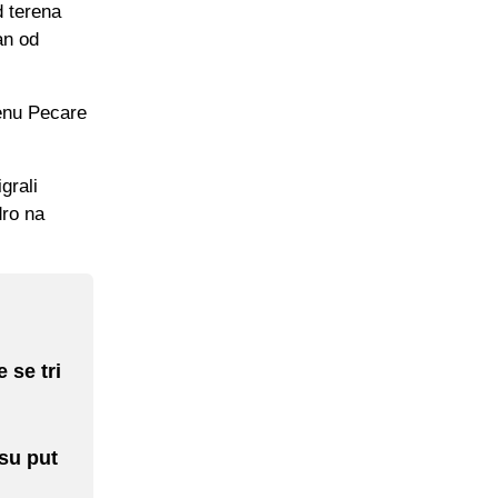
d terena
an od
renu Pecare
grali
dro na
 se tri
su put