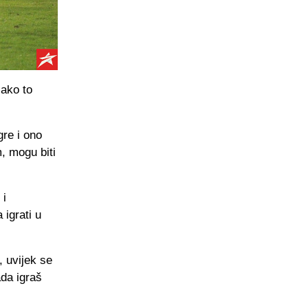
lako to
re i ono
, mogu biti
 i
 igrati u
, uvijek se
ada igraš