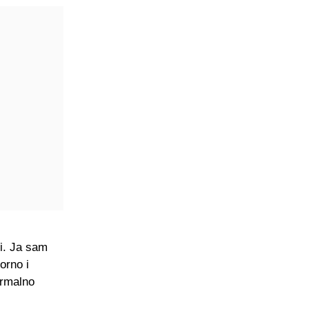
ji. Ja sam
orno i
ormalno