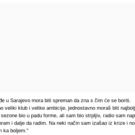
e u Sarajevo mora biti spreman da zna s čim će se boriti.
 veliki klub i velike ambicije, jednostavno moraš biti najbol
sezone bio u padu forme, ali sam bio strpljiv, radio sam nap
ram i dalje da radim. Na neki način sam izašao iz krize i n
m ka boljem."