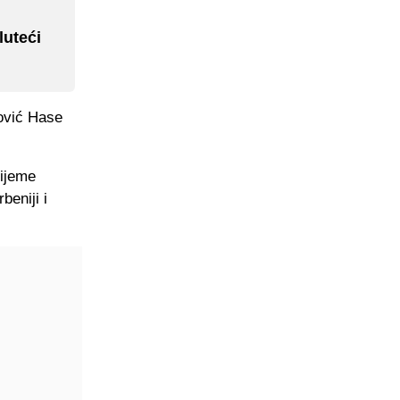
luteći
tović Hase
rijeme
beniji i