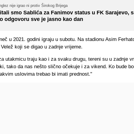
glez nije igrao ni protiv Širokog Brijega
itali smo Sablića za Fanimov status u FK Sarajevo, s
o odgovoru sve je jasno kao dan
meč u 2021. godini igraju u subotu. Na stadionu Asim Ferha
Velež koji se digao u zadnje vrijeme.
a utakmicu traju kao i za svaku drugu, tereni su u zadnje v
ki, tako da nas nešto slično očekuje i za vikend. Ko bude bor
 takvim uslovima trebao bi imati prednost."