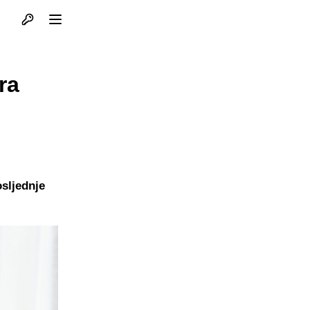
Otvori profil
Otvori meni
ra
sljednje