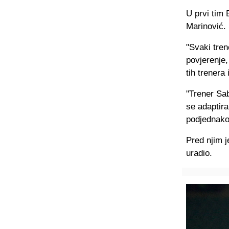
U prvi tim 
Marinović. 
"Svaki tre
povjerenje,
tih trenera
"Trener Sa
se adaptira
podjednako
Pred njim j
uradio.