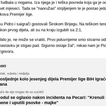
fudbala u nogama. Iza njega je i teška povreda koja ga je o
set mjeseci. Tada se "naoružao" strpljenjem te je postao jed
ekova Premijer lige.
u Pidro i saigrači gostovali Širokom Brijegu. Na teškom te
kon prvog dijela, ali su na kraju izgubili sa 2:1.
o bilo je, ne može se vratiti. Prvo poluvrijeme smo stvarno odi
nastavku je stigao pad. Sigurno ostaje žal", rekao nam je Pi
zgovora.
ANO
tak, subota i nedjelja
osljednje kolo jesenjeg dijela Premijer lige BiH igraće
ana
aže da nije mogao da se suzdrži
odul se oglasio nakon incidenta na Pecari: "Krenuli 
ene i uputili psovke - majke"