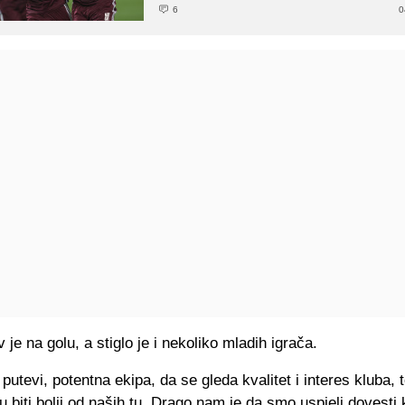
6
0
v je na golu, a stiglo je i nekoliko mladih igrača.
putevi, potentna ekipa, da se gleda kvalitet i interes kluba, te
 biti bolji od naših tu. Drago nam je da smo uspjeli dovesti 