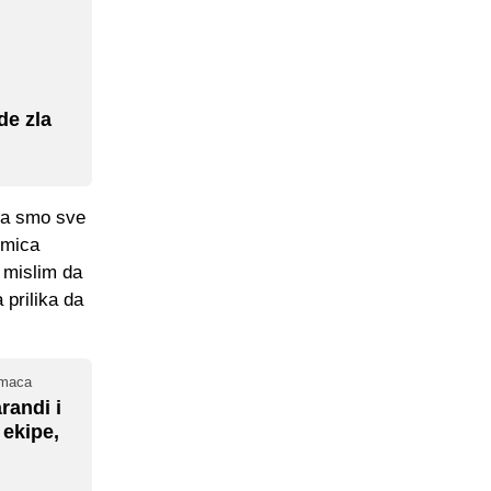
de zla
ema smo sve
dmica
i mislim da
 prilika da
imaca
randi i
 ekipe,