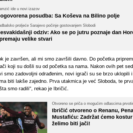
amzić ide u novi izazov
ogovorena posudba: Sa Koševa na Bilino polje
udbalsko proljeće Sarajevo počinje gostovanjem Slobodi
esvakidašnji odziv: Ako se po jutru poznaje dan Hor
premaju velike stvari
ok je završen, ali mi smo završili davno. Do početka pripr
grači koji su došli su od početka sa nama. Nakon ovih pet se
i smo zadovoljni odrađenim, novi igrači su se brzo uklopili 
a biti lakše zajedno. Prva utakmica je već Sloboda, te prva
a smo radili", rekao je Ibričić.
Otvoreno se priča o mogućim odlascima prvot
Ibričić otvoreno o Renanu, Pena
Mustafiću: Zadržat ćemo kostur
želimo biti jači!