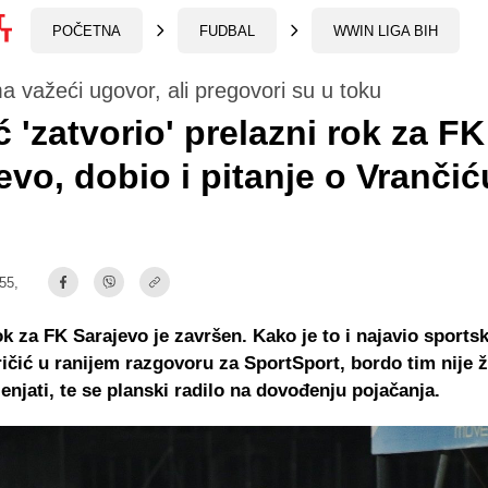
POČETNA
FUDBAL
WWIN LIGA BIH
a važeći ugovor, ali pregovori su u toku
ić 'zatvorio' prelazni rok za FK
evo, dobio i pitanje o Vrančić
:55,
ok za FK Sarajevo je završen. Kako je to i najavio sportsk
ričić u ranijem razgovoru za SportSport, bordo tim nije ž
njati, te se planski radilo na dovođenju pojačanja.