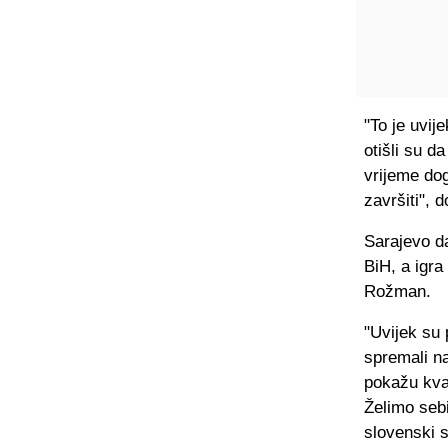
"To je uvije
otišli su d
vrijeme do
završiti", d
Sarajevo d
BiH, a igra
Rožman.
"Uvijek su 
spremali n
pokažu kval
Želimo seb
slovenski s