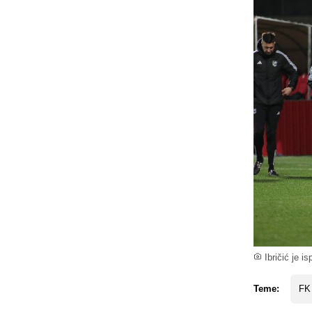
Ibričić je i
Teme:
FK