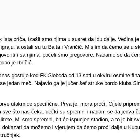
k ista priča, izašli smo njima u susret da idu dalje. Većina je 
a igraju, a ostali su tu Balta i Vrančić. Mislim da ćemo se u sk
govoriti i sa njima, počeli smo pregovore. Nadamo se da ćem
odao je Ibričić.
anas gostuje kod FK Sloboda od 13 sati u okviru osmine fin
 se jedan meč. Najavio ga je jučer šef struke bordo kluba S
prve utakmice specifične. Prva je, mora proći. Cijele pripr
a sve što nas čeka, dečki su spremni i nadam se da jedva č
itete. Mi smo spremni, bit će ispunjen stadion, a to je bit s
i dokazati da možemo i vjerujem da ćemo proći dalje u Kupu"
tručnjak.