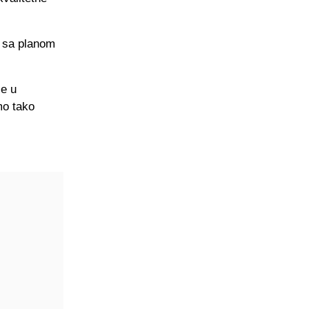
o sa planom
je u
mo tako