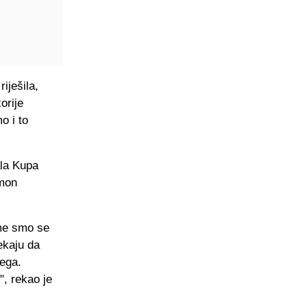
riješila,
orije
o i to
ala Kupa
imon
eme smo se
ekaju da
vega.
, rekao je