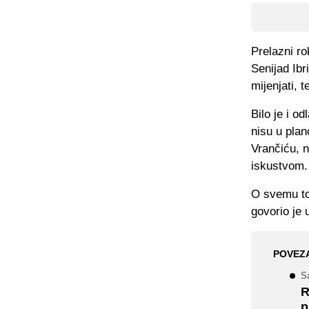
Prelazni ro
Senijad Ibr
mijenjati, 
Bilo je i 
nisu u pla
Vrančiću, 
iskustvom.
O svemu to
govorio je 
POVEZ
S
R
p