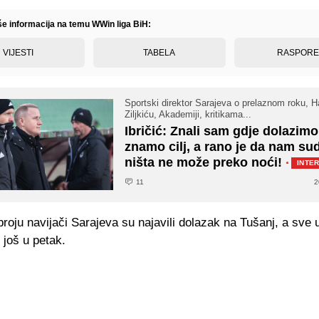
iše informacija na temu WWin liga BiH:
VIJESTI
TABELA
RASPOR
Sportski direktor Sarajeva o prelaznom roku, H
Ziljkiću, Akademiji, kritikama...
Ibričić: Znali sam gdje dolazimo
znamo cilj, a rano je da nam sud
ništa ne može preko noći!
·
INTE
11
2
roju navijači Sarajeva su najavili dolazak na Tušanj, a sve 
 još u petak.