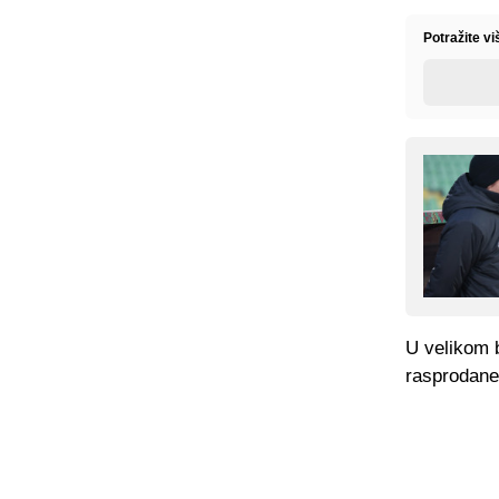
Potražite v
U velikom b
rasprodane