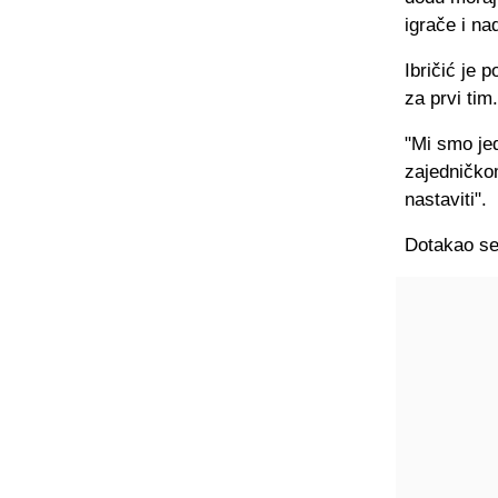
igrače i na
Ibričić je 
za prvi tim.
"Mi smo jed
zajedničko
nastaviti".
Dotakao se 