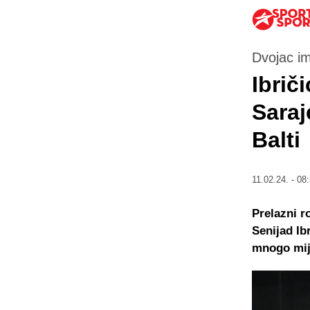
Dvojac im
Ibrič
Saraj
Balti
11.02.24. - 08
Prelazni r
Senijad Ib
mnogo mije