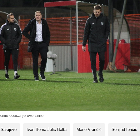
spunio obećanje ove zime
 Sarajevo
Ivan Borna Jelić Balta
Mario Vrančić
Senijad Ibričić