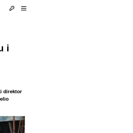
Otvori profil
Otvori meni
u i
i direktor
elio