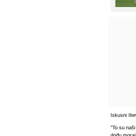
Iskusni Ilie
"To su naši 
dođu moraju