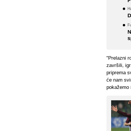
H
D
F
N
s
"Prelazni r
završili, i
priprema sv
će nam svim
pokažemo št