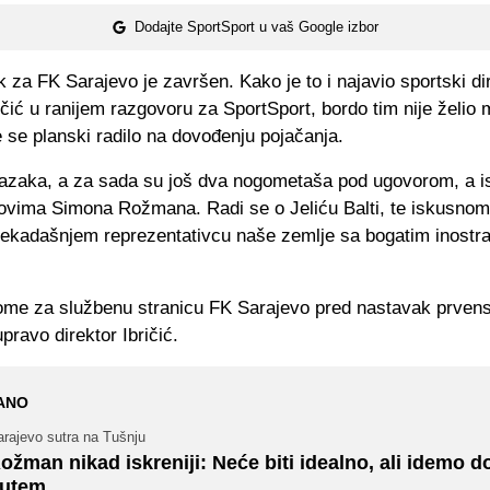
Dodajte SportSport u vaš Google izbor
k za FK Sarajevo je završen. Kako je to i najavio sportski di
ičić u ranijem razgovoru za SportSport, bordo tim nije želio
te se planski radilo na dovođenju pojačanja.
odlazaka, a za sada su još dva nogometaša pod ugovorom, a 
novima Simona Rožmana. Radi se o Jeliću Balti, te iskusnom
nekadašnjem reprezentativcu naše zemlje sa bogatim inostr
me za službenu stranicu FK Sarajevo pred nastavak prven
upravo direktor Ibričić.
ANO
arajevo sutra na Tušnju
ožman nikad iskreniji: Neće biti idealno, ali idemo 
utem