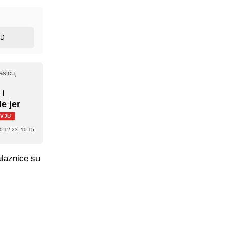
ED
asiću,
 i
e jer
RVJU
0.12.23. 10:15
ulaznice su