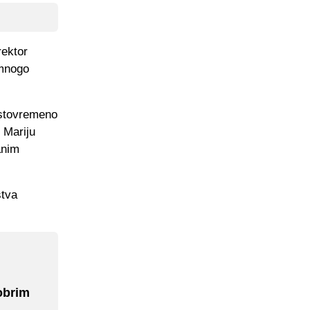
rektor
 mnogo
istovremeno
 Mariju
anim
stva
dobrim