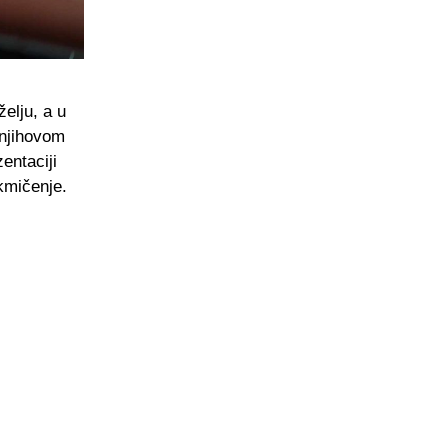
elju, a u
 njihovom
entaciji
kmičenje.