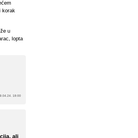
rećem
i korak
eže u
arac, lopta
9.04.24. 18:00
ja, ali