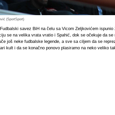
vić (SportSport)
 Fudbalski savez BiH na čelu sa Vicom Zeljkovićem ispunio ž
iju se na velika vrata vratio i Spahić, dok se očekuje da se
ljuče još neke fudbalske legende, a sve sa ciljem da se reprez
tari kult i da se konačno ponovo plasiramo na neko veliko ta