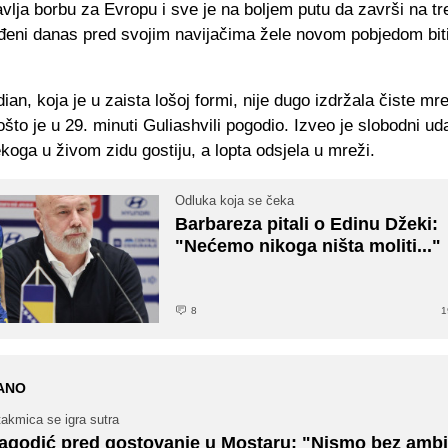
vlja borbu za Evropu i sve je na boljem putu da završi na t
đeni danas pred svojim navijačima žele novom pobjedom bit
ian, koja je u zaista lošoj formi, nije dugo izdržala čiste mr
što je u 29. minuti Guliashvili pogodio. Izveo je slobodni ud
koga u živom zidu gostiju, a lopta odsjela u mreži.
Odluka koja se čeka
Barbareza pitali o Edinu Džeki:
"Nećemo nikoga ništa moliti..."
8
1
ANO
akmica se igra sutra
agodić pred gostovanje u Mostaru: "Nismo bez ambici