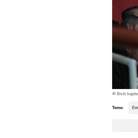
Bivši kapite
Teme:
Em