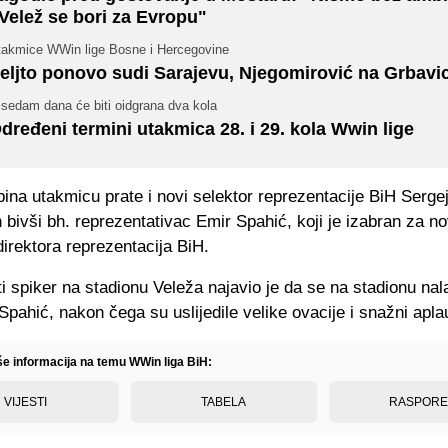
 Velež se bori za Evropu"
takmice WWin lige Bosne i Hercegovine
eljto ponovo sudi Sarajevu, Njegomirović na Grbavic
 sedam dana će biti oidgrana dva kola
dređeni termini utakmica 28. i 29. kola Wwin lige
ibina utakmicu prate i novi selektor reprezentacije BiH Serge
n bivši bh. reprezentativac Emir Spahić, koji je izabran za n
irektora reprezentacija BiH.
i spiker na stadionu Veleža najavio je da se na stadionu nal
Spahić, nakon čega su uslijedile velike ovacije i snažni apla
iše informacija na temu WWin liga BiH:
VIJESTI
TABELA
RASPOR