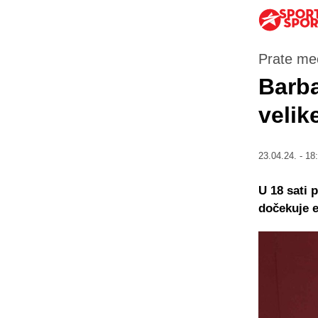
Prate me
Barba
velik
23.04.24. - 18
U 18 sati 
dočekuje e