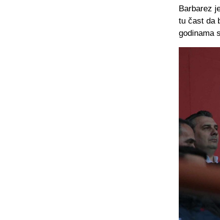
Barbarez je
tu čast da 
godinama su