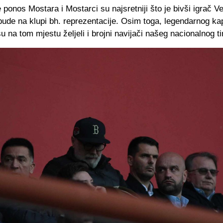
 ponos Mostara i Mostarci su najsretniji što je bivši igrač V
bude na klupi bh. reprezentacije. Osim toga, legendarnog ka
 na tom mjestu željeli i brojni navijači našeg nacionalnog t