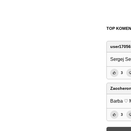
TOP KOMEN
user17056
Sergej Ser
3
Zaccheron
Barba ♡
3