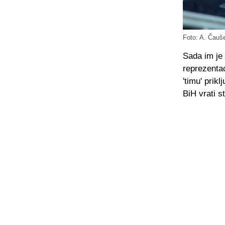
Foto: A. Čauše
Sada im je
reprezentac
'timu' prik
BiH vrati s