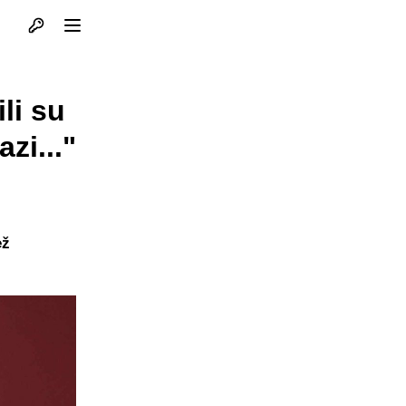
Otvori profil
Otvori meni
li su
zi..."
ež