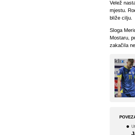
Velež nasta
mjestu. Ro
bliže cilju.
Sloga Merid
Mostaru, po
zakačila ne
POVEZ
Ut
J