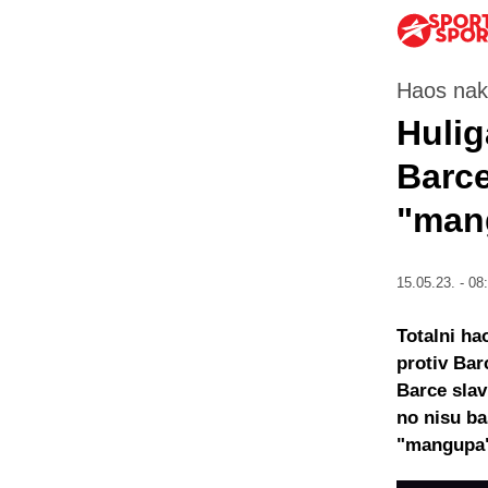
Haos na
Huliga
Barce
"mang
15.05.23. - 08
Totalni ha
protiv Bar
Barce slavi
no nisu ba
"mangupa