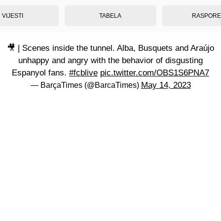
VIJESTI
TABELA
RASPOR
🎥 | Scenes inside the tunnel. Alba, Busquets and Araújo
unhappy and angry with the behavior of disgusting
Espanyol fans.
#fcblive
pic.twitter.com/OBS1S6PNA7
May 14, 2023
— BarçaTimes (@BarcaTimes)