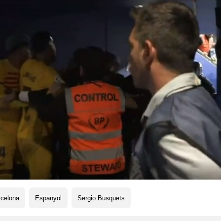
rcelona
Espanyol
Sergio Busquets