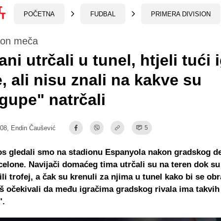
POČETNA
FUDBAL
PRIMERA DIVISION
kon meča
ni utrčali u tunel, htjeli tući 
, ali nisu znali na kakve su
upe" natrčali
:08,
Endin Čaušević
5
os gledali smo na stadionu Espanyola nakon gradskog de
celone. Navijači domaćeg tima utrčali su na teren dok su
li trofej, a čak su krenuli za njima u tunel kako bi se obr
š očekivali da među igračima gradskog rivala ima takvih
".