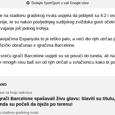
Dodajte SportSport u vaš Google izbor
e na stadionu gradskog rivala uspjela da pobijedi sa 4:2 i osi
ije, te su nakon posljednjeg sudijskog zvižduka gosti oček
vajanje još jednog trofeja.
vijačima Espanyola to je teško palo, a veći dio njih utrčao j
fizički obračunao s igračima Barcelone.
sreću igrači Barcelone uspjeli su se povući do tunela, ali na
 mnogih nisu baš svi od njih otrčali u svlačionicu kako bi po
ANO
aos na kraju utakmice
grači Barcelone spašavali živu glavu: Slavili su titulu,
nda su počeli da bježe po terenu!
 stadionu gradskog rivala