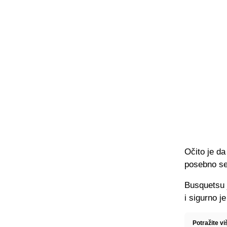
Očito je d
posebno se
Busquetsu j
i sigurno j
Potražite vi