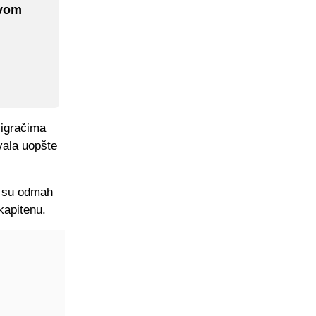
ovom
 igračima
ivala uopšte
ga su odmah
kapitenu.