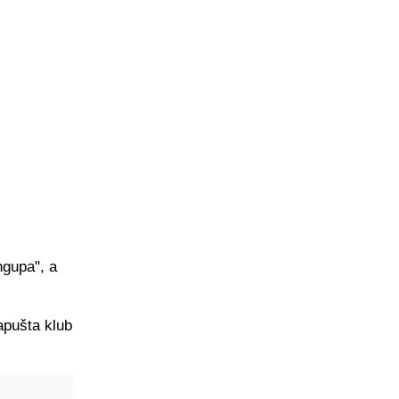
ngupa", a
napušta klub