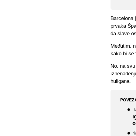
Barcelona j
prvaka Špan
da slave os
Međutim, na
kako bi se 
No, na svu 
iznenađenje
huligana.
POVEZ
H
I
o
Na