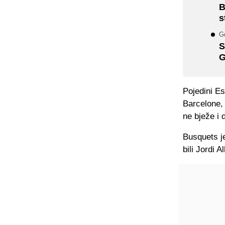
B
s
Gd
S
G
Pojedini Es
Barcelone, 
ne bježe i
Busquets je
bili Jordi 