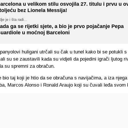
arcelona u velikom stilu osvojila 27. titulu i prvu u 
toljeću bez Lionela Messija!
je je i šta radi...
ada ga se rijetki sjete, a bio je prvo pojačanje Pepa
uardiole u moćnoj Barceloni
panyolovi huligani utrčali su čak u tunel kako bi se potukli s
ali su se zaustavili kada su vidjeli da pojedini igrači ljutog r
 da su spremni za obračun.
 bio taj koji je htio da se obračuna s navijačima, a iza nje
Alba, Marcos Alonso i Ronald Araujo koji su čuvali leđa svom 