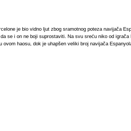
rcelone je bio vidno ljut zbog sramotnog poteza navijača Es
da se i on ne boji suprostaviti. Na svu sreću niko od igrača 
u ovom haosu, dok je uhapšen veliki broj navijača Espanyol