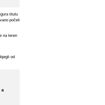
gura titulu
ivano počeli
e na teren
bjegli od
 a