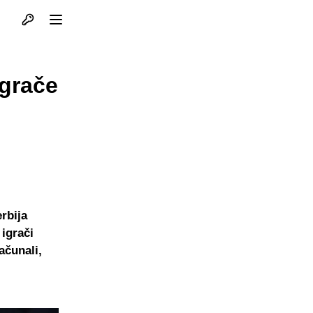
Otvori profil
Otvori meni
igrače
rbija
 igrači
ačunali,