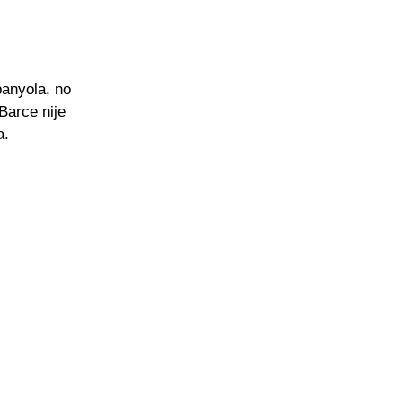
panyola, no
Barce nije
a.