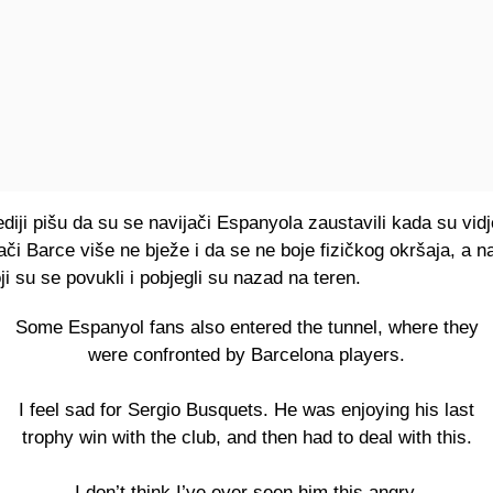
iji pišu da su se navijači Espanyola zaustavili kada su vidj
rači Barce više ne bježe i da se ne boje fizičkog okršaja, a n
koji su se povukli i pobjegli su nazad na teren.
Some Espanyol fans also entered the tunnel, where they
were confronted by Barcelona players.
I feel sad for Sergio Busquets. He was enjoying his last
trophy win with the club, and then had to deal with this.
I don’t think I’ve ever seen him this angry.