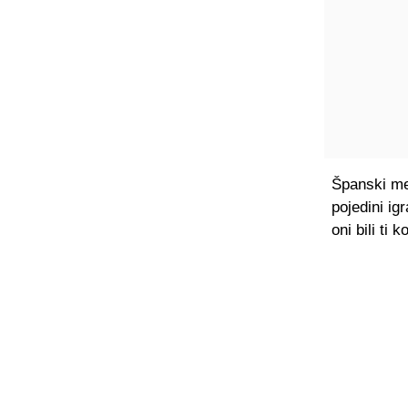
Španski med
pojedini ig
oni bili ti 