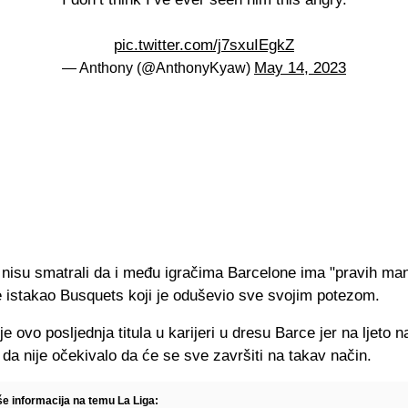
pic.twitter.com/j7sxuIEgkZ
May 14, 2023
— Anthony (@AnthonyKyaw)
a nisu smatrali da i među igračima Barcelone ima "pravih ma
 istakao Busquets koji je oduševio sve svojim potezom.
e ovo posljednja titula u karijeri u dresu Barce jer na ljeto 
e da nije očekivalo da će se sve završiti na takav način.
še informacija na temu La Liga: