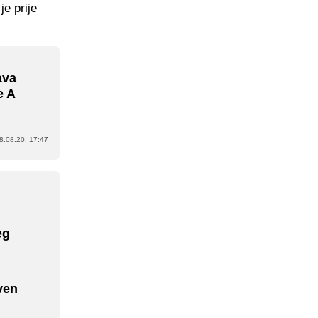
je prije
ava
e A
8.08.20. 17:47
eg
ven