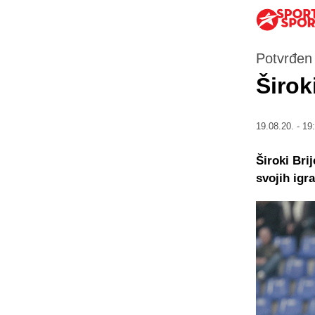
Potvrđen 
Širok
19.08.20. - 19
Široki Bri
svojih igr