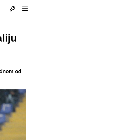
Otvori profil
Otvori meni
liju
jednom od