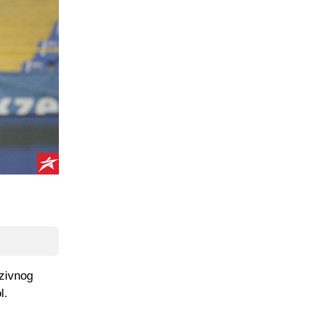
nzivnog
l.