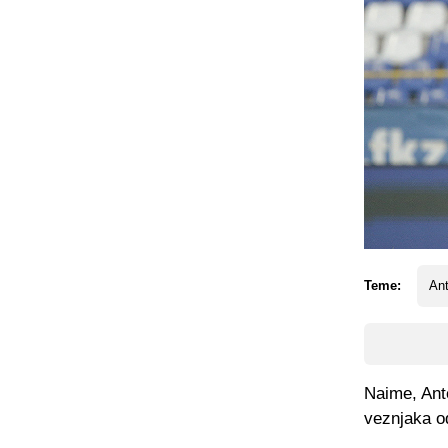
Teme:
An
Naime, Ante
veznjaka od