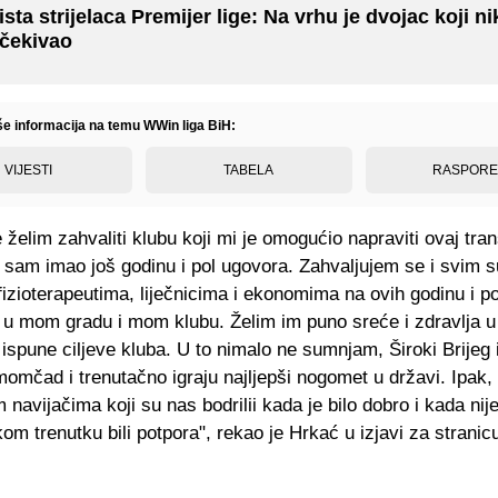
ista strijelaca Premijer lige: Na vrhu je dvojac koji ni
čekivao
iše informacija na temu WWin liga BiH:
VIJESTI
TABELA
RASPOR
e želim zahvaliti klubu koji mi je omogućio napraviti ovaj tran
 sam imao još godinu i pol ugovora. Zahvaljujem se i svim s
fizioterapeutima, liječnicima i ekonomima na ovih godinu i po
 u mom gradu i mom klubu. Želim im puno sreće i zdravlja u
 ispune ciljeve kluba. U to nimalo ne sumnjam, Široki Brijeg
momčad i trenutačno igraju najljepši nogomet u državi. Ipak
 navijačima koji su nas bodrilii kada je bilo dobro i kada nije
m trenutku bili potpora", rekao je Hrkać u izjavi za stranic