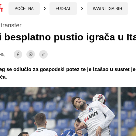
POČETNA
FUDBAL
WWIN LIGA BIH
transfer
i besplatno pustio igrača u Ita
:45,
jeg se odlučio za gospodski potez te je izašao u susret 
ača.