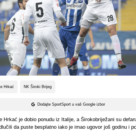
te Hrkać
NK Široki Brijeg
Dodajte SportSport u vaš Google izbor
 Hrkać je dobio ponudu iz Italije, a Širokobriježani su defa
lučili da puste besplatno iako je imao ugovor još godinu i po