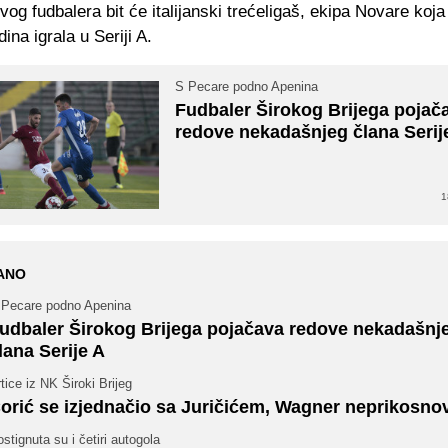
vog fudbalera bit će italijanski trećeligaš, ekipa Novare koja 
ina igrala u Seriji A.
S Pecare podno Apenina
Fudbaler Širokog Brijega pojač
redove nekadašnjeg člana Serij
1
ANO
 Pecare podno Apenina
udbaler Širokog Brijega pojačava redove nekadašnj
lana Serije A
tice iz NK Široki Brijeg
orić se izjednačio sa Juričićem, Wagner neprikosno
stignuta su i četiri autogola