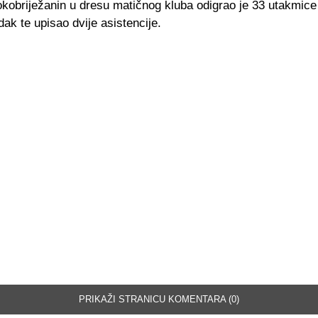
kobriježanin u dresu matičnog kluba odigrao je 33 utakmice 
ak te upisao dvije asistencije.
PRIKAŽI STRANICU KOMENTARA (0)