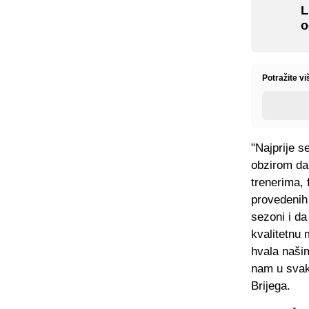
L
o
Potražite v
"Najprije s
obzirom da
trenerima, 
provedenih
sezoni i da
kvalitetnu 
hvala našim
nam u svako
Brijega.