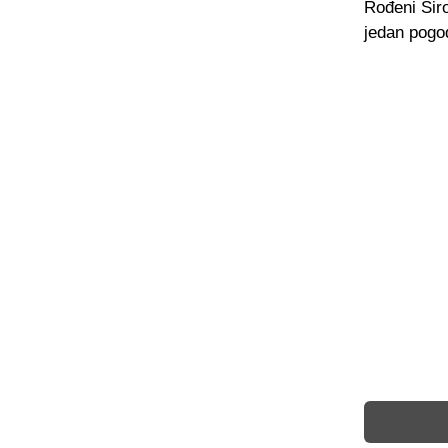
Rođeni Širo
jedan pogod