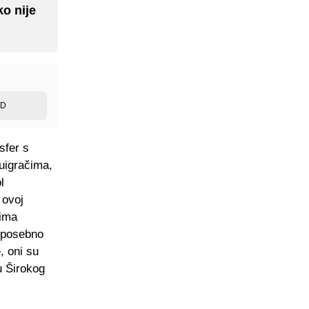
ko nije
ED
sfer s
uigračima,
l
 ovoj
 ima
, posebno
, oni su
u Širokog