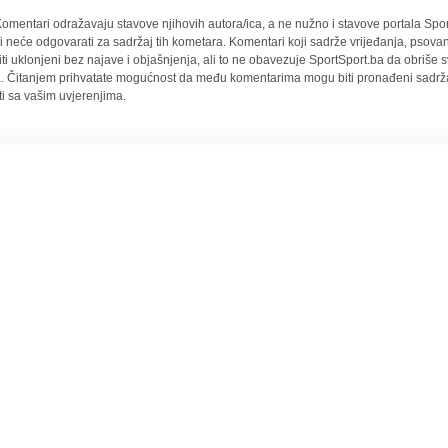
omentari odražavaju stavove njihovih autora/ica, a ne nužno i stavove portala Spor
i neće odgovarati za sadržaj tih kometara. Komentari koji sadrže vrijeđanja, psovan
iti uklonjeni bez najave i objašnjenja, ali to ne obavezuje SportSport.ba da obriše
la. Čitanjem prihvatate mogućnost da među komentarima mogu biti pronađeni sadrža
ti sa vašim uvjerenjima.