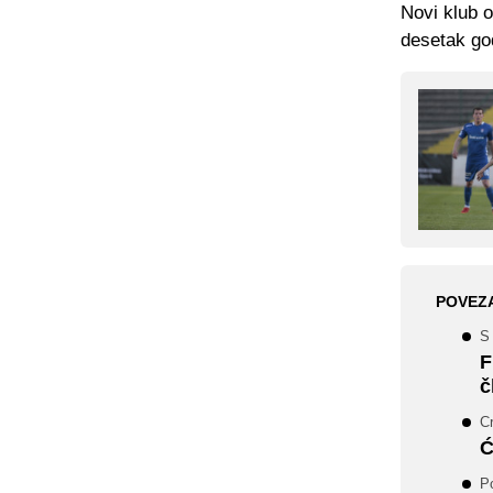
Novi klub o
desetak god
POVEZ
S
F
č
Cr
Ć
Po