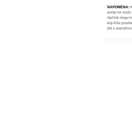
NAPOMENA:
K
portal ne može 
riječnik mogu b
koji krše pravi
biti u suprotnos