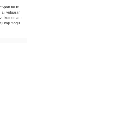
tSport.ba te
ja i vulgaran
 sve komentare
ji koji mogu