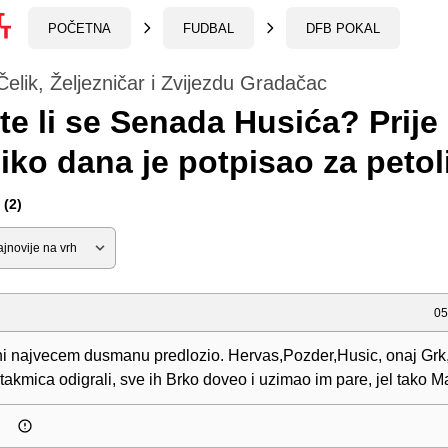
POČETNA
FUDBAL
DFB POKAL
Čelik, Željezničar i Zvijezdu Gradačac
te li se Senada Husića? Prije
iko dana je potpisao za peto
(2)
05
ni najvecem dusmanu predlozio. Hervas,Pozder,Husic, onaj Grk,
akmica odigrali, sve ih Brko doveo i uzimao im pare, jel tako M