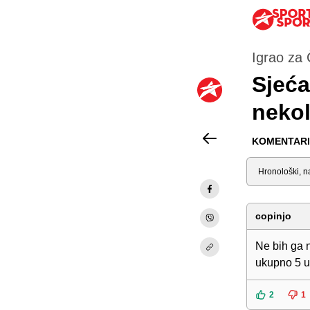
Igrao za 
Sjeća
nekol
KOMENTARI 
Sortiraj
copinjo
Ne bih ga 
ukupno 5 ut
2
1