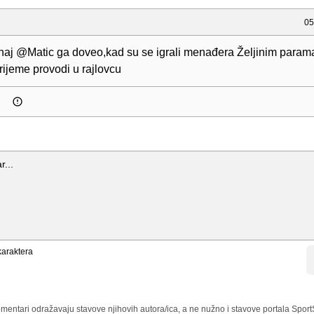
05
aj @Matic ga doveo,kad su se igrali menađera Željinim param
rijeme provodi u rajlovcu
araktera
mentari odražavaju stavove njihovih autora/ica, a ne nužno i stavove portala Sport