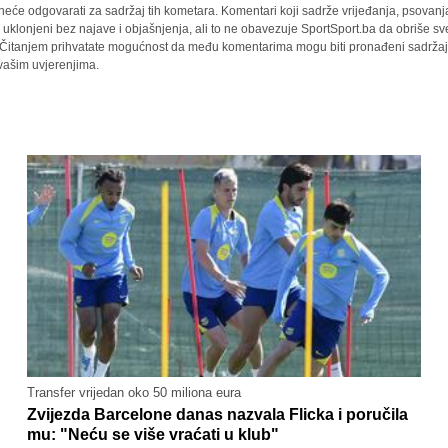
 neće odgovarati za sadržaj tih kometara. Komentari koji sadrže vrijeđanja, psovanj
i uklonjeni bez najave i objašnjenja, ali to ne obavezuje SportSport.ba da obriše 
a. Čitanjem prihvatate mogućnost da među komentarima mogu biti pronađeni sadržaji
 vašim uvjerenjima.
Transfer vrijedan oko 50 miliona eura
Zvijezda Barcelone danas nazvala Flicka i poručila
mu: "Neću se više vraćati u klub"