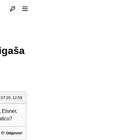
Otvori profil
Otvori meni
ligaša
.07.20. 12:59
 Elsner,
aticu?
Odgovori