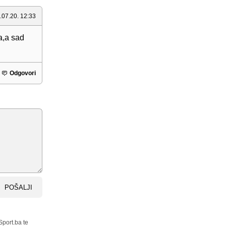
.07.20. 12:33
a,a sad
Odgovori
POŠALJI
Sport.ba te