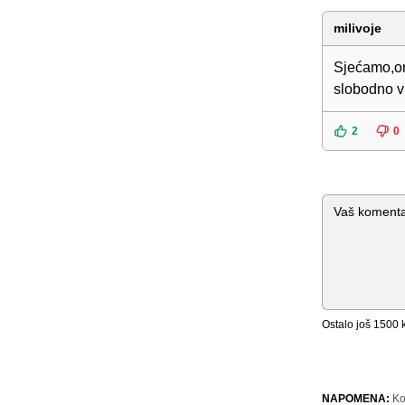
milivoje
Sjećamo,on
slobodno v
2
0
Komentar
Ostalo još
1500
k
NAPOMENA:
Ko