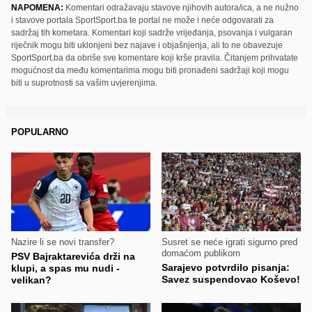
NAPOMENA:
Komentari odražavaju stavove njihovih autora/ica, a ne nužno
i stavove portala SportSport.ba te portal ne može i neće odgovarati za
sadržaj tih kometara. Komentari koji sadrže vrijeđanja, psovanja i vulgaran
riječnik mogu biti uklonjeni bez najave i objašnjenja, ali to ne obavezuje
SportSport.ba da obriše sve komentare koji krše pravila. Čitanjem prihvatate
mogućnost da među komentarima mogu biti pronađeni sadržaji koji mogu
biti u suprotnosti sa vašim uvjerenjima.
POPULARNO
Nazire li se novi transfer?
Susret se neće igrati sigurno pred
domaćom publikom
PSV Bajraktarevića drži na
Sarajevo potvrdilo pisanja:
klupi, a spas mu nudi -
Savez suspendovao Koševo!
velikan?