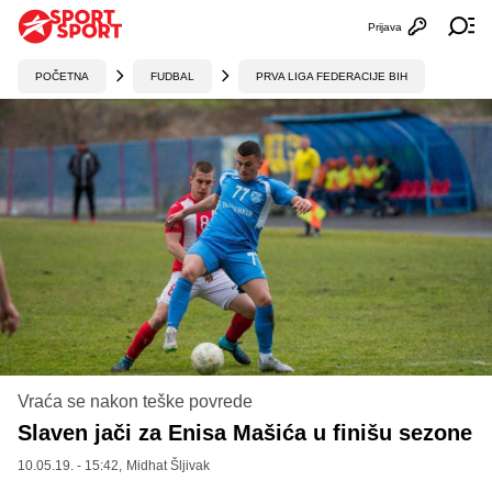
Prijava
Otvori profi
Ot
POČETNA
FUDBAL
PRVA LIGA FEDERACIJE BIH
Vraća se nakon teške povrede
Slaven jači za Enisa Mašića u finišu sezone
10.05.19. - 15:42,
Midhat Šljivak