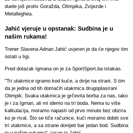
duele još protiv Goražda, Olimpika, Zvijezde i
Metalleghea.
Jahić vjeruje u opstanak: Sudbina je u
našim rukama!
Trener Slavena Adnan Jahić uvjeren je da će njegov tim
ostati u ligi.
Pred dolazak Igmana on je za SportSport.ba istakao.
"Tri utakmice igramo kod kuće, a dvije na strani. S tim
da je jedna od tih domaćih utakmica drugoplasirani
Olimpik. Svaka utakmica je grčevita borba za nas, tako
je i za Igman, ali mi idemo na tri boda. Nema tu više
kalkulacija, moramo napasti od prve minute bez obzira
ko je rival. Što se tiče računice, kući moramo dobiti sve
tri utakmice, a sa strane donijeti bar jedan bod. Sudbina
je u našim rukama", jasan je Jahić.