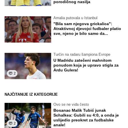
porodičnog nasilja
Amalia putovala u Istanbul
"Bila sam njegova grickalica":
Atraktivnoj djevojci fudbaler platio
sve, njeno je bilo samo da...
Turčin na radaru šampiona Evrope
U Madridu zatečeni mahnitom
ponudom koja je upravo stigla za
Ardu Gulera!
2
NAJČITANIJE IZ KATEGORIJE
Ovo se ne viđa često
Bosanac Malik Tubić junak
Schalkea: Gubili su 4:0, a onda je
uslijedio preokret za fudbalske
2
anale!