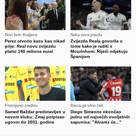
Novi bum Kraljeva
Neka nova pravila
Perez otvorio kasu kao nikad
Zvijezda Reala govorila o
prije: Real novu zvijezdu
tome kako je raditi s
platio 140 miliona eura!
Mourinhom: Riječi odjekuju
Španijom
Promijenio sredinu
Barca ga silno želi
Samed Baždar predstavljen u
Diego Simeone okončao
novom klubu: Zmaj potpisao
jednu od najvećih ovoljetnih
ugovor do 2031. godine
sapunica: "Alvarez će..."