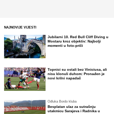
NAJNOVIJE VIJESTI
Jubilarni 10. Red Bull Cliff Diving u
Mostaru kroz objektiv: Najbolji
momenti u foto-priči
Topnici su ostali bez Viniciusa, ali
nisu klonuli duhom: Pronađen je
novi krilni napadač
Odluka Bordo kluba
Besplatan ulaz za sutrašnju
utakmicu Sarajeva i Radnika u