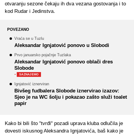
otvaranju sezone čekaju ih dva vezana gostovanja i to
kod Rudar i Jedinstva.
POVEZANO
Vraća se u Tuzlu
Aleksandar Ignjatović ponovo u Slobodi
Prvo januarsko pojačnje Tuzlaka
Aleksandar Ignjatović ponovo oblači dres
Slobode
·
SAZNAJEMO
Ignjatović iznerviran
Bivšeg fudbalera Slobode iznervirao izazov:
Sjeo je na WC šolju i pokazao zašto služi toalet
papir
Kako bi bili što "tvrđi" pozadi uprava kluba odlučila je
dovesti iskusnog Aleksandra Ignjatovića, baš kako je