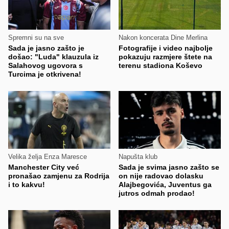
Spremni su na sve
Nakon koncerata Dine Merlina
Sada je jasno zašto je
Fotografije i video najbolje
došao: "Luda" klauzula iz
pokazuju razmjere štete na
Salahovog ugovora s
terenu stadiona Koševo
Turcima je otkrivena!
Velika želja Enza Maresce
Napušta klub
Manchester City već
Sada je svima jasno zašto se
pronašao zamjenu za Rodrija
on nije radovao dolasku
i to kakvu!
Alajbegovića, Juventus ga
jutros odmah prodao!