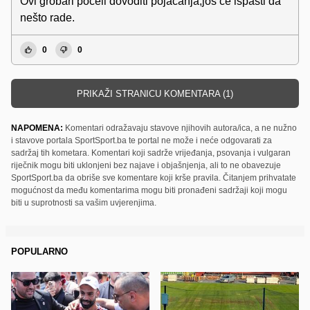
Ovi grobari počeli dovoditi pojačanja,još će ispasti da
nešto rade.
0
0
PRIKAŽI STRANICU KOMENTARA (1)
NAPOMENA:
Komentari odražavaju stavove njihovih autora/ica, a ne nužno
i stavove portala SportSport.ba te portal ne može i neće odgovarati za
sadržaj tih kometara. Komentari koji sadrže vrijeđanja, psovanja i vulgaran
riječnik mogu biti uklonjeni bez najave i objašnjenja, ali to ne obavezuje
SportSport.ba da obriše sve komentare koji krše pravila. Čitanjem prihvatate
mogućnost da među komentarima mogu biti pronađeni sadržaji koji mogu
biti u suprotnosti sa vašim uvjerenjima.
POPULARNO