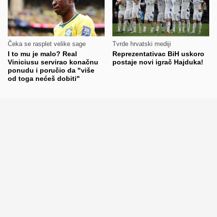
Čeka se rasplet velike sage
Tvrde hrvatski mediji
I to mu je malo? Real
Reprezentativac BiH uskoro
Viniciusu servirao konačnu
postaje novi igrač Hajduka!
ponudu i poručio da "više
od toga nećeš dobiti"