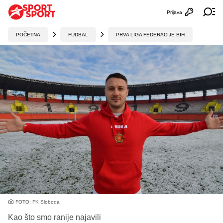
Prijava
Otvori profi
Ot
POČETNA
FUDBAL
PRVA LIGA FEDERACIJE BIH
FOTO: FK Sloboda
Kao što smo ranije najavili