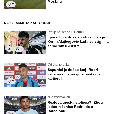
Mostaru
2
NAJČITANIJE IZ KATEGORIJE
Prelijepe scene u Perthu
Igrači Juventusa su shvatili ko je
Kerim Alajbegović kada su stigli na
aerodrom u Australiji
1
Odluka je pala
Sapunici je došao kraj: Rodri
večeras objavio gdje nastavlja
karijeru!
2
Nije zadovoljan
Realova greška stoljeća?! Zbog
jedne rečenice Rodri ide u
Barcelonu
6