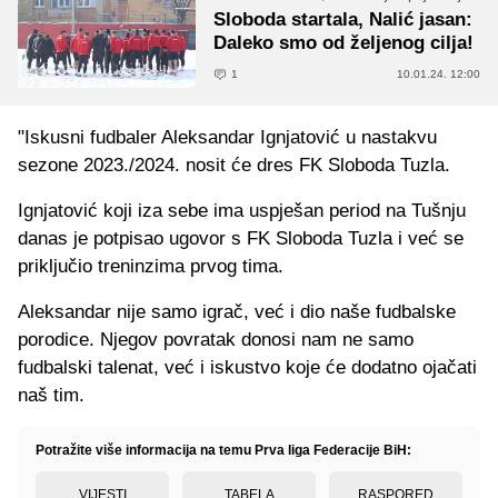
Sloboda startala, Nalić jasan:
Daleko smo od željenog cilja!
1
10.01.24. 12:00
"Iskusni fudbaler Aleksandar Ignjatović u nastakvu
sezone 2023./2024. nosit će dres FK Sloboda Tuzla.
Ignjatović koji iza sebe ima uspješan period na Tušnju
danas je potpisao ugovor s FK Sloboda Tuzla i već se
priključio treninzima prvog tima.
Aleksandar nije samo igrač, već i dio naše fudbalske
porodice. Njegov povratak donosi nam ne samo
fudbalski talenat, već i iskustvo koje će dodatno ojačati
naš tim.
Potražite više informacija na temu Prva liga Federacije BiH:
VIJESTI
TABELA
RASPORED