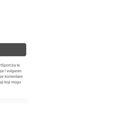
tSport.ba te
ja i vulgaran
 sve komentare
ji koji mogu