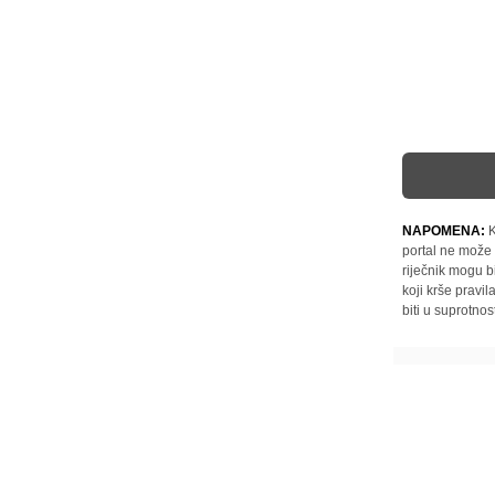
NAPOMENA:
K
portal ne može 
riječnik mogu b
koji krše pravi
biti u suprotnos