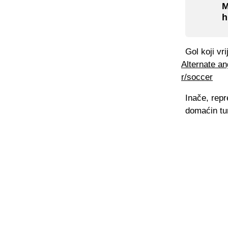
M
h
Gol koji vri
Alternate an
r/soccer
Inače, repr
domaćin tur