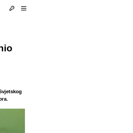
Otvori profil
Otvori meni
nio
 Svjetskog
ora.