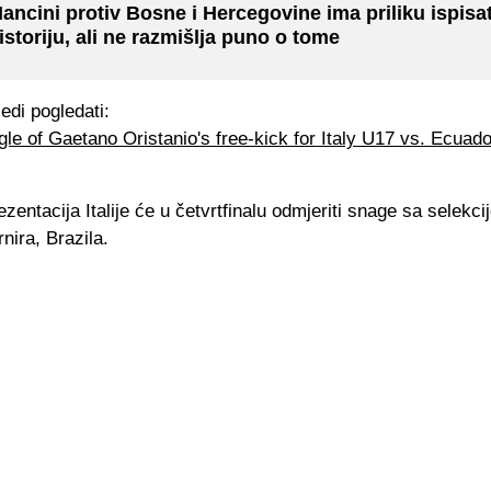
ancini protiv Bosne i Hercegovine ima priliku ispisat
istoriju, ali ne razmišlja puno o tome
jedi pogledati:
gle of Gaetano Oristanio's free-kick for Italy U17 vs. Ecuado
ezentacija Italije će u četvrtfinalu odmjeriti snage sa selekc
nira, Brazila.