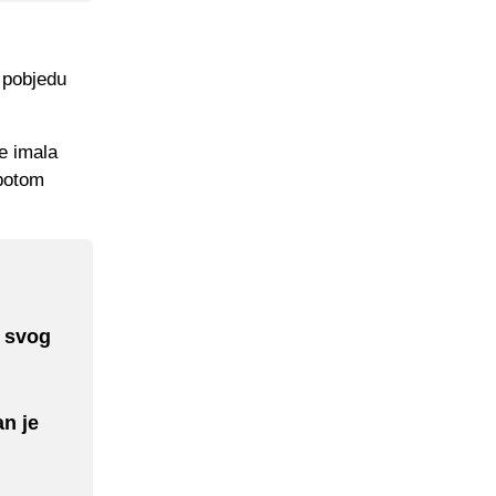
u pobjedu
je imala
 potom
i svog
an je