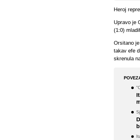
Heroj repre
Upravo je O
(1:0) mladi
Orsitano je
takav efe d
skrenula n
POVEZ
"O
I
m
Sj
D
b
I