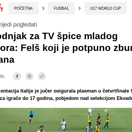
POČETNA
FUDBAL
U17 WORLD CUP
rijedi pogledati
dnjak za TV špice mladog
ora: Felš koji je potpuno zbu
ana
:56,
entacija Italije je jučer osigurala plasman u četvrtfinale
za igrače do 17 godina, pobjedom nad selekcijom Ekvad