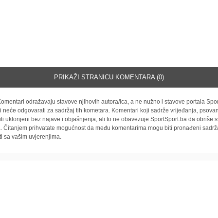
PRIKAŽI STRANICU KOMENTARA (0)
omentari odražavaju stavove njihovih autora/ica, a ne nužno i stavove portala Spor
i neće odgovarati za sadržaj tih kometara. Komentari koji sadrže vrijeđanja, psovan
iti uklonjeni bez najave i objašnjenja, ali to ne obavezuje SportSport.ba da obriše
la. Čitanjem prihvatate mogućnost da među komentarima mogu biti pronađeni sadrža
ti sa vašim uvjerenjima.