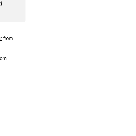
i
r
from
ijom