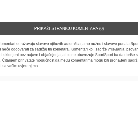
PRIKAŽI STRANICU KOMENTARA (0)
omentari odražavaju stavove njihovih autora/ica, a ne nužno i stavove portala Spor
i neće odgovarati za sadržaj tih kometara. Komentari koji sadrže vrijeđanja, psovan
iti uklonjeni bez najave i objašnjenja, ali to ne obavezuje SportSport.ba da obriše
la. Čitanjem prihvatate mogućnost da među komentarima mogu biti pronađeni sadrža
ti sa vašim uvjerenjima.