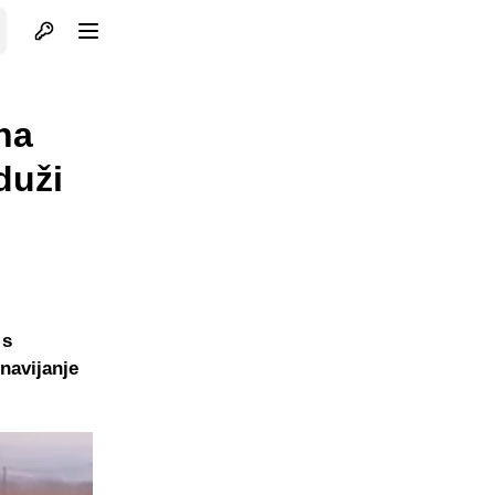
Otvori profil
Otvori meni
na
duži
 s
navijanje