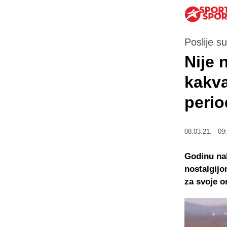
Poslije s
Nije 
kakva
perio
08.03.21. - 09
Godinu nak
nostalgijo
za svoje o