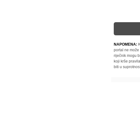
NAPOMENA:
K
portal ne može 
riječnik mogu b
koji krše pravi
biti u suprotnos