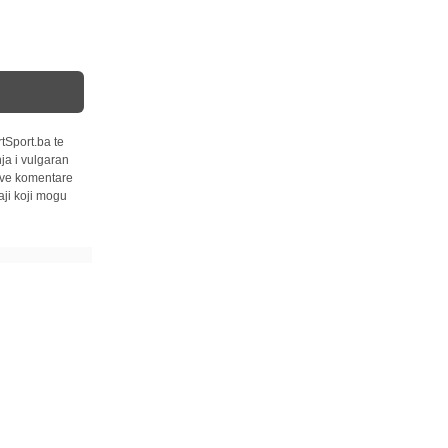
tSport.ba te
ja i vulgaran
 sve komentare
ji koji mogu