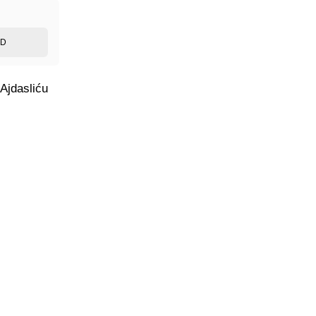
ED
Ajdasliću