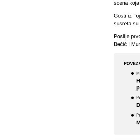
scena koja 
Gosti iz To
susreta su 
Poslije pr
Bečić i Mu
POVEZ
Mn
H
p
P
D
Pr
M