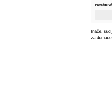
Potražite v
Inače, sudi
za domaće 