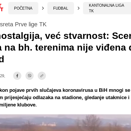
KANTONALNA LIGA
POČETNA
FUDBAL
TK
usreta Prve lige TK
nostalgija, već stvarnost: Sce
 na bh. terenima nije viđena 
d
:29,
on pojave prvih slučajeva koronavirusa u BiH mnogi se
m prijesjećaju odlazaka na stadione, gledanje utakmice i 
miljene klubove.