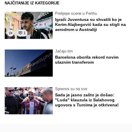
NAJČITANIJE IZ KATEGORIJE
Prelijepe scene u Perthu
Igrači Juventusa su shvatili ko je
Kerim Alajbegović kada su stigli na
aerodrom u Australiji
1
Jačaju tim
Barcelona oborila rekord novim
ulaznim transferom
Spremni su na sve
Sada je jasno zašto je došao:
"Luda" klauzula iz Salahovog
ugovora s Turcima je otkrivena!