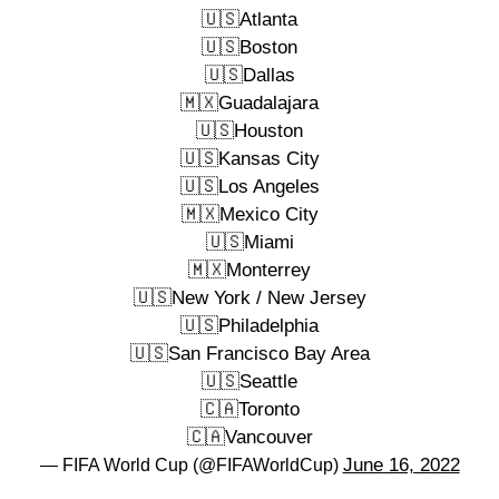
🇺🇸Atlanta
🇺🇸Boston
🇺🇸Dallas
🇲🇽Guadalajara
🇺🇸Houston
🇺🇸Kansas City
🇺🇸Los Angeles
🇲🇽Mexico City
🇺🇸Miami
🇲🇽Monterrey
🇺🇸New York / New Jersey
🇺🇸Philadelphia
🇺🇸San Francisco Bay Area
🇺🇸Seattle
🇨🇦Toronto
🇨🇦Vancouver
June 16, 2022
— FIFA World Cup (@FIFAWorldCup)