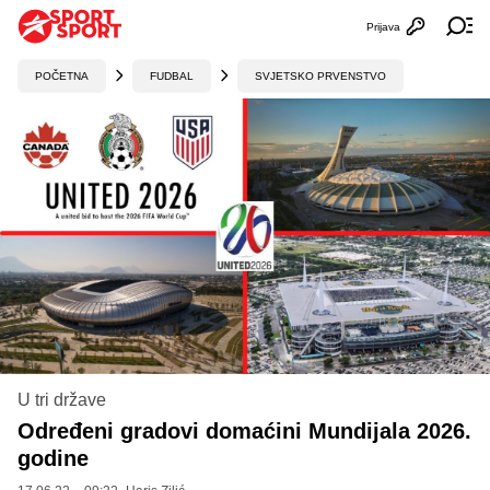
Prijava
Otvori profi
Ot
POČETNA
FUDBAL
SVJETSKO PRVENSTVO
U tri države
Određeni gradovi domaćini Mundijala 2026.
godine