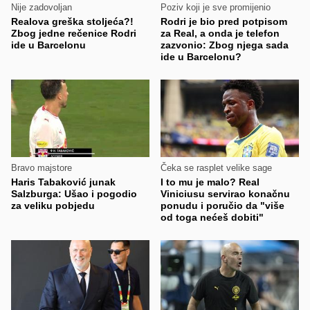
Nije zadovoljan
Poziv koji je sve promijenio
Realova greška stoljeća?!
Rodri je bio pred potpisom
Zbog jedne rečenice Rodri
za Real, a onda je telefon
ide u Barcelonu
zazvonio: Zbog njega sada
ide u Barcelonu?
Bravo majstore
Čeka se rasplet velike sage
Haris Tabaković junak
I to mu je malo? Real
Salzburga: Ušao i pogodio
Viniciusu servirao konačnu
za veliku pobjedu
ponudu i poručio da "više
od toga nećeš dobiti"