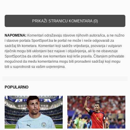
PRIKAŽI STRANICU KOMENTARA (0)
NAPOMENA:
Komentari odražavaju stavove njihovih autora/ica, a ne nužno
i stavove portala SportSport.ba te portal ne može i neće odgovarati za
sadržaj tih kometara. Komentari koji sadrže vrijeđanja, psovanja i vulgaran
riječnik mogu biti uklonjeni bez najave i objašnjenja, ali to ne obavezuje
SportSport.ba da obriše sve komentare koji krše pravila. Čitanjem prihvatate
mogućnost da među komentarima mogu biti pronađeni sadržaji koji mogu
biti u suprotnosti sa vašim uvjerenjima.
POPULARNO