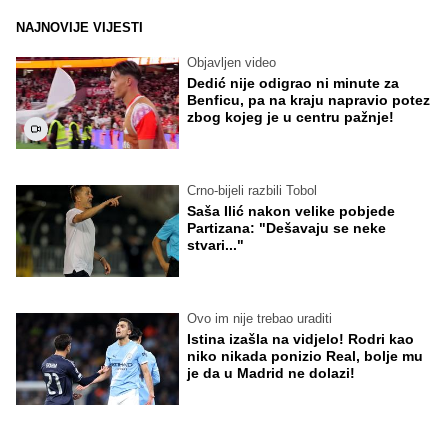
NAJNOVIJE VIJESTI
Objavljen video
Dedić nije odigrao ni minute za
Benficu, pa na kraju napravio potez
zbog kojeg je u centru pažnje!
Crno-bijeli razbili Tobol
Saša Ilić nakon velike pobjede
Partizana: "Dešavaju se neke
stvari..."
Ovo im nije trebao uraditi
Istina izašla na vidjelo! Rodri kao
niko nikada ponizio Real, bolje mu
je da u Madrid ne dolazi!