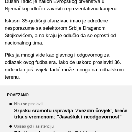
Dušan Tadić je nakon Evropskog prvenstva u
Njemačkoj odlučio završiti reprezentativnu karijeru.
Iskusni 35-godišnji ofanzivac imao je određene
nesporazume sa selektorom Srbije Draganom
Stojkovićem, a na kraju je odlučio da se oprosti od
nacionalnog tima.
Piksija mnogi vide kao glavnog i odgovornog za
odlazak ovog fudbalera. Iako će uskoro proslaviti 36.
rođendan još uvijek Tadić može mnogo na fudbalskom
terenu.
POVEZANO
Nisu se proslavili
Srpsku sramotu ispravlja 'Zvezdin čovjek', kreće
trka s vremenom: "Javašluk i neodgovornost"
Upisao gol i asistenciju