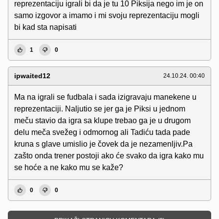
reprezentaciju igrali bi da je tu 10 Piksija nego im je on
samo izgovor a imamo i mi svoju reprezentaciju mogli
bi kad sta napisati
1
0
ipwaited12
24.10.24. 00:40
Ma na igrali se fudbala i sada izigravaju manekene u
reprezentaciji. Naljutio se jer ga je Piksi u jednom
meču stavio da igra sa klupe trebao ga je u drugom
delu meča svežeg i odmornog ali Tadiću tada pade
kruna s glave umislio je čovek da je nezamenljiv.Pa
zašto onda trener postoji ako će svako da igra kako mu
se hoće a ne kako mu se kaže?
0
0