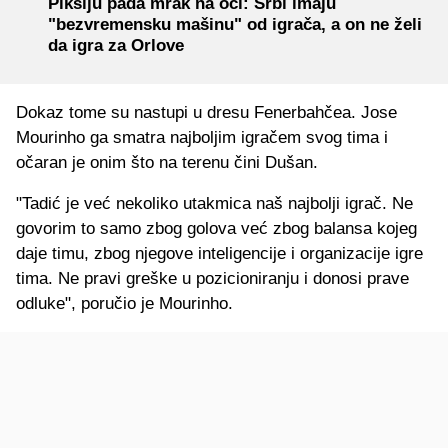
Piksiju pada mrak na oči: Srbi imaju
"bezvremensku mašinu" od igrača, a on ne želi
da igra za Orlove
Dokaz tome su nastupi u dresu Fenerbahčea. Jose
Mourinho ga smatra najboljim igračem svog tima i
očaran je onim što na terenu čini Dušan.
"Tadić je već nekoliko utakmica naš najbolji igrač. Ne
govorim to samo zbog golova već zbog balansa kojeg
daje timu, zbog njegove inteligencije i organizacije igre
tima. Ne pravi greške u pozicioniranju i donosi prave
odluke", poručio je Mourinho.