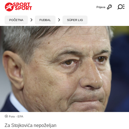
Prijava
Otvori profi
Ot
POČETNA
FUDBAL
SÜPER LIG
Foto - EPA
Za Stojkovića nepoželjan