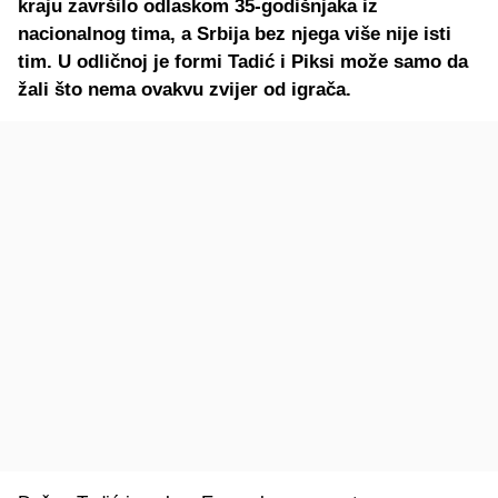
kraju završilo odlaskom 35-godišnjaka iz
nacionalnog tima, a Srbija bez njega više nije isti
tim. U odličnoj je formi Tadić i Piksi može samo da
žali što nema ovakvu zvijer od igrača.