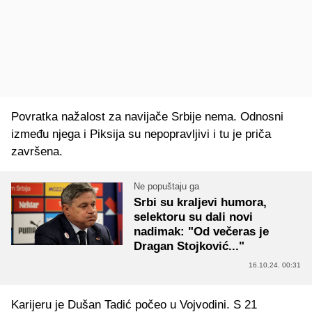
Povratka nažalost za navijače Srbije nema. Odnosni
između njega i Piksija su nepopravljivi i tu je priča
završena.
Ne popuštaju ga
Srbi su kraljevi humora,
selektoru su dali novi
nadimak: "Od večeras je
Dragan Stojković..."
16.10.24. 00:31
Karijeru je Dušan Tadić počeo u Vojvodini. S 21