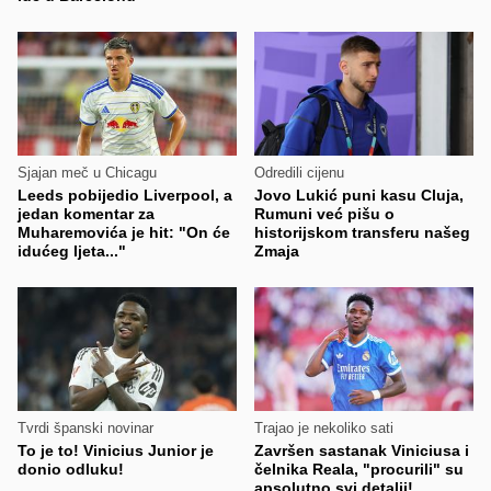
Sjajan meč u Chicagu
Odredili cijenu
Leeds pobijedio Liverpool, a
Jovo Lukić puni kasu Cluja,
jedan komentar za
Rumuni već pišu o
Muharemovića je hit: "On će
historijskom transferu našeg
idućeg ljeta..."
Zmaja
Tvrdi španski novinar
Trajao je nekoliko sati
To je to! Vinicius Junior je
Završen sastanak Viniciusa i
donio odluku!
čelnika Reala, "procurili" su
apsolutno svi detalji!