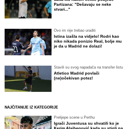
Partizana: "Dešavaju se neke
stvari..."
Ovo im nije trebao uraditi
Istina izašla na vidjelo! Rodri kao
niko nikada ponizio Real, bolje mu
je da u Madrid ne dolazi!
Stavili su svog napadača na transfer listu
Atletico Madrid povlači
(ne)očekivan potez!
NAJČITANIJE IZ KATEGORIJE
Prelijepe scene u Perthu
Igrači Juventusa su shvatili ko je
Kerim Alajbegović kada su stigli na