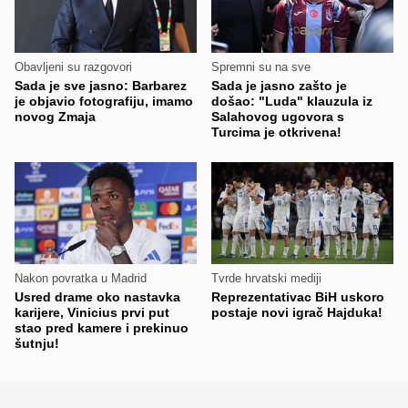
Obavljeni su razgovori
Spremni su na sve
Sada je sve jasno: Barbarez
Sada je jasno zašto je
je objavio fotografiju, imamo
došao: "Luda" klauzula iz
novog Zmaja
Salahovog ugovora s
Turcima je otkrivena!
Nakon povratka u Madrid
Tvrde hrvatski mediji
Usred drame oko nastavka
Reprezentativac BiH uskoro
karijere, Vinicius prvi put
postaje novi igrač Hajduka!
stao pred kamere i prekinuo
šutnju!