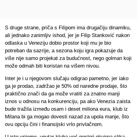
S druge strane, priča s Filipom ima drugačiju dinamiku,
ali jednako zanimljiv ishod, jer je Filip Stanković nakon
odlaska u Veneziju dobio prostor koji mu je bio
potreban da sazrije, a sezona koju igra pokazuje da
više nije samo projekat za budućnost, nego golman koji
može odmah biti koristan na višem nivou.
Inter je i u njegovom slučaju odigrao pametno, jer iako
ga je prodao, zadržao je 50% od naredne prodaje, što
praktično znači da ga može vratiti za znatno manji
iznos u odnosu na konkurenciju, pa ako Venezia zaista
bude tražila između osam i deset miliona eura, klub iz
Milana bi ga mogao dovesti nazad za upola manje, što
ovu opciju čini i finansijski vrlo privlačnom.
U isto vrijeme, unutar kluba već postoji okvirna slika