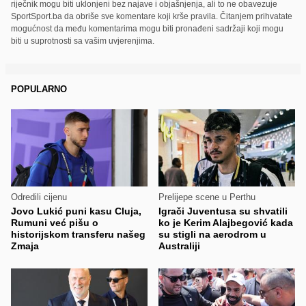
riječnik mogu biti uklonjeni bez najave i objašnjenja, ali to ne obavezuje
SportSport.ba da obriše sve komentare koji krše pravila. Čitanjem prihvatate
mogućnost da među komentarima mogu biti pronađeni sadržaji koji mogu
biti u suprotnosti sa vašim uvjerenjima.
POPULARNO
Odredili cijenu
Prelijepe scene u Perthu
Jovo Lukić puni kasu Cluja,
Igrači Juventusa su shvatili
Rumuni već pišu o
ko je Kerim Alajbegović kada
historijskom transferu našeg
su stigli na aerodrom u
Zmaja
Australiji