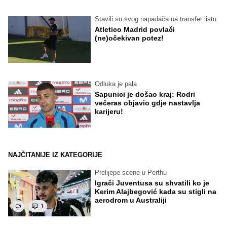
Stavili su svog napadača na transfer listu
Atletico Madrid povlači
(ne)očekivan potez!
Odluka je pala
Sapunici je došao kraj: Rodri
večeras objavio gdje nastavlja
karijeru!
NAJČITANIJE IZ KATEGORIJE
Prelijepe scene u Perthu
Igrači Juventusa su shvatili ko je
Kerim Alajbegović kada su stigli na
aerodrom u Australiji
1