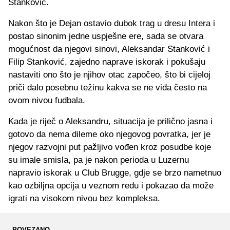
Stanković.
Nakon što je Dejan ostavio dubok trag u dresu Intera i
postao sinonim jedne uspješne ere, sada se otvara
mogućnost da njegovi sinovi, Aleksandar Stanković i
Filip Stanković, zajedno naprave iskorak i pokušaju
nastaviti ono što je njihov otac započeo, što bi cijeloj
priči dalo posebnu težinu kakva se ne viđa često na
ovom nivou fudbala.
Kada je riječ o Aleksandru, situacija je prilično jasna i
gotovo da nema dileme oko njegovog povratka, jer je
njegov razvojni put pažljivo vođen kroz posudbe koje
su imale smisla, pa je nakon perioda u Luzernu
napravio iskorak u Club Brugge, gdje se brzo nametnuo
kao ozbiljna opcija u veznom redu i pokazao da može
igrati na visokom nivou bez kompleksa.
POVEZANO