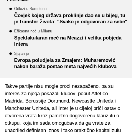
Odlazi u Barcelonu
Čovjek kojeg država proklinje dao se u bijeg, tu
je transfer života: "Svako je odgovoran za sebe"
Efikasna noć u Milanu
Spektakularan meč na Meazzi i velika pobjeda
Intera
Sjajan je
Evropa poludjela za Zmajem: Muharemović
nakon baraža postao meta najvećih klubova
Takve partije nisu mogle proći nezapaženo, pa su
interes za njega pokazali klubovi poput Atletico
Madrida, Borussije Dortmund, Newcastle Uniteda i
Manchester Uniteda, ali Inter je u cijeloj priči ostavio
otvorena vrata kroz pametno dogovorenu klauzulu o
otkupu, koja im sada omogućava da ga vrate za
unaprijed definisan iznos i tako praktično kapitalizuju