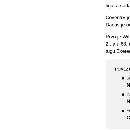
ligu, a sad
Coventry je
Danas je ov
Prvo je Wil
2:, a u 68.
tugu Exeter
POVEZ
Št
N
Y
N
E
C