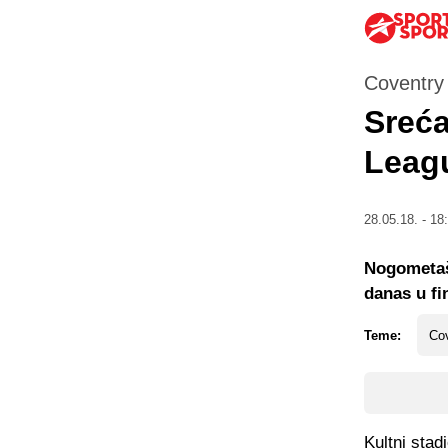
Coventry
Sreća
Leag
28.05.18. - 18
Nogometaši
danas u fi
Teme:
Cov
Kultni stad