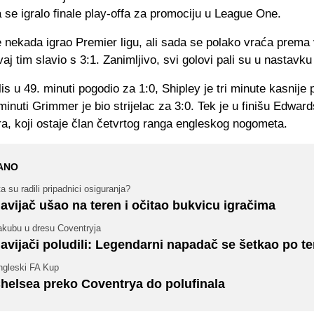
a se igralo finale play-offa za promociju u League One.
 nekada igrao Premier ligu, ali sada se polako vraća prema
aj tim slavio s 3:1. Zanimljivo, svi golovi pali su u nastavk
lis u 49. minuti pogodio za 1:0, Shipley je tri minute kasnije 
 minuti Grimmer je bio strijelac za 3:0. Tek je u finišu Edwar
a, koji ostaje član četvrtog ranga engleskog nogometa.
ANO
a su radili pripadnici osiguranja?
avijač ušao na teren i očitao bukvicu igračima
akubu u dresu Coventryja
avijači poludili: Legendarni napadač se šetkao po t
ngleski FA Kup
helsea preko Coventrya do polufinala