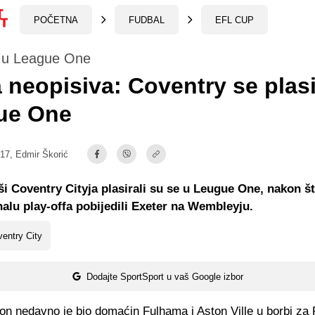
POČETNA
FUDBAL
EFL CUP
 u League One
 neopisiva: Coventry se plas
ue One
:17,
Edmir Škorić
 Coventry Cityja plasirali su se u Leugue One, nakon š
nalu play-offa pobijedili Exeter na Wembleyju.
entry City
Dodajte SportSport u vaš Google izbor
ion nedavno je bio domaćin Fulhama i Aston Ville u borbi za