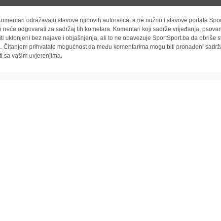
omentari odražavaju stavove njihovih autora/ica, a ne nužno i stavove portala Spor
i neće odgovarati za sadržaj tih kometara. Komentari koji sadrže vrijeđanja, psovan
iti uklonjeni bez najave i objašnjenja, ali to ne obavezuje SportSport.ba da obriše
la. Čitanjem prihvatate mogućnost da među komentarima mogu biti pronađeni sadrža
ti sa vašim uvjerenjima.