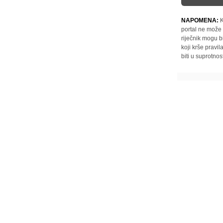
NAPOMENA:
K
portal ne može 
riječnik mogu b
koji krše pravi
biti u suprotnos