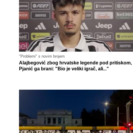
"Problemi" s novim brojem
Alajbegović zbog hrvatske legende pod pritiskom,
Pjanić ga brani: "Bio je veliki igrač, ali..."