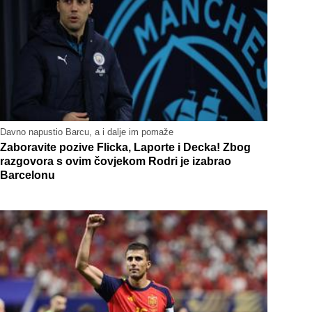
Davno napustio Barcu, a i dalje im pomaže
Zaboravite pozive Flicka, Laporte i Decka! Zbog
razgovora s ovim čovjekom Rodri je izabrao
Barcelonu