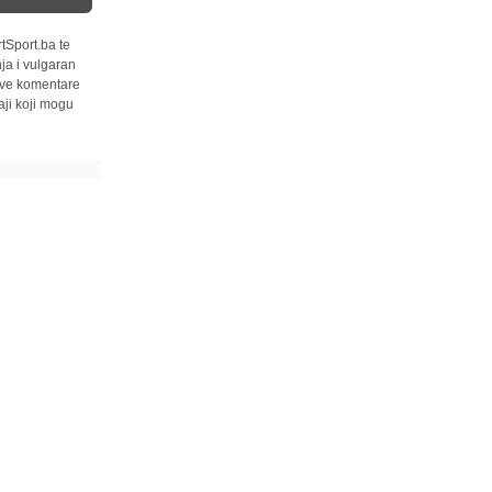
tSport.ba te
ja i vulgaran
 sve komentare
ji koji mogu