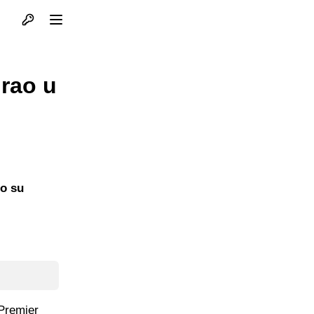
Otvori profil
Otvori meni
irao u
to su
 Premier