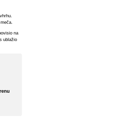
 vhrhu.
u meča.
povisio na
ds ublažio
erenu