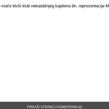
e inače bivši klub nekadašnjeg kapitena bh. reprezentacije
PRIKAŽI STRANICU KOMENTARA (0)