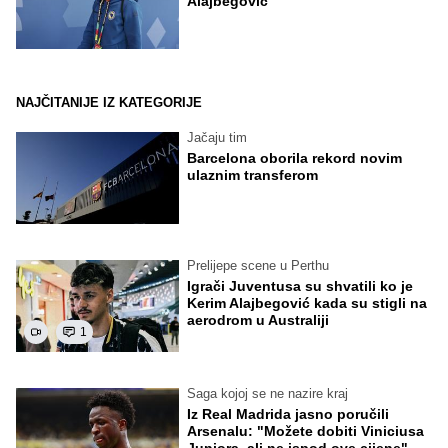
Alajbegović
NAJČITANIJE IZ KATEGORIJE
Jačaju tim
Barcelona oborila rekord novim
ulaznim transferom
Prelijepe scene u Perthu
Igrači Juventusa su shvatili ko je
Kerim Alajbegović kada su stigli na
aerodrom u Australiji
1
Saga kojoj se ne nazire kraj
Iz Real Madrida jasno poručili
Arsenalu: "Možete dobiti Viniciusa