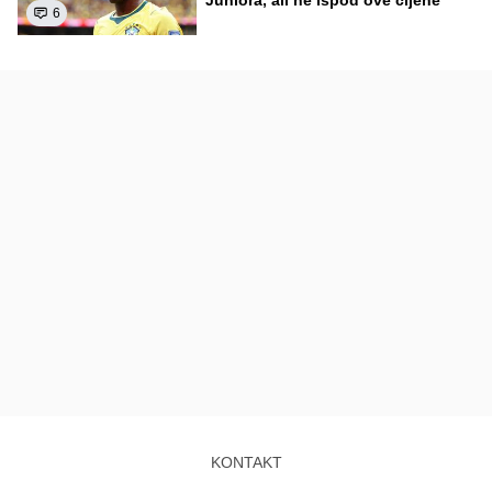
Juniora, ali ne ispod ove cijene"
6
KONTAKT