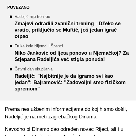
POVEZANO
Radeljić nije trenirao
Zmajevi odradili zvanični trening - Džeko se
vratio, priključio se Muftić, još jedan igrač
otpao
Fruka žele Nijemci i Španci
Niko Janković od ljeta ponovo u Njemačkoj? Za
Stjepana Radeljića već stigla ponuda!
Četvrti dan okupljanja
Radeljić: "Najbitnije je da igramo svi kao
jedan"; Bajramović: "Zadovoljni smo fizičkom
spremom"
Prema neslužbenim informacijama do kojih smo došli,
Radeljić je na meti zagrebačkog Dinama.
Navodno bi Dinamo dao određen novac Rijeci, ali i u