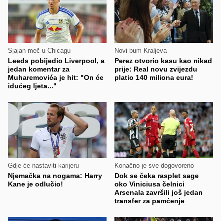
Sjajan meč u Chicagu
Novi bum Kraljeva
Leeds pobijedio Liverpool, a
Perez otvorio kasu kao nikad
jedan komentar za
prije: Real novu zvijezdu
Muharemovića je hit: "On će
platio 140 miliona eura!
idućeg ljeta..."
Gdje će nastaviti karijeru
Konačno je sve dogovoreno
Njemačka na nogama: Harry
Dok se čeka rasplet sage
Kane je odlučio!
oko Viniciusa čelnici
Arsenala završili još jedan
transfer za pamćenje