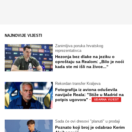
NAJNOVIJE VIJESTI
Zanimljiva poruka hrvatskog
reprezentativca
Hezonja bez dlake na jeziku o
oproštaju sa Realom: „Bilo je noći
kada ste mi išli na živce...“
Rekordan transfer Kraljeva
Fotografija iz aviona oduševila
navijače Reala: "Stiže u Madrid na
·
potpis ugovora"
UDARNA VIJEST
Sada će ovi dresovi "planuti" u prodaji
Poznato koji broj je odabrao Kerim