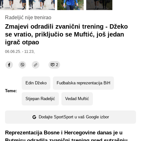
Radeljić nije trenirao
Zmajevi odradili zvanični trening - Džeko
se vratio, priključio se Muftić, još jedan
igrač otpao
06.06.25. - 11:23,
2
Edin Džeko
Fudbalska reprezentacija BiH
Teme:
Stjepan Radeljić
Vedad Muftić
Dodajte SportSport u vaš Google izbor
Reprezentacija Bosne i Hercegovine danas je u
Butmiru odradila zvanični trening pred sutrašnju