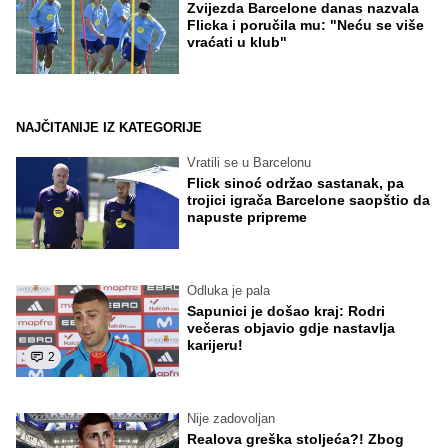
Zvijezda Barcelone danas nazvala
Flicka i poručila mu: "Neću se više
vraćati u klub"
NAJČITANIJE IZ KATEGORIJE
Vratili se u Barcelonu
Flick sinoć održao sastanak, pa
trojici igrača Barcelone saopštio da
napuste pripreme
Odluka je pala
Sapunici je došao kraj: Rodri
večeras objavio gdje nastavlja
karijeru!
2
Nije zadovoljan
Realova greška stoljeća?! Zbog