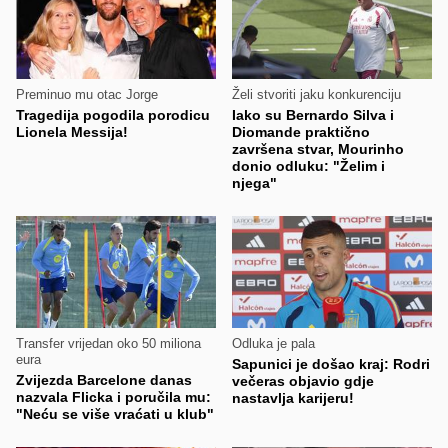
Preminuo mu otac Jorge
Želi stvoriti jaku konkurenciju
Tragedija pogodila porodicu
Iako su Bernardo Silva i
Lionela Messija!
Diomande praktično
završena stvar, Mourinho
donio odluku: "Želim i
njega"
Transfer vrijedan oko 50 miliona
Odluka je pala
eura
Sapunici je došao kraj: Rodri
Zvijezda Barcelone danas
večeras objavio gdje
nazvala Flicka i poručila mu:
nastavlja karijeru!
"Neću se više vraćati u klub"