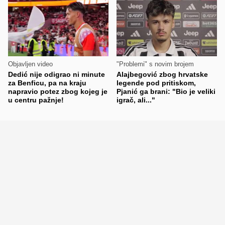
Objavljen video
"Problemi" s novim brojem
Dedić nije odigrao ni minute
Alajbegović zbog hrvatske
za Benficu, pa na kraju
legende pod pritiskom,
napravio potez zbog kojeg je
Pjanić ga brani: "Bio je veliki
u centru pažnje!
igrač, ali..."