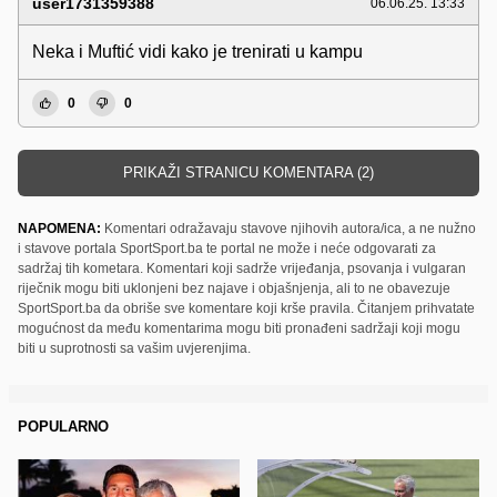
user1731359388
06.06.25. 13:33
Neka i Muftić vidi kako je trenirati u kampu
0
0
PRIKAŽI STRANICU KOMENTARA (2)
NAPOMENA:
Komentari odražavaju stavove njihovih autora/ica, a ne nužno
i stavove portala SportSport.ba te portal ne može i neće odgovarati za
sadržaj tih kometara. Komentari koji sadrže vrijeđanja, psovanja i vulgaran
riječnik mogu biti uklonjeni bez najave i objašnjenja, ali to ne obavezuje
SportSport.ba da obriše sve komentare koji krše pravila. Čitanjem prihvatate
mogućnost da među komentarima mogu biti pronađeni sadržaji koji mogu
biti u suprotnosti sa vašim uvjerenjima.
POPULARNO