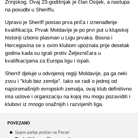
Zrinjskog. Ovaj 23-godišnjak je član Osijek, a nastupa
na posudbi u Sheriffu.
Upravo je Sheriff postao prva priča i iznenađenje
kvalifikacija. Prvak Moldavije je po prvi put u klupskoj
historiji izborio plasman u Ligu prvaka. Bosna i
Hercegovina se s ovim klubom upoznala prije desetak
godina kada su igrali protiv Željezničara u
kvalifkacijama za Europa ligu i ispali.
Sherrif djeluje u odvojenoj regiji Moldavije, pa ga neki
zovu i "klub bez zemlje". Iako se radi o jednoj od
najsiromašnijih evropskih zemalja, ovaj klub definitivno
ima uslove i organizaciju na kojoj mu mogu pozaviditi i
klubovi iz mnogo snažnijih i razvijenih liga.
POVEZANO
Sjajne partije pružao na Pecari