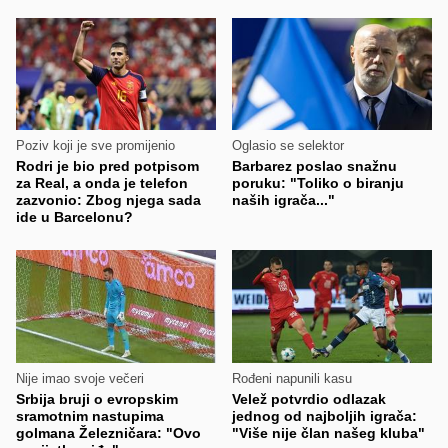
Poziv koji je sve promijenio
Oglasio se selektor
Rodri je bio pred potpisom
Barbarez poslao snažnu
za Real, a onda je telefon
poruku: "Toliko o biranju
zazvonio: Zbog njega sada
naših igrača..."
ide u Barcelonu?
Nije imao svoje večeri
Rođeni napunili kasu
Srbija bruji o evropskim
Velež potvrdio odlazak
sramotnim nastupima
jednog od najboljih igrača:
golmana Železničara: "Ovo
"Više nije član našeg kluba"