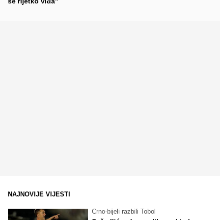
se rijetko viđa"
NAJNOVIJE VIJESTI
Crno-bijeli razbili Tobol