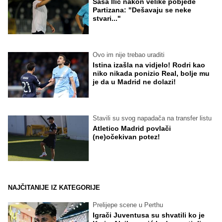
Saša Ilić nakon velike pobjede
Partizana: "Dešavaju se neke
stvari..."
Ovo im nije trebao uraditi
Istina izašla na vidjelo! Rodri kao
niko nikada ponizio Real, bolje mu
je da u Madrid ne dolazi!
Stavili su svog napadača na transfer listu
Atletico Madrid povlači
(ne)očekivan potez!
NAJČITANIJE IZ KATEGORIJE
Prelijepe scene u Perthu
Igrači Juventusa su shvatili ko je