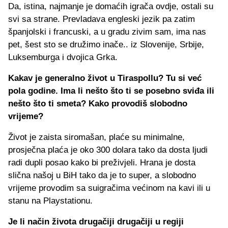
Da, istina, najmanje je domaćih igrača ovdje, ostali su
svi sa strane. Prevladava engleski jezik pa zatim
španjolski i francuski, a u gradu zivim sam, ima nas
pet, šest sto se družimo inače.. iz Slovenije, Srbije,
Luksemburga i dvojica Grka.
Kakav je generalno život u Tiraspollu? Tu si već
pola godine. Ima li nešto što ti se posebno sviđa ili
nešto što ti smeta? Kako provodiš slobodno
vrijeme?
Život je zaista siromašan, plaće su minimalne,
prosječna plaća je oko 300 dolara tako da dosta ljudi
radi dupli posao kako bi preživjeli. Hrana je dosta
slična našoj u BiH tako da je to super, a slobodno
vrijeme provodim sa suigračima većinom na kavi ili u
stanu na Playstationu.
Je li način života drugačiji drugačiji u regiji