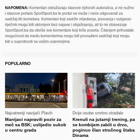
NAPOMENA:
Komentari odražavaju stavove njihovih autora/ica, a ne nužno
i stavove portala SportSport.ba te portal ne može i neće odgovarati za
sadržaj tih kometara. Komentari koji sadrže vrijeđanja, psovanja i vulgaran
riječnik mogu biti uklonjeni bez najave i objašnjenja, ali to ne obavezuje
SportSport.ba da obriše sve komentare koji krše pravila. Čitanjem prihvatate
mogućnost da među komentarima mogu biti pronađeni sadržaji koji mogu
biti u suprotnosti sa vašim uvjerenjima.
POPULARNO
Najvatreniji navijači Plavih
Dvije osobe smrtno stradale
Manijaci napravili poziv za
Krenuli na jutarnji trening, pa
meč sa BSK; uslijedio sukob
se kombijem zabili u drvo,
u centru grada
poginuo član stručnog štaba
Dinama