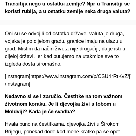
Transitija nego u ostatku zemlje? Npr u Transitiji se
koristi rublja, a u ostatku zemlje neka druga valuta?
Oni su se odvojili od ostatka države, valuta je druga,
vojska je po cijelom gradu, granice imaju na ulazu u
grad. Mislim da način života nije drugačiji, da je isti u
cijeloj državi, jer kad putujemo na utakmice sve to
izgleda dosta siromašno.
[instagram]https://www.instagram.com/p/CSUrirRtKvZ/[
/instagram]
Nedavno si se i zaručio. Čestitke na tom važnom
životnom koraku. Je li djevojka živi s tobom u
Moldviji? Kada je će svadba?
Hvala puno na čestitkama, djevojka živi u Širokom
Brijegu, ponekad dođe kod mene kratko pa se opet