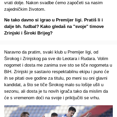
vrati dolje. Nakon svadbe ćemo započeti sa nasim
zajedničkim životom.
Ne tako davno si igrao u Premijer ligi. Pratiš li i
dalje bh. fudbal? Kako gledaš na "svoje" timove
Zrinjski i Široki Brijeg?
Naravno da pratim, svaki klub u Premijer ligi, od
Širokog i Zrinjskog pa sve do Leotara i Rudara. Volim
nogomet i dosta me zanima sve sto se tiče nogometa u
BiH. Zrinjski je sastavio respektabilnu ekipu i puno će
ih se pitati ove godine za titulu, po meni su oni glavni
kandidat, a što se tiče Širokog malo su lošije ušli u
sezonu, ali dosta je tu novih igrača tako da mislim da
će s vremenom doći na svoje i priključiti se vrhu.