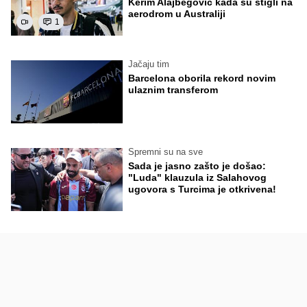
Kerim Alajbegović kada su stigli na
aerodrom u Australiji
1
Jačaju tim
Barcelona oborila rekord novim
ulaznim transferom
Spremni su na sve
Sada je jasno zašto je došao:
"Luda" klauzula iz Salahovog
ugovora s Turcima je otkrivena!