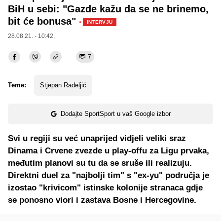
BiH u sebi: "Gazde kažu da se ne brinemo,
bit će bonusa"
·
INTERVJU
28.08.21. - 10:42,
7
Teme:
Stjepan Radeljić
Dodajte SportSport u vaš Google izbor
Svi u regiji su već unaprijed vidjeli veliki sraz
Dinama i Crvene zvezde u play-offu za Ligu prvaka,
međutim planovi su tu da se sruše ili realizuju.
Direktni duel za "najbolji tim" s "ex-yu" područja je
izostao "krivicom" istinske kolonije stranaca gdje
se ponosno viori i zastava Bosne i Hercegovine.