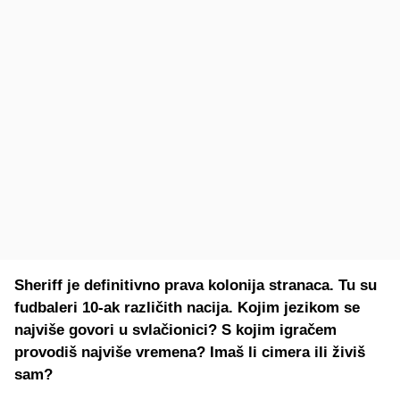
Sheriff je definitivno prava kolonija stranaca. Tu su
fudbaleri 10-ak različith nacija. Kojim jezikom se
najviše govori u svlačionici? S kojim igračem
provodiš najviše vremena? Imaš li cimera ili živiš
sam?