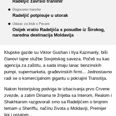
Radeljić završio transfer
Dogovoren transfer
Radeljić potpisuje u utorak
Udarac za klub s Pecare
Osijek vratio Radeljića s posudbe iz Širokog,
naredna destinacija Moldavija
Klupske gazde su Viktor Gushan i Ilya Kazmanly, biši
članovi tajne službe Sovjetskog saveza. Počeli su kao
agencija za zaštitu, a sada imaju lanac benzinskih
pumpi, supermarketa, građevinskih firmi... Jednostavno
radi se o komercijalnom gigantu u pokrajini Transitija.
Nakon historijskog podviga te izbacivanja prvo Crvene
zvezde, a zatim Dinama te žrijeba sa Interom, Realom i
Shakhtarom razgovorali smo sa Radeljićem o brojnim
temam u Sheriffu, načinu života u Moldaviji, Premijer
ligi i ostalom...