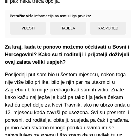
ili pak neka treća opcija.
Potražite više informacija na temu Liga prvaka:
VIJESTI
TABELA
RASPORED
Za kraj, kada te ponovo možemo očekivati u Bosni i
Hercegovini? Kako su ti roditelji i prijatelji doživjeli
ovaj zaista veliki uspjeh?
Posljednji put sam bio u šestom mjesecu, nakon toga
nije više bilo prilike, bilo je njih par na utakmici u
Zagrebu i bilo mi je predrago kad sam ih vidio. Znate
kako kažu najljepše je kući pa tako i ja jedva čekam
kad ću opet dolje za Novi Travnik, ako ne ubrzo onda u
12. mjesecu kada završi polusezona. Svi su presretni i
ponosni, od roditelja, obitelji, susjeda pa čak i građana,
primio sam stvarno mnogo poruka i svima im se
zahvaljujem na svemu i što znam da su uvijek tu uz