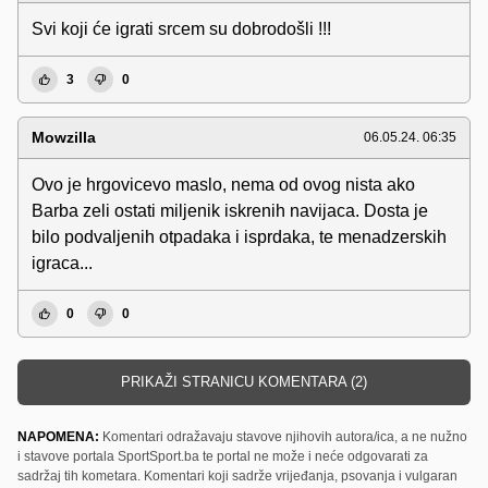
Svi koji će igrati srcem su dobrodošli !!!
3
0
Mowzilla
06.05.24. 06:35
Ovo je hrgovicevo maslo, nema od ovog nista ako
Barba zeli ostati miljenik iskrenih navijaca. Dosta je
bilo podvaljenih otpadaka i isprdaka, te menadzerskih
igraca...
0
0
PRIKAŽI STRANICU KOMENTARA (2)
NAPOMENA:
Komentari odražavaju stavove njihovih autora/ica, a ne nužno
i stavove portala SportSport.ba te portal ne može i neće odgovarati za
sadržaj tih kometara. Komentari koji sadrže vrijeđanja, psovanja i vulgaran