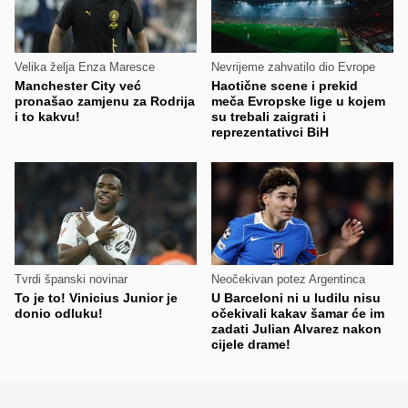
Velika želja Enza Maresce
Nevrijeme zahvatilo dio Evrope
Manchester City već
Haotične scene i prekid
pronašao zamjenu za Rodrija
meča Evropske lige u kojem
i to kakvu!
su trebali zaigrati i
reprezentativci BiH
Tvrdi španski novinar
Neočekivan potez Argentinca
To je to! Vinicius Junior je
U Barceloni ni u ludilu nisu
donio odluku!
očekivali kakav šamar će im
zadati Julian Alvarez nakon
cijele drame!