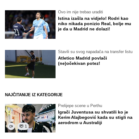
Ovo im nije trebao uraditi
Istina izašla na vidjelo! Rodri kao
niko nikada ponizio Real, bolje mu
je da u Madrid ne dolazi!
Stavili su svog napadača na transfer listu
Atletico Madrid povlači
(ne)očekivan potez!
NAJČITANIJE IZ KATEGORIJE
Prelijepe scene u Perthu
Igrači Juventusa su shvatili ko je
Kerim Alajbegović kada su stigli na
aerodrom u Australiji
1