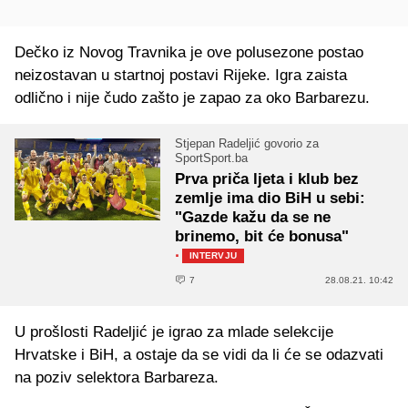
Dečko iz Novog Travnika je ove polusezone postao
neizostavan u startnoj postavi Rijeke. Igra zaista
odlično i nije čudo zašto je zapao za oko Barbarezu.
Stjepan Radeljić govorio za
SportSport.ba
Prva priča ljeta i klub bez
zemlje ima dio BiH u sebi:
"Gazde kažu da se ne
brinemo, bit će bonusa"
·
INTERVJU
7
28.08.21. 10:42
U prošlosti Radeljić je igrao za mlade selekcije
Hrvatske i BiH, a ostaje da se vidi da li će se odazvati
na poziv selektora Barbareza.