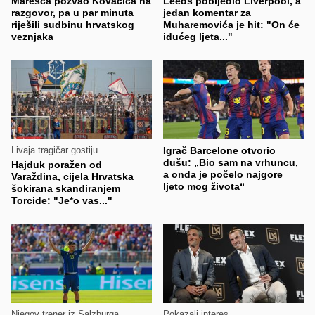
Maresca pozvao Kovačića na
Leeds pobijedio Liverpool, a
razgovor, pa u par minuta
jedan komentar za
riješili sudbinu hrvatskog
Muharemovića je hit: "On će
veznjaka
idućeg ljeta..."
Livaja tragičar gostiju
Igrač Barcelone otvorio
dušu: „Bio sam na vrhuncu,
Hajduk poražen od
a onda je počelo najgore
Varaždina, cijela Hrvatska
ljeto mog života“
šokirana skandiranjem
Torcide: "Je*o vas..."
Njegov trener iz Salzburga
Pokazali interes