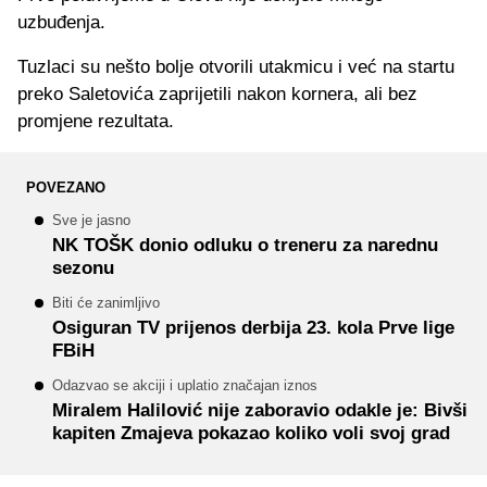
uzbuđenja.
Tuzlaci su nešto bolje otvorili utakmicu i već na startu
preko Saletovića zaprijetili nakon kornera, ali bez
promjene rezultata.
POVEZANO
Sve je jasno
NK TOŠK donio odluku o treneru za narednu
sezonu
Biti će zanimljivo
Osiguran TV prijenos derbija 23. kola Prve lige
FBiH
Odazvao se akciji i uplatio značajan iznos
Miralem Halilović nije zaboravio odakle je: Bivši
kapiten Zmajeva pokazao koliko voli svoj grad