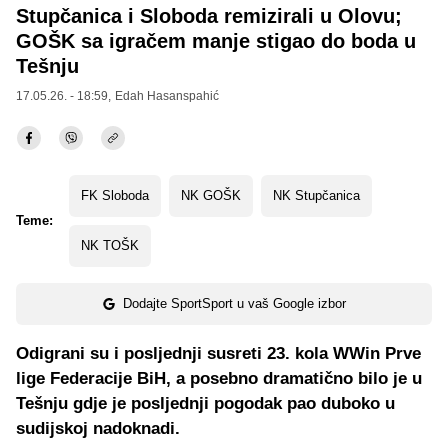
Stupčanica i Sloboda remizirali u Olovu;
GOŠK sa igračem manje stigao do boda u
Tešnju
17.05.26. - 18:59,
Edah Hasanspahić
FK Sloboda
NK GOŠK
NK Stupčanica
Teme:
NK TOŠK
Dodajte SportSport u vaš Google izbor
Odigrani su i posljednji susreti 23. kola WWin Prve
lige Federacije BiH, a posebno dramatično bilo je u
Tešnju gdje je posljednji pogodak pao duboko u
sudijskoj nadoknadi.