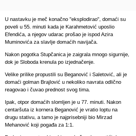
U nastavku je meč konačno "eksplodirao", domaći su
poveli u 55. minuti kada je Karahmetović uposlio
Efendića, a njegov udarac prošao je ispod Azira
Muminovića za slavlje domaćih navijača.
Nakon pogotka Stupčanica je zaigrala mnogo sigurnije,
dok je Sloboda krenula po izjednačenje.
Velike prilike propustili su Beganović i Saletović, ali je
domaći golman Brajlović u nekoliko navrata odlično
reagovao i čuvao prednost svog tima.
Ipak, otpor domaćih slomljen je u 77. minuti. Nakon
centaršuta iz kornera Beganović je vratio loptu na
drugu stativu, a tamo je najprisebniji bio Mirzad
Mehanović koji pogađa za 1:1.