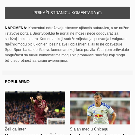
PRIKAŽI STRANICU KOMENTARA (0)
NAPOMENA:
Komentari odražavaju stavove njihovih autora/ica, a ne nužno
i stavove portala SportSport.ba te portal ne može i neće odgovarati za
sadržaj tih kometara. Komentari koji sadrže vrijeđanja, psovanja i vulgaran
riječnik mogu biti uklonjeni bez najave i objašnjenja, ali to ne obavezuje
SportSport.ba da obriše sve komentare koji krše pravila. Čitanjem prihvatate
mogućnost da među komentarima mogu biti pronađeni sadržaji koji mogu
biti u suprotnosti sa vašim uvjerenjima.
POPULARNO
Želi ga Inter
Sjajan meč u Chicagu