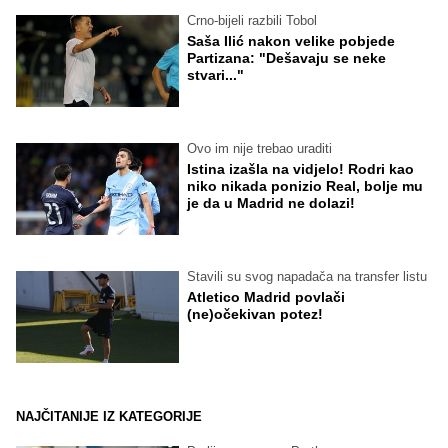
Crno-bijeli razbili Tobol
Saša Ilić nakon velike pobjede
Partizana: "Dešavaju se neke
stvari..."
Ovo im nije trebao uraditi
Istina izašla na vidjelo! Rodri kao
niko nikada ponizio Real, bolje mu
je da u Madrid ne dolazi!
Stavili su svog napadača na transfer listu
Atletico Madrid povlači
(ne)očekivan potez!
NAJČITANIJE IZ KATEGORIJE