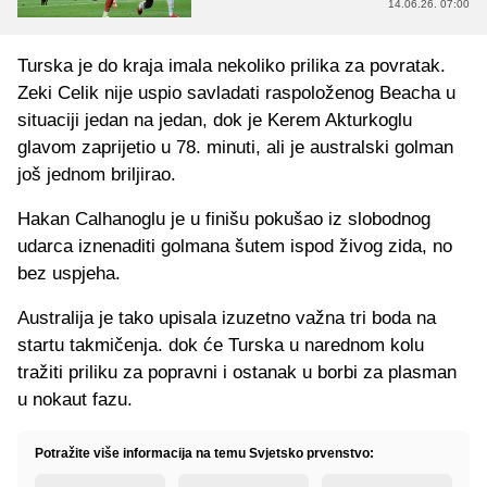
14.06.26. 07:00
Turska je do kraja imala nekoliko prilika za povratak.
Zeki Celik nije uspio savladati raspoloženog Beacha u
situaciji jedan na jedan, dok je Kerem Akturkoglu
glavom zaprijetio u 78. minuti, ali je australski golman
još jednom briljirao.
Hakan Calhanoglu je u finišu pokušao iz slobodnog
udarca iznenaditi golmana šutem ispod živog zida, no
bez uspjeha.
Australija je tako upisala izuzetno važna tri boda na
startu takmičenja. dok će Turska u narednom kolu
tražiti priliku za popravni i ostanak u borbi za plasman
u nokaut fazu.
Potražite više informacija na temu Svjetsko prvenstvo: