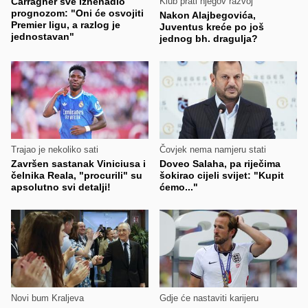
Carragher sve iznenadio
Klub prati njegov razvoj
prognozom: "Oni će osvojiti
Nakon Alajbegovića,
Premier ligu, a razlog je
Juventus kreće po još
jednostavan"
jednog bh. dragulja?
Trajao je nekoliko sati
Čovjek nema namjeru stati
Završen sastanak Viniciusa i
Doveo Salaha, pa riječima
čelnika Reala, "procurili" su
šokirao cijeli svijet: "Kupit
apsolutno svi detalji!
ćemo..."
Novi bum Kraljeva
Gdje će nastaviti karijeru