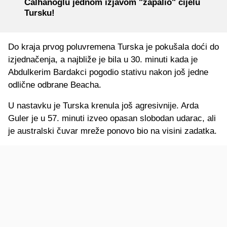
Calhanoglu jednom izjavom "zapalio" cijelu
Tursku!
Do kraja prvog poluvremena Turska je pokušala doći do
izjednačenja, a najbliže je bila u 30. minuti kada je
Abdulkerim Bardakci pogodio stativu nakon još jedne
odlične odbrane Beacha.
U nastavku je Turska krenula još agresivnije. Arda
Guler je u 57. minuti izveo opasan slobodan udarac, ali
je australski čuvar mreže ponovo bio na visini zadatka.