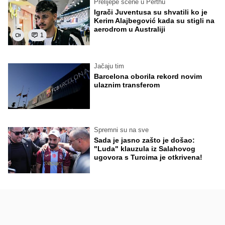
Prelijepe scene u Perthu
Igrači Juventusa su shvatili ko je
Kerim Alajbegović kada su stigli na
aerodrom u Australiji
1
Jačaju tim
Barcelona oborila rekord novim
ulaznim transferom
Spremni su na sve
Sada je jasno zašto je došao:
"Luda" klauzula iz Salahovog
ugovora s Turcima je otkrivena!